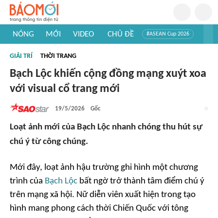
NÓNG
MỚI
VIDEO
CHỦ ĐỀ
#ASEAN Cup 2026
#Trí tuệ nhân tạo
#Mỹ - Iran
#Khám phá Việt Nam
GIẢI TRÍ
THỜI TRANG
#Khám phá thế giới
Bạch Lộc khiến cộng đồng mạng xuýt xoa
với visual cổ trang mới
19/5/2026
Gốc
Loạt ảnh mới của Bạch Lộc nhanh chóng thu hút sự
chú ý từ công chúng.
Mới đây, loạt ảnh hậu trường ghi hình một chương
trình của
Bạch Lộc
bất ngờ trở thành tâm điểm chú ý
trên mạng xã hội. Nữ diễn viên xuất hiện trong tạo
hình mang phong cách thời Chiến Quốc với tông