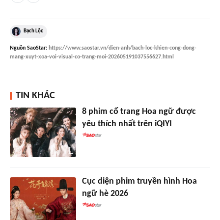
Bạch Lộc
Nguồn
SaoStar
:
https://www.saostar.vn/dien-anh/bach-loc-khien-cong-dong-
mang-xuyt-xoa-voi-visual-co-trang-moi-202605191037556627.html
TIN KHÁC
8 phim cổ trang Hoa ngữ được
yêu thích nhất trên iQIYI
Cục diện phim truyền hình Hoa
ngữ hè 2026