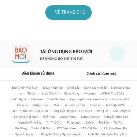
VỀ TRANG CHỦ
TẢI ỨNG DỤNG BÁO MỚI
ĐỂ KHÔNG BỎ SÓT TIN TỨC
Điều khoản sử dụng
Chính sách bảo mật
Đội Tuyển Việt Nam
Doanh Nghiệp
Đình Bắc
Cảnh Sát Kinh Tế
Liên Bang Nga
Iran
Tô Lâm
Luật Dầu Khí
Nắng Nóng
Myanmar
ASEAN Cup 2026
Mũi Nghê
Malaysia
Triệu Thị Tâm
Xaysomphone Phomvihane
Kim Sang-Sik
Ukraine
Philippines
Năm
Eo Biển Hormuz
Thái Lan
AFF Cup 2026
Lịch Thi Đấu AFF Cup 2026
Bảng Xếp Hạng AFF Cup 2026
Bóng Đá
Báo Bóng Đá
Bóng Đá Việt Nam
Thể Thao
Lionel Messi
Lamine Yamal
Nguyễn Xuân Son
Nguyễn Đình Bắc
Tin Thế Giới
Pháp Luật
Xã Hội
Tin Bão
Tin Tức
Giá Vàng
Tuyển Việt Nam
U23 Việt Nam
U17 Việt Nam
Kết Quả Bóng Đá
Ngoại Hạng Anh
Bảng Xếp Hạng Ngoại Hạng Anh
Lịch Thi Đấu Ngoại Hạng Anh