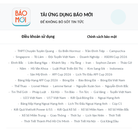
TẢI ỨNG DỤNG BÁO MỚI
ĐỂ KHÔNG BỎ SÓT TIN TỨC
Điều khoản sử dụng
Chính sách bảo mật
THPT Chuyên Tuyên Quang
Eo Biển Hormuz
Trần Đình Tiệp
Campuchia
Singapore
Tô Lâm
Đội Tuyển Việt Nam
Doanh Nghiệp
ASEAN Cup 2026
Đình Bắc
Liên Bang Nga
Khánh Sky
Hạ Tầng
Iran
Sophon Zaram
Tháo Gỡ
Năm
Hồ Văn Khoa
Luật Phát Triển Đô Thị
Kim Sang-Sik
Indonesia
Sân Mỹ Đình
AFF Cup 2026
Lịch Thi Đấu AFF Cup 2026
Bảng Xếp Hạng AFF Cup 2026
Bóng Đá
Báo Bóng Đá
Bóng Đá Việt Nam
Thể Thao
Lionel Messi
Lamine Yamal
Nguyễn Xuân Son
Nguyễn Đình Bắc
Tin Thế Giới
Pháp Luật
Xã Hội
Tin Bão
Tin Tức
Giá Vàng
Tuyển Việt Nam
U23 Việt Nam
U17 Việt Nam
Kết Quả Bóng Đá
Ngoại Hạng Anh
Bảng Xếp Hạng Ngoại Hạng Anh
Lịch Thi Đấu Ngoại Hạng Anh
Cúp C1
Kết Quả Vietlott Power 6/55
Kết Quả Xổ Số
Xổ Số Miền Nam
Xổ Số Miền Bắc
Xổ Số Miền Trung
Giao Thông
Thời Sự
Lịch Vạn Niên
Thời Tiết
Thời Tiết Thành Phố Hồ Chí Minh
Thời Tiết Hà Nội
Giá Xăng Dầu