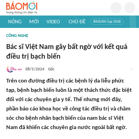
NÓNG
MỚI
VIDEO
CHỦ ĐỀ
#ASEAN Cup 2026
#Trí tuệ nhân tạo
#Mỹ - Iran
#Khám phá Việt Nam
CÔNG NGHỆ
#Khám phá thế giới
Bác sĩ Việt Nam gây bất ngờ với kết quả
điều trị bạch biến
08/5/2024
Gốc
Trên con đường điều trị các bệnh lý da liễu phức
tạp, bệnh bạch biến luôn là một thách thức đặc biệt
đối với các chuyên gia y tế. Thế nhưng mới đây,
phần báo cáo khoa học về công tác điều trị và chăm
sóc cho bệnh nhân bạch biến của nam bác sĩ Việt
Nam đã khiến các chuyên gia nước ngoài bất ngờ.