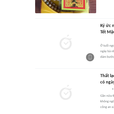
Ký ức 
Tết Mậ
Ở tuổi ngo
ngày bà n
dám bước 
Thất l
có ngày
4
Gần nửa t
không ngờ 
công an x