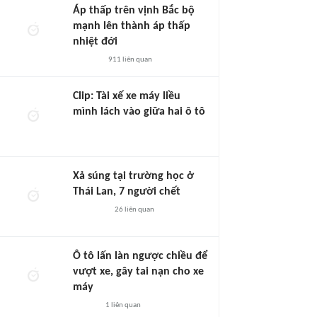
Áp thấp trên vịnh Bắc bộ
mạnh lên thành áp thấp
nhiệt đới
911
liên quan
Clip: Tài xế xe máy liều
mình lách vào giữa hai ô tô
Xả súng tại trường học ở
Thái Lan, 7 người chết
26
liên quan
Ô tô lấn làn ngược chiều để
vượt xe, gây tai nạn cho xe
máy
1
liên quan