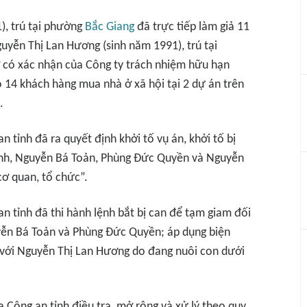
), trú tại phường
Bắc Giang
đã trực tiếp làm giả 11
uyễn Thị Lan Hương (sinh năm 1991), trú tại
 có xác nhận của Công ty trách nhiệm hữu hạn
 14 khách hàng mua nhà ở xã hội tại 2 dự án trên
.
 tỉnh đã ra quyết định khởi tố vụ án, khởi tố bị
ình, Nguyễn Bá Toản, Phùng Đức Quyền và Nguyễn
cơ quan, tổ chức”.
n tỉnh đã thi hành lệnh bắt bị can để tạm giam đối
yễn Bá Toản và Phùng Đức Quyền; áp dụng biện
i với Nguyễn Thị Lan Hương do đang nuôi con dưới
 Công an tỉnh điều tra, mở rộng và xử lý theo quy