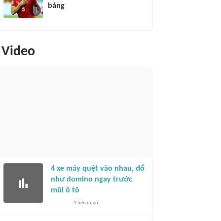
bảng
Video
4 xe máy quệt vào nhau, đổ
như domino ngay trước
mũi ô tô
1
liên quan