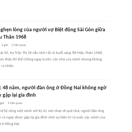
nghẹn lòng của người vợ Biệt động Sài Gòn giữa
u Thân 1968
2 giờ
2
liên quan
ài 90, bà Trần Thị Út vẫn nhớ rất rõ buổi sáng Tết Mậu Thân 1968,
hìn thấy thi thể chồng ngay trước căn nhà của mình nhưng không
ra nhận.
ạc 48 năm, người đàn ông ở Đồng Nai không ngờ
 gặp lại gia đình
 giờ
4
liên quan
hế kỷ sống một mình với ký ức mờ nhạt về quê nhà, người đàn ông
có ngày được gặp lại gia đình nhờ sự kiên trì rà soát, xác minh của
ã ở Đồng Nai.