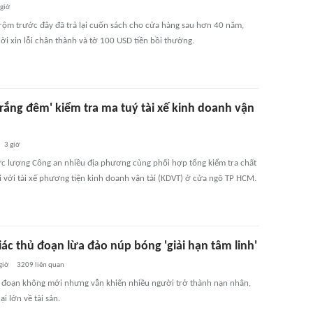
 giờ
trộm trước đây đã trả lại cuốn sách cho cửa hàng sau hơn 40 năm,
ời xin lỗi chân thành và tờ 100 USD tiền bồi thường.
trắng đêm' kiểm tra ma tuý tài xế kinh doanh vận
3 giờ
ực lượng Công an nhiều địa phương cùng phối hợp tổng kiểm tra chất
i với tài xế phương tiện kinh doanh vận tải (KDVT) ở cửa ngõ TP HCM.
ác thủ đoạn lừa đảo núp bóng 'giải hạn tâm linh'
giờ
3209
liên quan
ủ đoạn không mới nhưng vẫn khiến nhiều người trở thành nạn nhân,
ại lớn về tài sản.