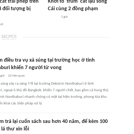
cát trái phép trên
Khởi tố 'trùm' cát lậu sông
4 đối tượng bị
Cái cùng 2 đồng phạm
1 giờ
hút
n điều tra vụ xả súng tại trường học ở tỉnh
buri khiến 7 người tử vong
 giờ
26
liên quan
 súng xảy ra sáng 7/8 tại trường Debsirin Nonthaburi ở tỉnh
i, ngoại ô thủ đô Bangkok, khiến 7 người chết, bao gồm cả hung thủ.
tỉnh Nonthaburi nhanh chóng có mặt tại hiện trường, phong tỏa khu
ển khai các biện pháp xử lý.
ộm trả lại cuốn sách sau hơn 40 năm, để kèm 100
lá thư xin lỗi