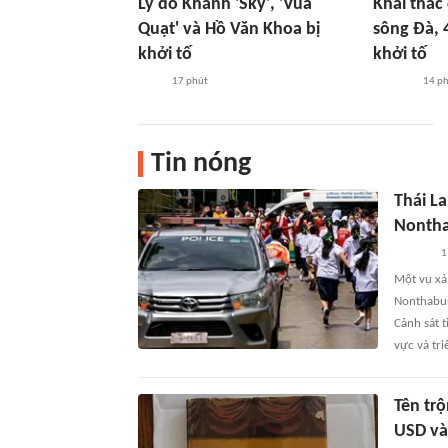
Lý do Khánh 'Sky', 'Vua
Khai thác 
Quạt' và Hồ Văn Khoa bị
sông Đà, 
khởi tố
khởi tố
17 phút
14 p
Tin nóng
Thái La
Nontha
1
Một vụ xả
Nonthabur
Cảnh sát 
vực và tri
Tên tr
USD và 