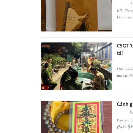
1
MỸ - Tên 
kèm theo l
CSGT '
tải
CSGT và l
ma tuý đố
Cảnh gi
5 
Đây là th
gây thiệt h