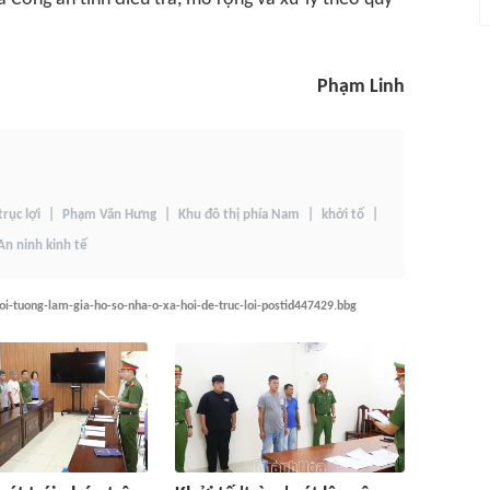
Phạm Linh
trục lợi
Phạm Văn Hưng
Khu đô thị phía Nam
khởi tố
n ninh kinh tế
oi-tuong-lam-gia-ho-so-nha-o-xa-hoi-de-truc-loi-postid447429.bbg