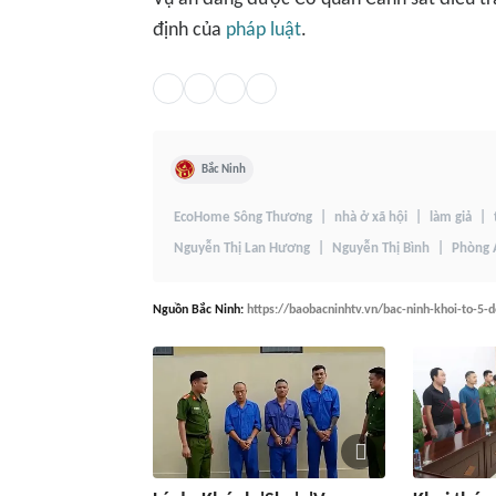
định của
pháp luật
.
Bắc Ninh
EcoHome Sông Thương
nhà ở xã hội
làm giả
Nguyễn Thị Lan Hương
Nguyễn Thị Bình
Phòng A
Nguồn
Bắc Ninh
:
https://baobacninhtv.vn/bac-ninh-khoi-to-5-d