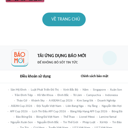
VỀ TRANG CHỦ
TẢI ỨNG DỤNG BÁO MỚI
ĐỂ KHÔNG BỎ SÓT TIN TỨC
Điều khoản sử dụng
Chính sách bảo mật
Sân Mỹ Đình
Luật Phát Triển Đô Thị
Vịnh Bắc Bộ
Năm
Singapore
Xuân Son
Trần Đình Tiệp
Hồ Văn Khoa
Đình Bắc
Tô Lâm
Campuchia
Indonesia
Tháo Gỡ
Khánh Sky
A ASEAN Cup 2026
Kim Sang-Sik
Doanh Nghiệp
ASEAN Cup 2026
Đội Tuyển Việt Nam
Liên Bang Nga
Hạ Tầng
Nguyễn Văn Hợi
AFF Cup 2026
Lịch Thi Đấu AFF Cup 2026
Bảng Xếp Hạng AFF Cup 2026
Bóng Đá
Báo Bóng Đá
Bóng Đá Việt Nam
Thể Thao
Lionel Messi
Lamine Yamal
Nguyễn Xuân Son
Nguyễn Đình Bắc
Tin Thế Giới
Pháp Luật
Xã Hội
Tin Bão
Tin Tức
Giá Vàng
Tuyển Việt Nam
U23 Việt Nam
U17 Việt Nam