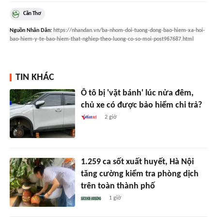
Cần Thơ
Nguồn
Nhân Dân
:
https://nhandan.vn/ba-nhom-doi-tuong-dong-bao-hiem-xa-hoi-
bao-hiem-y-te-bao-hiem-that-nghiep-theo-luong-co-so-moi-post967687.html
TIN KHÁC
Ô tô bị 'vặt bánh' lúc nửa đêm,
chủ xe có được bảo hiểm chi trả?
2 giờ
1.259 ca sốt xuất huyết, Hà Nội
tăng cường kiểm tra phòng dịch
trên toàn thành phố
1 giờ