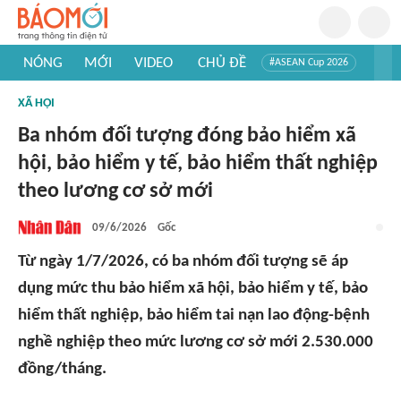
NÓNG
MỚI
VIDEO
CHỦ ĐỀ
#ASEAN Cup 2026
#Trí tuệ nhân tạo
#Mỹ - Iran
#Khám phá Việt Nam
XÃ HỘI
#Khám phá thế giới
Ba nhóm đối tượng đóng bảo hiểm xã
hội, bảo hiểm y tế, bảo hiểm thất nghiệp
theo lương cơ sở mới
09/6/2026
Gốc
Từ ngày 1/7/2026, có ba nhóm đối tượng sẽ áp
dụng mức thu bảo hiểm xã hội, bảo hiểm y tế, bảo
hiểm thất nghiệp, bảo hiểm tai nạn lao động-bệnh
nghề nghiệp theo mức lương cơ sở mới 2.530.000
đồng/tháng.