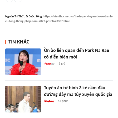
Nguồn
Tri Thức & Cuộc Sống
:
https://kienthuc.net.vn/ba-le-pen-tuyen-bo-se-tranh-
cu-tong-thong-phap-nam-2027-post1623367.html
TIN KHÁC
Ồn ào liên quan đến Park Na Rae
có diễn biến mới
1 giờ
Tuyên án tử hình 3 kẻ cầm đầu
đường dây ma túy xuyên quốc gia
44 phút