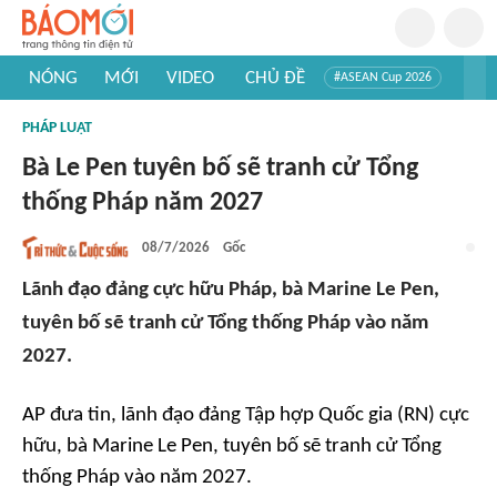
NÓNG
MỚI
VIDEO
CHỦ ĐỀ
#ASEAN Cup 2026
#Trí tuệ nhân tạo
#Mỹ - Iran
#Khám phá Việt Nam
PHÁP LUẬT
#Khám phá thế giới
Bà Le Pen tuyên bố sẽ tranh cử Tổng
thống Pháp năm 2027
08/7/2026
Gốc
Lãnh đạo đảng cực hữu Pháp, bà Marine Le Pen,
tuyên bố sẽ tranh cử Tổng thống Pháp vào năm
2027.
AP
đưa tin, lãnh đạo đảng Tập hợp Quốc gia (RN) cực
hữu, bà Marine Le Pen, tuyên bố sẽ tranh cử Tổng
thống Pháp vào năm 2027.