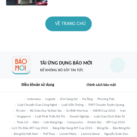
VỀ TRANG CHỦ
TẢI ỨNG DỤNG BÁO MỚI
ĐỂ KHÔNG BỎ SÓT TIN TỨC
Điều khoản sử dụng
Chính sách bảo mật
Indonesia
Logistic
Kim Sang-Sik
Hạ Tầng
Phương Tiện
Luật Chuyển Giao Công Nghệ
Luật Viễn Thông
THPT Chuyên Tuyên Quang
Tô Lâm
Bộ Giáo Dục Và Đào Tạo
Eo Biển Hormuz
ASEAN Cup 2026
Iran
Singapore
Luật Phát Triển Đô Thị
Doanh Nghiệp
Luật Giao Dịch Điện Tử
Tháo Gỡ
Năm
Liên Bang Nga
Campuchia
Khánh Sky
AFF Cup 2026
Lịch Thi Đấu AFF Cup 2026
Bảng Xếp Hạng AFF Cup 2026
Bóng Đá
Báo Bóng Đá
Bóng Đá Việt Nam
Thể Thao
Lionel Messi
Lamine Yamal
Nguyễn Xuân Son