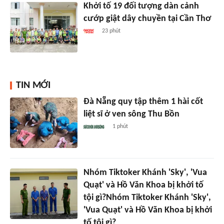
Khởi tố 19 đối tượng dàn cảnh
cướp giật dây chuyền tại Cần Thơ
23 phút
TIN MỚI
Đà Nẵng quy tập thêm 1 hài cốt
liệt sĩ ở ven sông Thu Bồn
1 phút
Nhóm Tiktoker Khánh 'Sky', 'Vua
Quạt' và Hồ Văn Khoa bị khởi tố
tội gì?Nhóm Tiktoker Khánh 'Sky',
'Vua Quạt' và Hồ Văn Khoa bị khởi
tố tội gì?