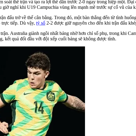
soát thế trận và tạo ra lợi thế dẫn trước 2-0 ngay trong hiệp một. Đạ
au giờ nghỉ khi U19 Campuchia vùng lên mạnh mẽ trước sự cổ vũ của k
trận đấu trở về thế cân bằng. Trong đó, một bàn thắng đến từ tình huốn
 trực tiếp. Dù vậy,
tỷ số
2-2 được giữ nguyên cho đến khi trận đấu khép
rận. Australia giành ngôi nhất bảng nhờ hơn chỉ số phụ, trong khi Camp
ng, kết quả đối đầu với đội xếp cuối bảng sẽ không được tính.