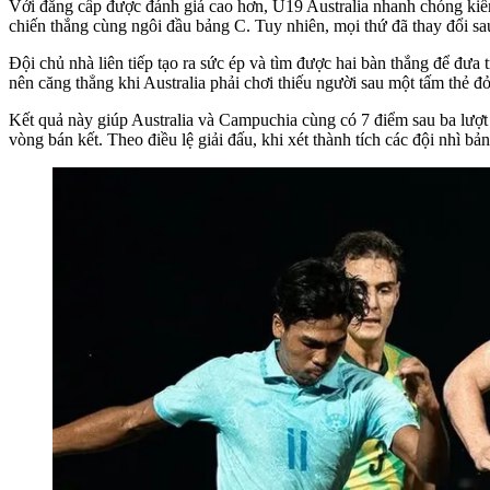
Với đẳng cấp được đánh giá cao hơn, U19 Australia nhanh chóng kiểm 
chiến thắng cùng ngôi đầu bảng C. Tuy nhiên, mọi thứ đã thay đổi s
Đội chủ nhà liên tiếp tạo ra sức ép và tìm được hai bàn thắng để đưa 
nên căng thẳng khi Australia phải chơi thiếu người sau một tấm thẻ đỏ
Kết quả này giúp Australia và Campuchia cùng có 7 điểm sau ba lượt t
vòng bán kết. Theo điều lệ giải đấu, khi xét thành tích các đội nhì bả