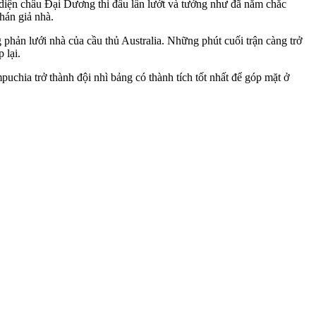
i diện châu Đại Dương thi đấu lấn lướt và tưởng như đã nắm chắc
hán giả nhà.
g phản lưới nhà của cầu thủ Australia. Những phút cuối trận càng trở
 lại.
uchia trở thành đội nhì bảng có thành tích tốt nhất để góp mặt ở