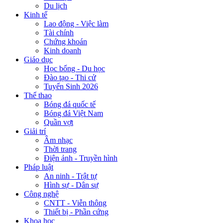
Du lịch
Kinh tế
Lao động - Việc làm
Tài chính
Chứng khoán
Kinh doanh
Giáo dục
Học bổng - Du học
Đào tạo - Thi cử
Tuyển Sinh 2026
Thể thao
Bóng đá quốc tế
Bóng đá Việt Nam
Quần vợt
Giải trí
Âm nhạc
Thời trang
Điện ảnh - Truyền hình
Pháp luật
An ninh - Trật tự
Hình sự - Dân sự
Công nghệ
CNTT - Viễn thông
Thiết bị - Phần cứng
Khoa học