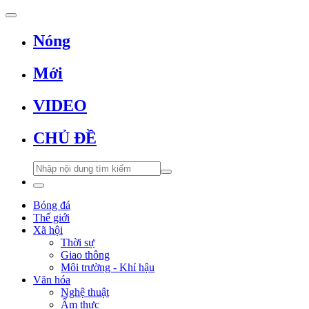
Nóng
Mới
VIDEO
CHỦ ĐỀ
Bóng đá
Thế giới
Xã hội
Thời sự
Giao thông
Môi trường - Khí hậu
Văn hóa
Nghệ thuật
Ẩm thực