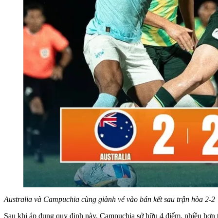
Australia và Campuchia cùng giành vé vào bán kết sau trận hòa 2-2
Sau khi áp dụng quy định này, Campuchia sở hữu 4 điểm, nhiều hơn 