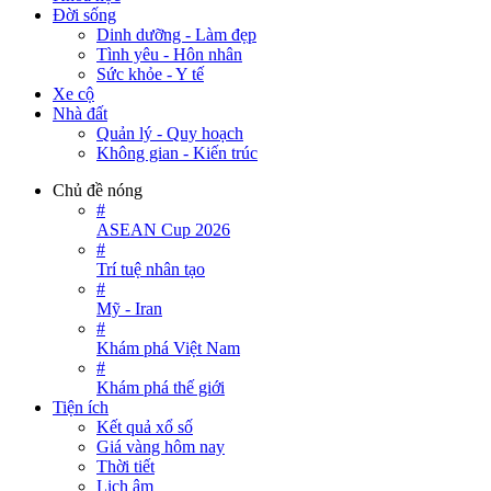
Đời sống
Dinh dưỡng - Làm đẹp
Tình yêu - Hôn nhân
Sức khỏe - Y tế
Xe cộ
Nhà đất
Quản lý - Quy hoạch
Không gian - Kiến trúc
Chủ đề nóng
#
ASEAN Cup 2026
#
Trí tuệ nhân tạo
#
Mỹ - Iran
#
Khám phá Việt Nam
#
Khám phá thế giới
Tiện ích
Kết quả xổ số
Giá vàng hôm nay
Thời tiết
Lịch âm