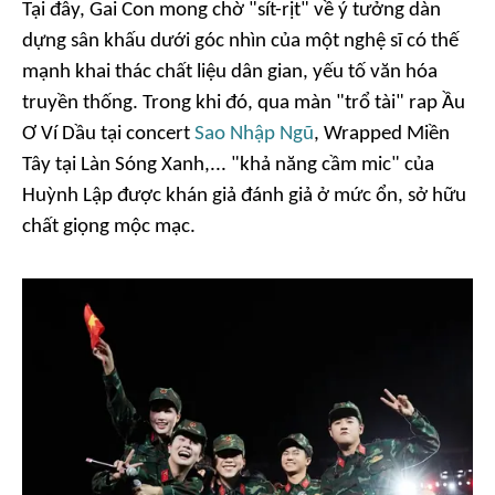
Tại đây, Gai Con mong chờ "sít-rịt" về ý tưởng dàn
dựng sân khấu dưới góc nhìn của một nghệ sĩ có thế
mạnh khai thác chất liệu dân gian, yếu tố văn hóa
truyền thống. Trong khi đó, qua màn "trổ tài" rap
Ầu
Ơ Ví Dầu
tại
concert
Sao Nhập Ngũ
,
Wrapped Miền
Tây
tại
Làn Sóng Xanh
,... "khả năng cầm mic" của
Huỳnh Lập được khán giả đánh giả ở mức ổn, sở hữu
chất giọng mộc mạc.