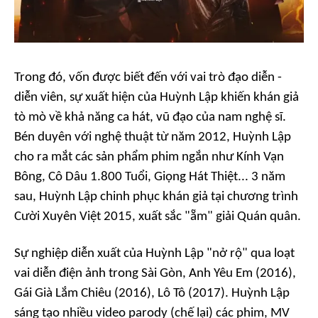
Trong đó, vốn được biết đến với vai trò đạo diễn -
diễn viên, sự xuất hiện của Huỳnh Lập khiến khán giả
tò mò về khả năng ca hát, vũ đạo của nam nghệ sĩ.
Bén duyên với nghệ thuật từ năm 2012, Huỳnh Lập
cho ra mắt các sản phẩm phim ngắn như
Kính Vạn
Bông
,
Cô Dâu 1.800 Tuổi
,
Giọng Hát Thiệt
..
.
3 năm
sau, Huỳnh Lập chinh phục khán giả tại chương trình
Cười Xuyên Việt
2015, xuất sắc "ẵm" giải Quán quân
.
Sự nghiệp diễn xuất của Huỳnh Lập "nở rộ" qua loạt
vai diễn điện ảnh trong
Sài Gòn, Anh Yêu Em
(2016),
Gái Già Lắm Chiêu
(2016),
Lô Tô
(2017). Huỳnh Lập
sáng tạo nhiều video
parody
(chế lại) các phim, MV