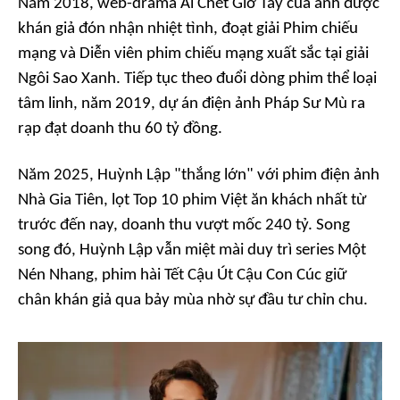
Năm 2018,
web-drama
Ai Chết Giơ Tay
của anh được
khán giả đón nhận nhiệt tình, đoạt giải Phim chiếu
mạng và Diễn viên phim chiếu mạng xuất sắc tại giải
Ngôi Sao Xanh
. Tiếp tục theo đuổi dòng phim thể loại
tâm linh, năm 2019, dự án điện ảnh
Pháp Sư Mù
ra
rạp đạt doanh thu 60 tỷ đồng.
Năm 2025, Huỳnh Lập "thắng lớn" với phim điện ảnh
Nhà Gia Tiên
, lọt Top 10 phim Việt ăn khách nhất từ
trước đến nay, doanh thu vượt mốc 240 tỷ. Song
song đó, Huỳnh Lập vẫn miệt mài duy trì
series Một
Nén Nhang
, phim hài Tết
Cậu Út Cậu Con Cúc
giữ
chân khán giả qua bảy mùa nhờ sự đầu tư chỉn chu.