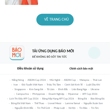
VỀ TRANG CHỦ
TẢI ỨNG DỤNG BÁO MỚI
ĐỂ KHÔNG BỎ SÓT TIN TỨC
Điều khoản sử dụng
Chính sách bảo mật
Nắng Nóng
ASEAN Cup 2026
Mũi Nghê
ASEAN Cup
Malaysia
Thái Lan
Iran
Đội Tuyển Việt Nam
Triệu Thị Tâm
Cảnh Sát Kinh Tế
Luật Dầu Khí
Singapore
Kim Sang-Sik
Tô Lâm
Đình Bắc
Liên Bang Nga
Ukraine
Campuchia
Philippines
Doanh Nghiệp
Myanmar
AFF Cup 2026
Lịch Thi Đấu AFF Cup 2026
Bảng Xếp Hạng AFF Cup 2026
Bóng Đá
Báo Bóng Đá
Bóng Đá Việt Nam
Thể Thao
Lionel Messi
Lamine Yamal
Nguyễn Xuân Son
Nguyễn Đình Bắc
Tin Thế Giới
Pháp Luật
Xã Hội
Tin Bão
Tin Tức