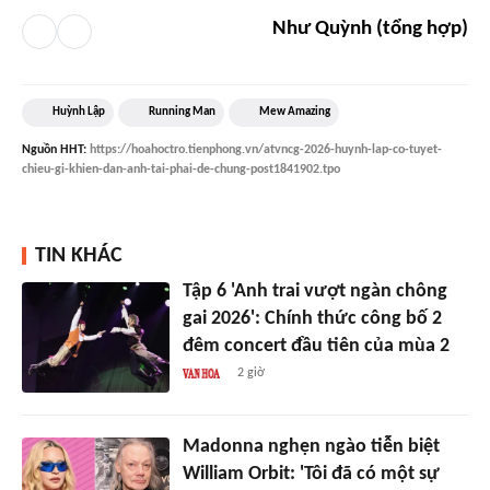
Như Quỳnh (tổng hợp)
Huỳnh Lập
Running Man
Mew Amazing
Nguồn
HHT
:
https://hoahoctro.tienphong.vn/atvncg-2026-huynh-lap-co-tuyet-
chieu-gi-khien-dan-anh-tai-phai-de-chung-post1841902.tpo
TIN KHÁC
Tập 6 'Anh trai vượt ngàn chông
gai 2026': Chính thức công bố 2
đêm concert đầu tiên của mùa 2
2 giờ
Madonna nghẹn ngào tiễn biệt
William Orbit: 'Tôi đã có một sự