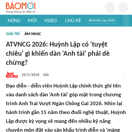
NÓNG
MỚI
VIDEO
CHỦ ĐỀ
#ASEAN Cup 2026
#Trí tuệ nhân tạo
#Mỹ - Iran
#Khám phá Việt Nam
GIẢI TRÍ
ÂM NHẠC
#Khám phá thế giới
ATVNCG 2026: Huỳnh Lập có 'tuyệt
chiêu' gì khiến dàn 'Anh tài' phải dè
chừng?
10/5/2026
Gốc
Đạo diễn - diễn viên Huỳnh Lập chính thức ghi tên
vào danh sách dàn 'Anh tài' góp mặt trong chương
trình Anh Trai Vượt Ngàn Chông Gai 2026. Nhìn lại
hành trình gần 15 năm theo đuổi nghệ thuật, Huỳnh
Lập được kỳ vọng sẽ mang đến nhiều kỹ năng
chuyên môn đặt vào sân khấu trình diễn và 'mảng