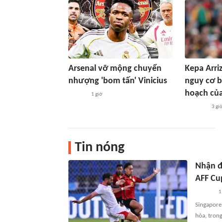
Arsenal vỡ mộng chuyển
Kepa Arri
nhượng 'bom tấn' Vinicius
nguy cơ b
hoạch của
1 giờ
3 gi
Tin nóng
Nhận đ
AFF Cu
1
Singapore
hòa, trong