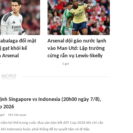
zabalaga đối mặt
Arsenal dội gáo nước lạnh
ị gạt khỏi kế
vào Man Utd: Lập trường
 Arsenal
cứng rắn vụ Lewis-Skelly
ờ
5 giờ
ịnh Singapore vs Indonesia (20h00 ngày 7/8),
p 2026
 giờ
381
liên quan
 nắm lợi thế trong cuộc đua vào bán kết AFF Cup 2026 khi chỉ cần
 khi Indonesia buộc phải thắng để tự quyết tấm vé đi tiếp.