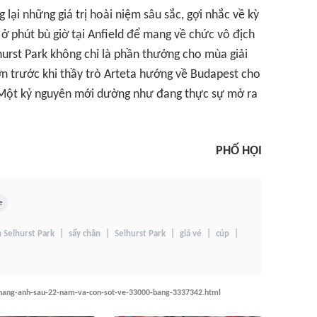
lại những giá trị hoài niệm sâu sắc, gợi nhắc về kỳ
ở phút bù giờ tại Anfield để mang về chức vô địch
hurst Park không chỉ là phần thưởng cho mùa giải
ớn trước khi thầy trò Arteta hướng về Budapest cho
 Một kỷ nguyên mới dường như đang thực sự mở ra
PHỐ HỘI
e
n Selhurst Park
sẩy chân
Selhurst Park
giá vé
cúp
-hang-anh-sau-22-nam-va-con-sot-ve-33000-bang-3337342.html