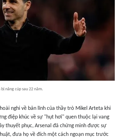
 bị nâng cúp sau 22 năm.
oài nghi về bản lĩnh của thầy trò Mikel Arteta khi
ng điệp khúc về sự "hụt hơi" quen thuộc lại vang
p đầy thuyết phục, Arsenal đã chứng minh được sự
 thuật, đưa họ về đích một cách ngoạn mục trước