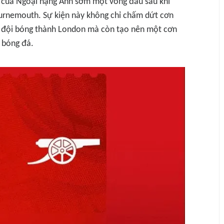
 của Ngoại hạng Anh sớm một vòng đấu sau khi
urnemouth. Sự kiện này không chỉ chấm dứt cơn
ủa đội bóng thành London mà còn tạo nên một cơn
é bóng đá.