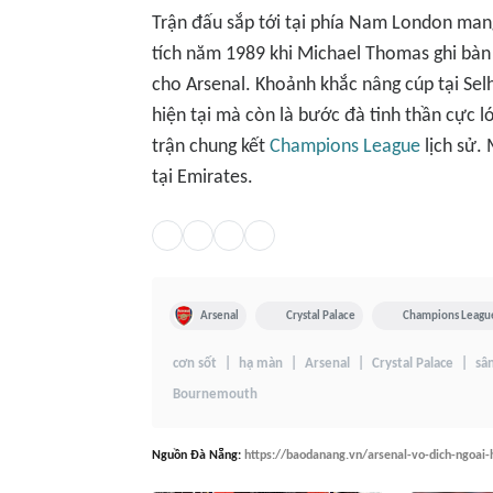
Trận đấu sắp tới tại phía Nam London mang 
tích năm 1989 khi Michael Thomas ghi bàn 
cho Arsenal. Khoảnh khắc nâng cúp tại Sel
hiện tại mà còn là bước đà tinh thần cực l
trận chung kết
Champions League
lịch sử.
tại Emirates.
Arsenal
Crystal Palace
Champions Leagu
cơn sốt
hạ màn
Arsenal
Crystal Palace
sâ
Bournemouth
Nguồn
Đà Nẵng
:
https://baodanang.vn/arsenal-vo-dich-ngoai