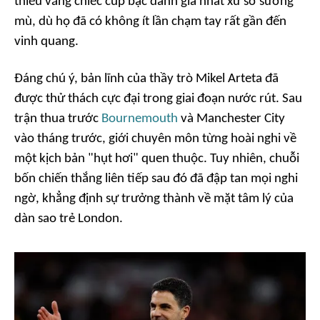
thiếu vắng chiếc cúp bạc danh giá nhất xứ sở sương
mù, dù họ đã có không ít lần chạm tay rất gần đến
vinh quang.
Đáng chú ý, bản lĩnh của thầy trò Mikel Arteta đã
được thử thách cực đại trong giai đoạn nước rút. Sau
trận thua trước
Bournemouth
và Manchester City
vào tháng trước, giới chuyên môn từng hoài nghi về
một kịch bản "hụt hơi" quen thuộc. Tuy nhiên, chuỗi
bốn chiến thắng liên tiếp sau đó đã đập tan mọi nghi
ngờ, khẳng định sự trưởng thành về mặt tâm lý của
dàn sao trẻ London.