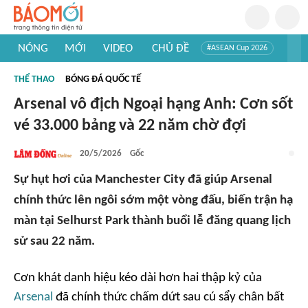
NÓNG
MỚI
VIDEO
CHỦ ĐỀ
#ASEAN Cup 2026
#Trí tuệ nhân tạo
#Mỹ - Iran
#Khám phá Việt Nam
THỂ THAO
BÓNG ĐÁ QUỐC TẾ
#Khám phá thế giới
Arsenal vô địch Ngoại hạng Anh: Cơn sốt
vé 33.000 bảng và 22 năm chờ đợi
20/5/2026
Gốc
Sự hụt hơi của Manchester City đã giúp Arsenal
chính thức lên ngôi sớm một vòng đấu, biến trận hạ
màn tại Selhurst Park thành buổi lễ đăng quang lịch
sử sau 22 năm.
Cơn khát danh hiệu kéo dài hơn hai thập kỷ của
Arsenal
đã chính thức chấm dứt sau cú sẩy chân bất