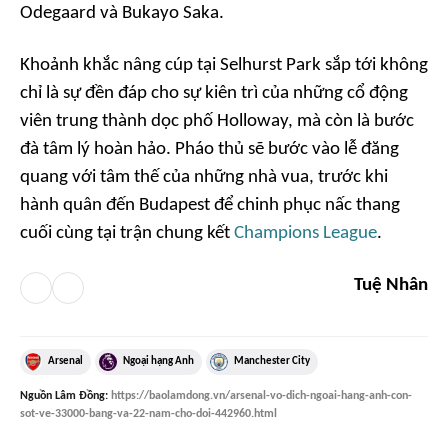
Odegaard và Bukayo Saka.
Khoảnh khắc nâng cúp tại Selhurst Park sắp tới không
chỉ là sự đền đáp cho sự kiên trì của những cổ động
viên trung thành dọc phố Holloway, mà còn là bước
đà tâm lý hoàn hảo. Pháo thủ sẽ bước vào lễ đăng
quang với tâm thế của những nhà vua, trước khi
hành quân đến Budapest để chinh phục nấc thang
cuối cùng tại trận chung kết
Champions League
.
Tuệ Nhân
Arsenal
Ngoại hạng Anh
Manchester City
Nguồn
Lâm Đồng
:
https://baolamdong.vn/arsenal-vo-dich-ngoai-hang-anh-con-
sot-ve-33000-bang-va-22-nam-cho-doi-442960.html