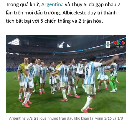
Trong quá khứ,
Argentina
và Thụy Sĩ đã gặp nhau 7
lần trên mọi đấu trường. Albiceleste duy trì thành
tích bất bại với 5 chiến thắng và 2 trận hòa.
Argentina vừa trải qua những trận đấu khó khăn tại vòng 1/16 và 1/8