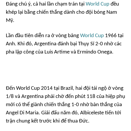
Đáng chú ý, cả hai lần chạm trán tại
World Cup
đều
khép lại bằng chiến thắng dành cho đội bóng Nam
Mỹ.
Lần đầu tiên diễn ra ở vòng bảng
World Cup
1966 tại
Anh. Khi đó, Argentina đánh bại Thụy Sĩ 2-0 nhờ các
pha lập công của Luis Artime và Ermindo Onega.
Đến World Cup 2014 tại Brazil, hai đội tái ngộ ở vòng
1/8 và Argentina phải chờ đến phút 118 của hiệp phụ
mới có thể giành chiến thắng 1-0 nhờ bàn thắng của
Angel Di Maria. Giải đấu năm đó, Albiceleste tiến tới
trận chung kết trước khi để thua Đức.