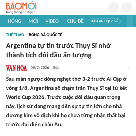
NÓNG
MỚI
VIDEO
CHỦ ĐỀ
#ASEAN Cup 2026
#Trí tuệ nhân tạo
#Mỹ - Iran
#Khám phá Việt Nam
THỂ THAO
BÓNG ĐÁ QUỐC TẾ
#Khám phá thế giới
Argentina tự tin trước Thụy Sĩ nhờ
thành tích đối đầu ấn tượng
08/7/2026
Gốc
Sau màn ngược dòng nghẹt thở 3-2 trước Ai Cập ở
vòng 1/8, Argentina sẽ chạm trán Thụy Sĩ tại tứ kết
World Cup 2026. Trước cuộc đối đầu quan trọng
này, lịch sử đang mang đến sự tự tin lớn cho nhà
đương kim vô địch khi họ chưa từng nhận thất bại
trước đại diện châu Âu.