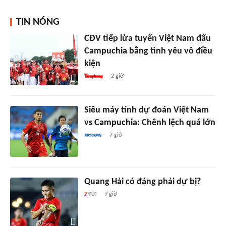
TIN NÓNG
CĐV tiếp lửa tuyển Việt Nam đấu
Campuchia bằng tình yêu vô điều
kiện
2 giờ
Siêu máy tính dự đoán Việt Nam
vs Campuchia: Chênh lệch quá lớn
7 giờ
Quang Hải có đáng phải dự bị?
9 giờ