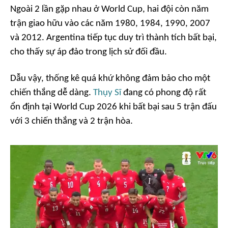
Ngoài 2 lần gặp nhau ở World Cup, hai đội còn năm
trận giao hữu vào các năm 1980, 1984, 1990, 2007
và 2012. Argentina tiếp tục duy trì thành tích bất bại,
cho thấy sự áp đảo trong lịch sử đối đầu.
Dẫu vậy, thống kê quá khứ không đảm bảo cho một
chiến thắng dễ dàng.
Thụy Sĩ
đang có phong độ rất
ổn định tại World Cup 2026 khi bất bại sau 5 trận đấu
với 3 chiến thắng và 2 trận hòa.