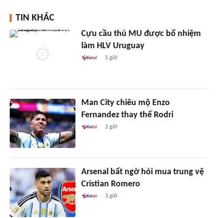
TIN KHÁC
Cựu cầu thủ MU được bổ nhiệm
làm HLV Uruguay
5 giờ
Man City chiêu mộ Enzo
Fernandez thay thế Rodri
2 giờ
Arsenal bất ngờ hỏi mua trung vệ
Cristian Romero
3 giờ