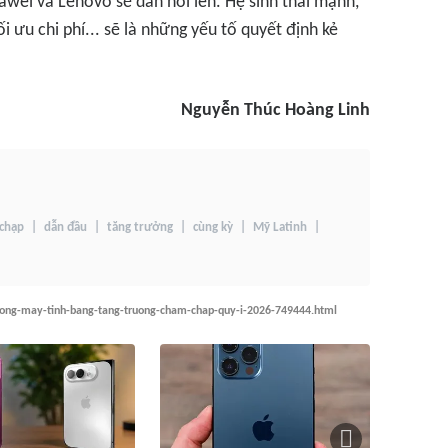
awei và Lenovo sẽ dần nổi lên. Hệ sinh thái mạnh,
 ưu chi phí... sẽ là những yếu tố quyết định kẻ
Nguyễn Thúc Hoàng Linh
chạp
dẫn đầu
tăng trưởng
cùng kỳ
Mỹ Latinh
ruong-may-tinh-bang-tang-truong-cham-chap-quy-i-2026-749444.html