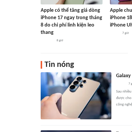
Apple có thể tăng giá dòng
Apple chu
iPhone 17 ngay trong tháng
iPhone 18
8 do chi phí linh kiện leo
iPhone Ul
thang
7 giờ
8 giờ
Tin nóng
Galaxy 
7 
Sau nhiều
được cho 
công nghệ 