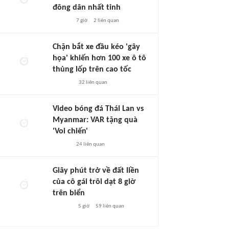
đông dân nhất tỉnh
7 giờ
2
liên quan
Chặn bắt xe đầu kéo 'gây
họa' khiến hơn 100 xe ô tô
thủng lốp trên cao tốc
32
liên quan
Video bóng đá Thái Lan vs
Myanmar: VAR tặng quà
'Voi chiến'
24
liên quan
Giây phút trở về đất liền
của cô gái trôi dạt 8 giờ
trên biển
5 giờ
59
liên quan