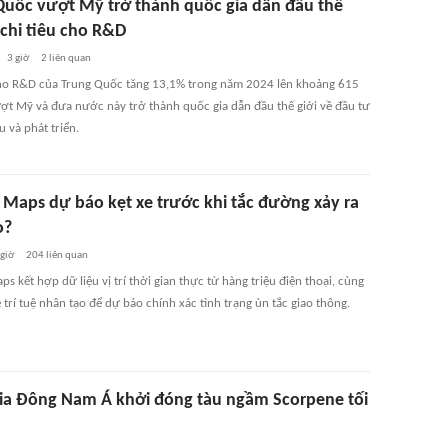
Quốc vượt Mỹ trở thành quốc gia dẫn đầu thế
 chi tiêu cho R&D
3 giờ
2
liên quan
cho R&D của Trung Quốc tăng 13,1% trong năm 2024 lên khoảng 615
ượt Mỹ và đưa nước này trở thành quốc gia dẫn đầu thế giới về đầu tư
 và phát triển.
 Maps dự báo kẹt xe trước khi tắc đường xảy ra
o?
 giờ
204
liên quan
s kết hợp dữ liệu vị trí thời gian thực từ hàng triệu điện thoại, cùng
trí tuệ nhân tạo để dự báo chính xác tình trạng ùn tắc giao thông.
ia Đông Nam Á khởi đóng tàu ngầm Scorpene tối