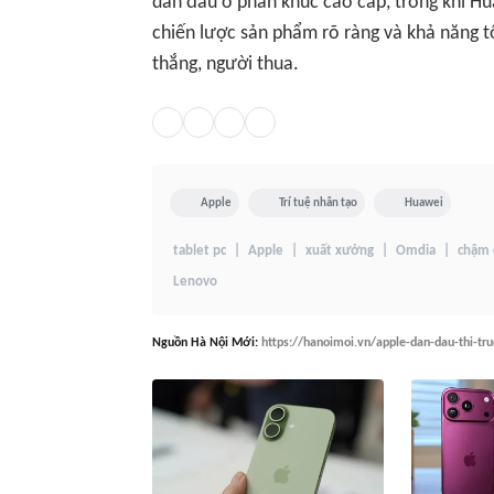
dẫn đầu ở phân khúc cao cấp, trong khi Hu
chiến lược sản phẩm rõ ràng và khả năng tối
thắng, người thua.
Apple
Trí tuệ nhân tạo
Huawei
tablet pc
Apple
xuất xưởng
Omdia
chậm 
Lenovo
Nguồn
Hà Nội Mới
:
https://hanoimoi.vn/apple-dan-dau-thi-t