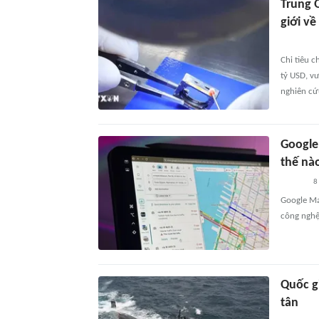
Trung 
giới về
Chi tiêu 
tỷ USD, v
nghiên cứu
Google
thế nà
8
Google Map
công nghệ 
Quốc g
tân