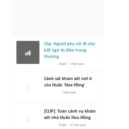
Clip: Người phụ nữ đi chợ
bất ngờ bị đâm trọng
thương
10 giờ
5
liên quan
Cảnh sát khám xét nơi ở
của Huấn 'Hoa Hồng'
1
liên quan
[CLIP]: Toàn cảnh vụ khám
xét nhà Huấn Hoa Hồng
10 giờ
37
liên quan