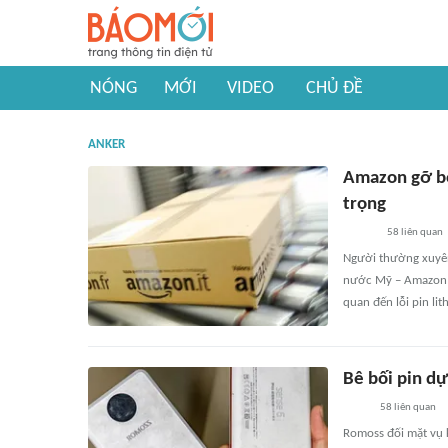
NÓNG
MỚI
VIDEO
CHỦ ĐỀ
ANKER
Amazon gỡ bỏ
trọng
58
liên quan
Người thường xuyên
nước Mỹ – Amazon –
quan đến lỗi pin lit
Bê bối pin dự
58
liên quan
Romoss đối mặt vụ k