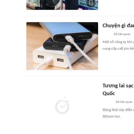
Chuyện gì đa
58
liên quan
Một số công ty lớn
cung cấp cell pin k
Tương lai sạc
Quốc
58
liên quan
Động thái này diễn 
lithium-ion.