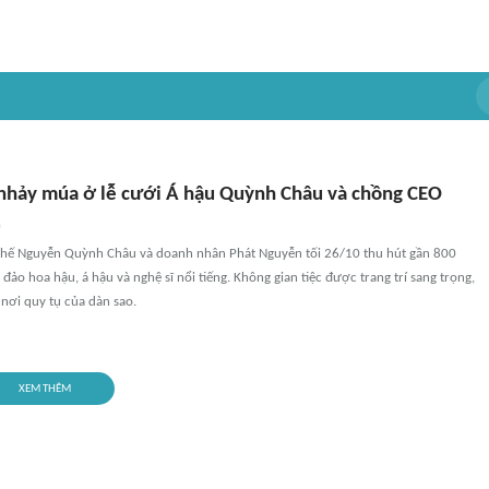
nhảy múa ở lễ cưới Á hậu Quỳnh Châu và chồng CEO
n
Chế Nguyễn Quỳnh Châu và doanh nhân Phát Nguyễn tối 26/10 thu hút gần 800
đảo hoa hậu, á hậu và nghệ sĩ nổi tiếng. Không gian tiệc được trang trí sang trọng,
 nơi quy tụ của dàn sao.
XEM THÊM