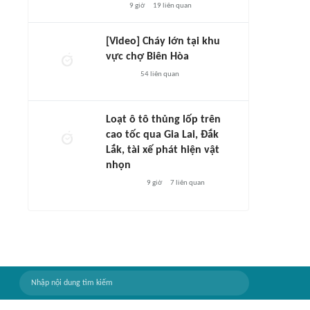
9 giờ
19
liên quan
[Video] Cháy lớn tại khu
vực chợ Biên Hòa
54
liên quan
Loạt ô tô thủng lốp trên
cao tốc qua Gia Lai, Đắk
Lắk, tài xế phát hiện vật
nhọn
9 giờ
7
liên quan