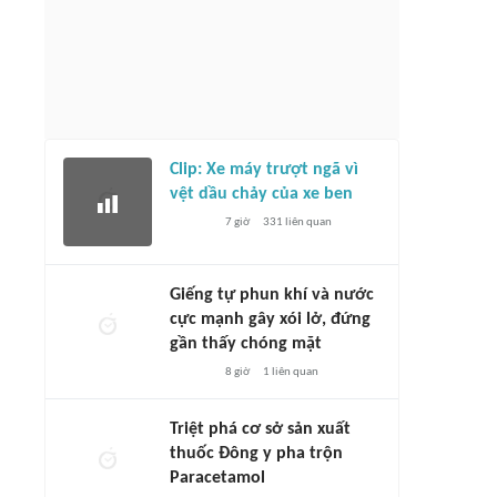
Clip: Xe máy trượt ngã vì
vệt dầu chảy của xe ben
7 giờ
331
liên quan
Giếng tự phun khí và nước
cực mạnh gây xói lở, đứng
gần thấy chóng mặt
8 giờ
1
liên quan
Triệt phá cơ sở sản xuất
thuốc Đông y pha trộn
Paracetamol