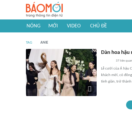
NÓNG
MỚI
VIDEO
CHỦ ĐỀ
TAG
ANIE
Dàn hoa hậu 
37
liên qua
Lễ cưới của Á hậu 
khách mời, có đông 
tinh giản, trở thành