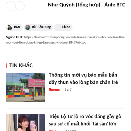
Như Quỳnh (tổng hợp) - Ảnh: BTC
Isaac
Bùi Tiến Dũng
Chloe
Nguồn
HHT
:
https://hoahoctro.tienphong.vn/anh-trai-va-cai-duoi-nho-con-trai-thu-
mon-bui-tien-dung-khien-fan-cung-xiu-post1843766.tpo
TIN KHÁC
Thông tin mới vụ bảo mẫu bắn
dây thun vào lòng bàn chân trẻ
1 giờ
Triệu Lộ Tư lộ rõ vóc dáng gầy gò
sau sự cố mất khối 'tài sản' lớn