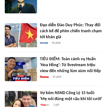
Đạo diễn Đào Duy Phúc: Thay đổi
cách kể để phim chiến tranh chạm
tới khán giả
40 phút
TIÊU ĐIỂM: Toàn cảnh vụ Huấn
'Hoa Hồng': Từ livestream triệu
view đến những lùm xùm nối tiếp
43 phút
Vợ kém NSND Công Lý 15 tuổi:
'Mẹ nói đúng một câu khi tôi cưới'
1 giờ