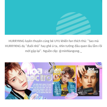
HURRYKNG luyên thuyên cùng bé UYU khiến fan thích thú: "Sao mà
HURRYKNG dụ "đuôi nhỏ" hay ghê á ta, nhìn tưởng đâu quen lâu lắm rồi
mới gặp lại". Nguồn clip: @minhlangong._