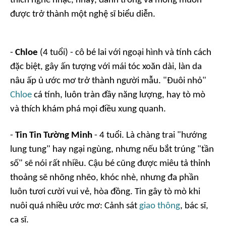
thích nghe nhạc, nhảy, đánh trống và mong muốn
được trở thành một nghệ sĩ biểu diễn.
-
Chloe
(4 tuổi) - cô bé lai với ngoại hình và tính cách
đặc biệt, gây ấn tượng với mái tóc xoăn dài, làn da
nâu ấp ủ ước mơ trở thành người mẫu. "Đuôi nhỏ"
Chloe
cá tính, luôn tràn đầy năng lượng, hay tò mò
và thích khám phá mọi điều xung quanh.
-
Tin Tin Tường Minh
- 4 tuổi. Là chàng trai "hướng
lung tung" hay ngại ngùng, nhưng nếu bắt trúng "tần
số" sẽ nói rất nhiều. Cậu bé cũng được miêu tả thỉnh
thoảng sẽ nhõng nhẽo, khóc nhè, nhưng đa phần
luôn tươi cười vui vẻ, hòa đồng. Tin gây tò mò khi
nuôi quá nhiều ước mơ: Cảnh sát
giao thông
, bác sĩ,
ca sĩ.