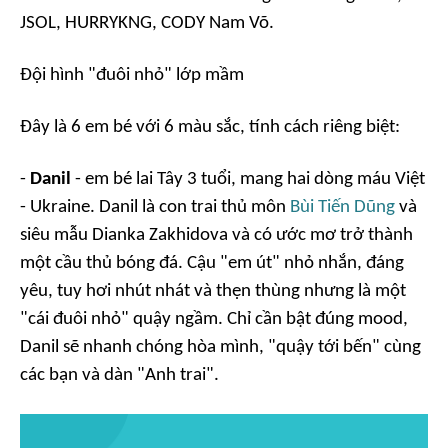
JSOL, HURRYKNG, CODY Nam Võ.
Đội hình "đuôi nhỏ" lớp mầm
Đây là 6 em bé với 6 màu sắc, tính cách riêng biệt:
-
Danil
- em bé lai Tây 3 tuổi, mang hai dòng máu Việt
- Ukraine. Danil là con trai thủ môn
Bùi Tiến Dũng
và
siêu mẫu Dianka Zakhidova và có ước mơ trở thành
một cầu thủ bóng đá. Cậu "em út" nhỏ nhắn, đáng
yêu, tuy hơi nhút nhát và thẹn thùng nhưng là một
"cái đuôi nhỏ" quậy ngầm. Chỉ cần bật đúng
mood
,
Danil sẽ nhanh chóng hòa mình, "quậy tới bến" cùng
các bạn và dàn "Anh trai".