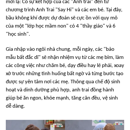
mới lạ: Có sự kết hợp của các "Anh trai" đến từ
chương trình
Anh Trai "Say Hi"
và các em bé. Tại đây,
bầu không khí được dự đoán sẽ cực ồn với quy mô
của một "lớp học mầm non" có 4 "thầy giáo" và 6
"học sinh".
Gia nhập vào ngôi nhà chung, mỗi ngày, các "bảo
mẫu bất đắc dĩ" sẽ nhận nhiệm vụ từ các mẹ bỉm, làm
các công việc như chăm bé, dạy điều hay lẽ phải, xoay
xở trước những tình huống bất ngờ và từng bước tạo
được sự yên tâm nơi các mẹ. Thông qua chế độ sinh
hoạt và dinh dưỡng phù hợp, anh trai đồng hành
giúp bé ăn ngon, khỏe mạnh, tăng cân đều, vệ sinh
dễ dàng.