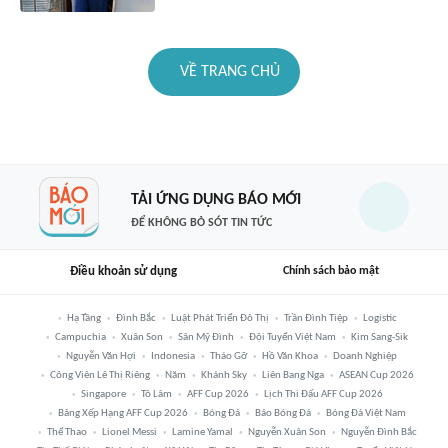
VỀ TRANG CHỦ
TẢI ỨNG DỤNG BÁO MỚI
ĐỂ KHÔNG BỎ SÓT TIN TỨC
Điều khoản sử dụng
Chính sách bảo mật
Hạ Tầng
Đình Bắc
Luật Phát Triển Đô Thị
Trần Đình Tiệp
Logistic
Campuchia
Xuân Son
Sân Mỹ Đình
Đội Tuyển Việt Nam
Kim Sang-Sik
Nguyễn Văn Hợi
Indonesia
Tháo Gỡ
Hồ Văn Khoa
Doanh Nghiệp
Công Viên Lê Thị Riêng
Năm
Khánh Sky
Liên Bang Nga
ASEAN Cup 2026
Singapore
Tô Lâm
AFF Cup 2026
Lịch Thi Đấu AFF Cup 2026
Bảng Xếp Hạng AFF Cup 2026
Bóng Đá
Báo Bóng Đá
Bóng Đá Việt Nam
Thể Thao
Lionel Messi
Lamine Yamal
Nguyễn Xuân Son
Nguyễn Đình Bắc