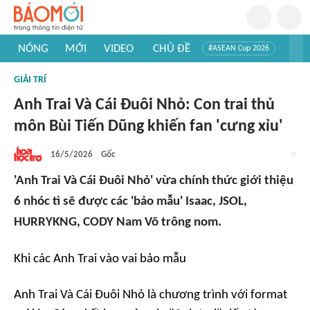
NÓNG
MỚI
VIDEO
CHỦ ĐỀ
#ASEAN Cup 2026
#Trí tuệ nhân tạo
#Mỹ - Iran
#Khám phá Việt Nam
GIẢI TRÍ
#Khám phá thế giới
Anh Trai Và Cái Đuôi Nhỏ: Con trai thủ
môn Bùi Tiến Dũng khiến fan 'cưng xỉu'
16/5/2026
Gốc
'Anh Trai Và Cái Đuôi Nhỏ' vừa chính thức giới thiệu
6 nhóc tì sẽ được các 'bảo mẫu' Isaac, JSOL,
HURRYKNG, CODY Nam Võ trông nom.
Khi các Anh Trai vào vai bảo mẫu
Anh Trai Và Cái Đuôi Nhỏ
là chương trình với
format