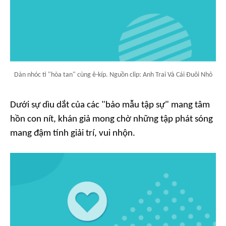
Dàn nhóc tì "hòa tan" cùng ê-kíp. Nguồn clip: Anh Trai Và Cái Đuôi Nhỏ
Dưới sự dìu dắt của các "bảo mẫu tập sự" mang tâm
hồn con nít, khán giả mong chờ những tập phát sóng
mang đậm tính giải trí, vui nhộn.