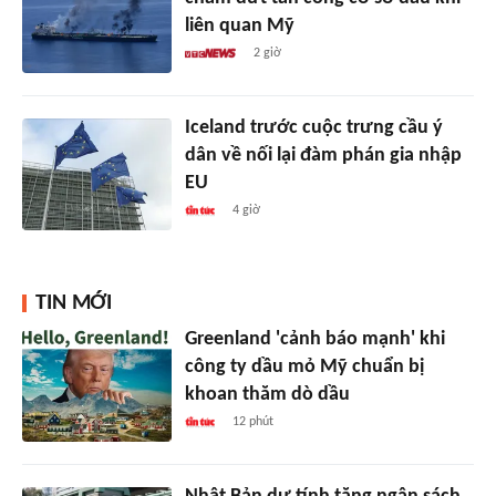
liên quan Mỹ
2 giờ
Iceland trước cuộc trưng cầu ý
dân về nối lại đàm phán gia nhập
EU
4 giờ
TIN MỚI
Greenland 'cảnh báo mạnh' khi
công ty dầu mỏ Mỹ chuẩn bị
khoan thăm dò dầu
12 phút