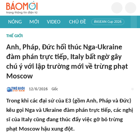
NÓNG
MỚI
VIDEO
CHỦ ĐỀ
#ASEAN Cup 2026
#Trí tuệ nhân tạo
#Mỹ - Iran
#Khám phá Việt Nam
THẾ GIỚI
#Khám phá thế giới
Anh, Pháp, Đức hối thúc Nga-Ukraine
đàm phán trực tiếp, Italy bất ngờ gây
chú ý với lập trường mới về trừng phạt
Moscow
12/6/2026
Gốc
Trong khi các đại sứ của E3 (gồm Anh, Pháp và Đức)
kêu gọi Nga và Ukraine đàm phán trực tiếp, các nghị
sĩ của Italy cũng đang thúc đẩy việc gỡ bỏ trừng
phạt Moscow hậu xung đột.