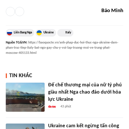
Bảo Minh
Liên Bang Nga
Ukraine
Italy
Nguồn
TG&VN
:
https://baoquocte.vn/anh-phap-duc-hoi-thuc-nga-ukraine-dam-
phan-truc-tiep-italy-bat-ngo-gay-chu-y-voi-lap-truong-moi-ve-trung-phat-
moscow-405133.html
TIN KHÁC
Đế chế thương mại của nữ tỷ phú
giàu nhất Nga chao đảo dưới hỏa
lực Ukraine
43 phút
Ukraine cam kết ngừng tấn công