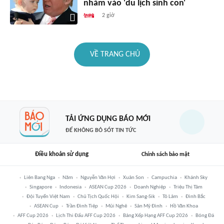
nhắm vào 'du lịch sinh con'
2 giờ
VỀ TRANG CHỦ
TẢI ỨNG DỤNG BÁO MỚI
ĐỂ KHÔNG BỎ SÓT TIN TỨC
Điều khoản sử dụng
Chính sách bảo mật
Liên Bang Nga
Năm
Nguyễn Văn Hợi
Xuân Son
Campuchia
Khánh Sky
Singapore
Indonesia
ASEAN Cup 2026
Doanh Nghiệp
Triệu Thị Tâm
Đội Tuyển Việt Nam
Chủ Tịch Quốc Hội
Kim Sang-Sik
Tô Lâm
Đình Bắc
ASEAN Cup
Trần Đình Tiệp
Mũi Nghê
Sân Mỹ Đình
Hồ Văn Khoa
AFF Cup 2026
Lịch Thi Đấu AFF Cup 2026
Bảng Xếp Hạng AFF Cup 2026
Bóng Đá