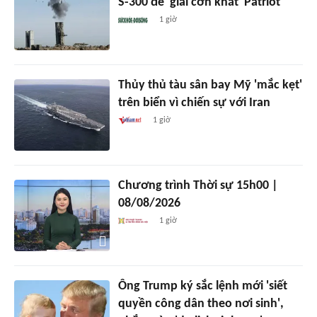
S-300 để 'giải cơn khát' Patriot
1 giờ
Thủy thủ tàu sân bay Mỹ 'mắc kẹt'
trên biển vì chiến sự với Iran
1 giờ
Chương trình Thời sự 15h00 |
08/08/2026
1 giờ
Ông Trump ký sắc lệnh mới 'siết
quyền công dân theo nơi sinh',