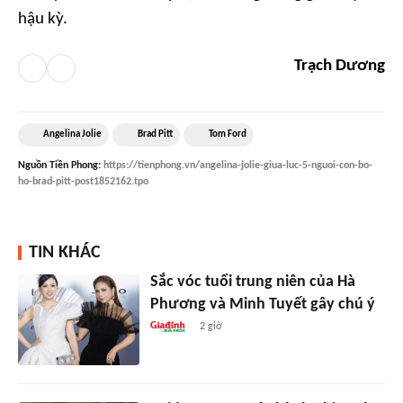
hậu kỳ.
Trạch Dương
Angelina Jolie
Brad Pitt
Tom Ford
Nguồn
Tiền Phong
:
https://tienphong.vn/angelina-jolie-giua-luc-5-nguoi-con-bo-
ho-brad-pitt-post1852162.tpo
TIN KHÁC
Sắc vóc tuổi trung niên của Hà
Phương và Minh Tuyết gây chú ý
2 giờ