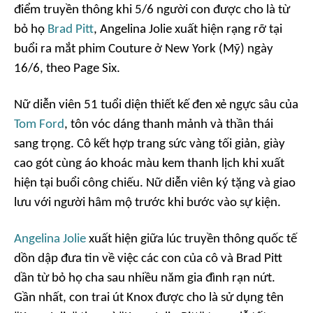
điểm truyền thông khi 5/6 người con được cho là từ
bỏ họ
Brad Pitt
, Angelina Jolie xuất hiện rạng rỡ tại
buổi ra mắt phim
Couture
ở New York (Mỹ) ngày
16/6, theo
Page Six.
Nữ diễn viên 51 tuổi diện thiết kế đen xẻ ngực sâu của
Tom Ford
, tôn vóc dáng thanh mảnh và thần thái
sang trọng. Cô kết hợp trang sức vàng tối giản, giày
cao gót cùng áo khoác màu kem thanh lịch khi xuất
hiện tại buổi công chiếu. Nữ diễn viên ký tặng và giao
lưu với người hâm mộ trước khi bước vào sự kiện.
Angelina Jolie
xuất hiện giữa lúc truyền thông quốc tế
dồn dập đưa tin về việc các con của cô và Brad Pitt
dần từ bỏ họ cha sau nhiều năm gia đình rạn nứt.
Gần nhất, con trai út Knox được cho là sử dụng tên