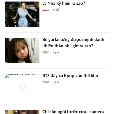
Lý Nhã Kỳ hiện ra sao?
6 giờ
Bé gái lai từng được mệnh danh
'thiên thần nhí' giờ ra sao?
2 giờ
BTS đẩy cả Kpop vào thế khó
2 giờ
Chỉ cần ngồi trước cửa, 'camera