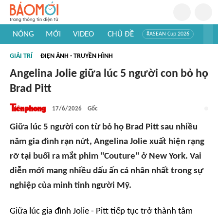
NÓNG
MỚI
VIDEO
CHỦ ĐỀ
#ASEAN Cup 2026
#Trí tuệ nhân tạo
#Mỹ - Iran
#Khám phá Việt Nam
GIẢI TRÍ
ĐIỆN ẢNH - TRUYỀN HÌNH
#Khám phá thế giới
Angelina Jolie giữa lúc 5 người con bỏ họ
Brad Pitt
17/6/2026
Gốc
Giữa lúc 5 người con từ bỏ họ Brad Pitt sau nhiều
năm gia đình rạn nứt, Angelina Jolie xuất hiện rạng
rỡ tại buổi ra mắt phim ''Couture'' ở New York. Vai
diễn mới mang nhiều dấu ấn cá nhân nhất trong sự
nghiệp của minh tinh người Mỹ.
Giữa lúc gia đình Jolie - Pitt tiếp tục trở thành tâm