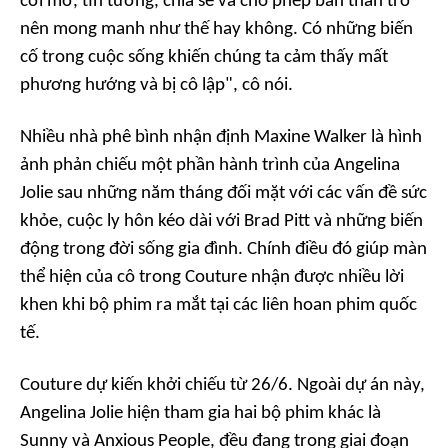
cởi mở, tin tưởng, chia sẻ và cho phép bản thân trở
nên mong manh như thế hay không. Có những biến
cố trong cuộc sống khiến chúng ta cảm thấy mất
phương hướng và bị cô lập", cô nói.
Nhiều nhà phê bình nhận định Maxine Walker là hình
ảnh phản chiếu một phần hành trình của Angelina
Jolie sau những năm tháng đối mặt với các vấn đề sức
khỏe, cuộc ly hôn kéo dài với Brad Pitt và những biến
động trong đời sống gia đình. Chính điều đó giúp màn
thể hiện của cô trong
Couture
nhận được nhiều lời
khen khi bộ phim ra mắt tại các liên hoan phim quốc
tế.
Couture
dự kiến khởi chiếu từ 26/6. Ngoài dự án này,
Angelina Jolie hiện tham gia hai bộ phim khác là
Sunny
và
Anxious People
, đều đang trong giai đoạn