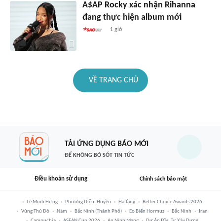
A$AP Rocky xác nhận Rihanna
đang thực hiện album mới
1 giờ
VỀ TRANG CHỦ
TẢI ỨNG DỤNG BÁO MỚI
ĐỂ KHÔNG BỎ SÓT TIN TỨC
Điều khoản sử dụng
Chính sách bảo mật
Lê Minh Hưng
Phương Diễm Huyền
Hạ Tầng
Better Choice Awards 2026
Vùng Thủ Đô
Năm
Bắc Ninh (thành Phố)
Eo Biển Hormuz
Bắc Ninh
Iran
Campuchia
ASEAN Cup 2026
An Ninh Mạng
Dự Án Đầu Tư Xây Dựng