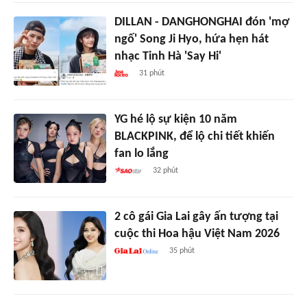
DILLAN - DANGHONGHAI đón 'mợ
ngố' Song Ji Hyo, hứa hẹn hát
nhạc Tinh Hà 'Say Hi'
31 phút
YG hé lộ sự kiện 10 năm
BLACKPINK, để lộ chi tiết khiến
fan lo lắng
32 phút
2 cô gái Gia Lai gây ấn tượng tại
cuộc thi Hoa hậu Việt Nam 2026
35 phút