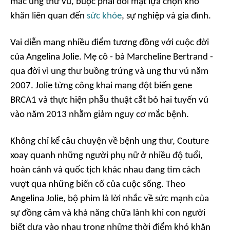
mắc ung thư vú, buộc phải đối mặt lựa chọn khó
khăn liên quan đến
sức khỏe
, sự nghiệp và gia đình.
Vai diễn mang nhiều điểm tương đồng với cuộc đời
của Angelina Jolie. Mẹ cô - bà Marcheline Bertrand -
qua đời vì ung thư buồng trứng và ung thư vú năm
2007. Jolie từng công khai mang đột biến gene
BRCA1 và thực hiện phẫu thuật cắt bỏ hai tuyến vú
vào năm 2013 nhằm giảm nguy cơ mắc bệnh.
Không chỉ kể câu chuyện về bệnh ung thư,
Couture
xoay quanh những người phụ nữ ở nhiều độ tuổi,
hoàn cảnh và quốc tịch khác nhau đang tìm cách
vượt qua những biến cố của cuộc sống. Theo
Angelina Jolie, bộ phim là lời nhắc về sức mạnh của
sự đồng cảm và khả năng chữa lành khi con người
biết dựa vào nhau trong những thời điểm khó khăn