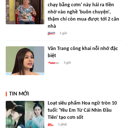
chạy bằng cơm' này hái ra tiền
nhờ vào nghề 'buôn chuyện',
thậm chí còn mua được tới 2 căn
nhà
5 giờ
Vân Trang công khai nỗi nhớ đặc
biệt
3 giờ
TIN MỚI
Loạt siêu phẩm Hoa ngữ tròn 10
tuổi: 'Yêu Em Từ Cái Nhìn Đầu
Tiên' tạo cơn sốt
1 phút