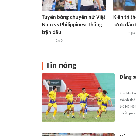
Tuyển bóng chuyền nữ Việt
Kiên trì t
Nam vs Philippines: Thắng
lược đào 
trận đầu
2 giờ
2 giờ
Tin nóng
Đằng s
Sau khi t
thành thế
trẻ Hà Nộ
nhất quốc 