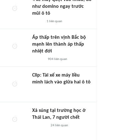
như domino ngay trước
mũi ô tô
1
liên quan
Áp thấp trên vịnh Bắc bộ
mạnh lên thành áp thấp
nhiệt đới
904
liên quan
Clip: Tài xế xe máy liều
mình lách vào giữa hai ô tô
Xả súng tại trường học ở
Thái Lan, 7 người chết
24
liên quan