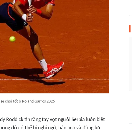
 sẽ chơi tốt ở Roland Garros 2026
dy Roddick tin rằng tay vợt người Serbia luôn biết
ong độ có thể bị nghi ngờ, bản lĩnh và động lực