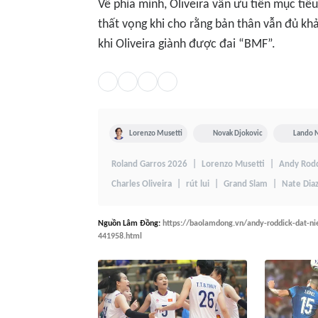
Về phía mình, Oliveira vẫn ưu tiên mục tiêu
thất vọng khi cho rằng bản thân vẫn đủ kh
khi Oliveira giành được đai “BMF”.
Lorenzo Musetti
Novak Djokovic
Lando N
Roland Garros 2026
Lorenzo Musetti
Andy Rodd
Charles Oliveira
rút lui
Grand Slam
Nate Dia
Nguồn
Lâm Đồng
:
https://baolamdong.vn/andy-roddick-dat-nie
441958.html