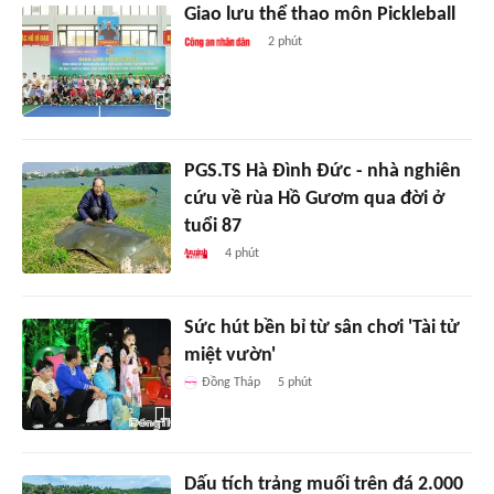
Giao lưu thể thao môn Pickleball
2 phút
PGS.TS Hà Đình Đức - nhà nghiên
cứu về rùa Hồ Gươm qua đời ở
tuổi 87
4 phút
Sức hút bền bỉ từ sân chơi 'Tài tử
miệt vườn'
Đồng Tháp
5 phút
Dấu tích trảng muối trên đá 2.000