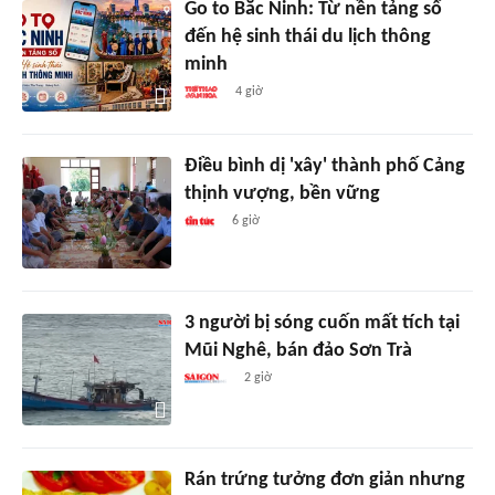
Go to Bắc Ninh: Từ nền tảng số
đến hệ sinh thái du lịch thông
minh
4 giờ
Điều bình dị 'xây' thành phố Cảng
thịnh vượng, bền vững
6 giờ
3 người bị sóng cuốn mất tích tại
Mũi Nghê, bán đảo Sơn Trà
2 giờ
Rán trứng tưởng đơn giản nhưng