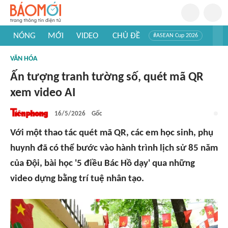
NÓNG
MỚI
VIDEO
CHỦ ĐỀ
#ASEAN Cup 2026
#Trí tuệ nhân tạo
#Mỹ - Iran
#Khám phá Việt Nam
VĂN HÓA
#Khám phá thế giới
Ấn tượng tranh tường số, quét mã QR
xem video AI
16/5/2026
Gốc
Với một thao tác quét mã QR, các em học sinh, phụ
huynh đã có thể bước vào hành trình lịch sử 85 năm
của Đội, bài học '5 điều Bác Hồ dạy' qua những
video dựng bằng trí tuệ nhân tạo.