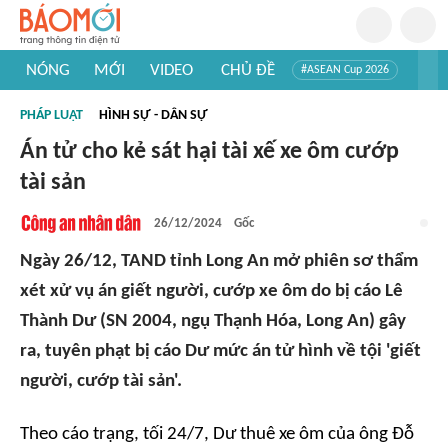
NÓNG
MỚI
VIDEO
CHỦ ĐỀ
#ASEAN Cup 2026
#Trí tuệ nhân tạo
#Mỹ - Iran
#Khám phá Việt Nam
PHÁP LUẬT
HÌNH SỰ - DÂN SỰ
#Khám phá thế giới
Án tử cho kẻ sát hại tài xế xe ôm cướp
tài sản
26/12/2024
Gốc
Ngày 26/12, TAND tỉnh Long An mở phiên sơ thẩm
xét xử vụ án giết người, cướp xe ôm do bị cáo Lê
Thành Dư (SN 2004, ngụ Thạnh Hóa, Long An) gây
ra, tuyên phạt bị cáo Dư mức án tử hình về tội 'giết
người, cướp tài sản'.
Theo cáo trạng, tối 24/7, Dư thuê xe ôm của ông Đỗ