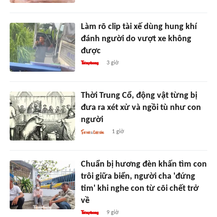
Làm rõ clip tài xế dùng hung khí
đánh người do vượt xe không
được
3 giờ
Thời Trung Cổ, động vật từng bị
đưa ra xét xử và ngồi tù như con
người
1 giờ
Chuẩn bị hương đèn khấn tìm con
trôi giữa biển, người cha 'đứng
tim' khi nghe con từ cõi chết trở
về
9 giờ