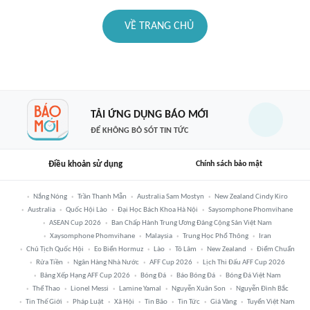
VỀ TRANG CHỦ
TẢI ỨNG DỤNG BÁO MỚI
ĐỂ KHÔNG BỎ SÓT TIN TỨC
Điều khoản sử dụng
Chính sách bảo mật
Nắng Nóng
Trần Thanh Mẫn
Australia Sam Mostyn
New Zealand Cindy Kiro
Australia
Quốc Hội Lào
Đại Học Bách Khoa Hà Nội
Saysomphone Phomvihane
ASEAN Cup 2026
Ban Chấp Hành Trung Ương Đảng Cộng Sản Việt Nam
Xaysomphone Phomvihane
Malaysia
Trung Học Phổ Thông
Iran
Chủ Tịch Quốc Hội
Eo Biển Hormuz
Lào
Tô Lâm
New Zealand
Điểm Chuẩn
Rửa Tiền
Ngân Hàng Nhà Nước
AFF Cup 2026
Lịch Thi Đấu AFF Cup 2026
Bảng Xếp Hạng AFF Cup 2026
Bóng Đá
Báo Bóng Đá
Bóng Đá Việt Nam
Thể Thao
Lionel Messi
Lamine Yamal
Nguyễn Xuân Son
Nguyễn Đình Bắc
Tin Thế Giới
Pháp Luật
Xã Hội
Tin Bão
Tin Tức
Giá Vàng
Tuyển Việt Nam