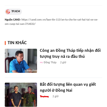
TP.HCM
Nguồn
CAND
:
https://cand.com.vn/ban-tin-113/an-tu-cho-ke-sat-hai-tai-xe-xe-
om-cuop-tai-san-i754632/
TIN KHÁC
Công an Đồng Tháp tiếp nhận đối
tượng truy nã ra đầu thú
Đồng Tháp
2 giờ
Bắt đối tượng liên quan vụ giết
người ở Đồng Nai
2 giờ