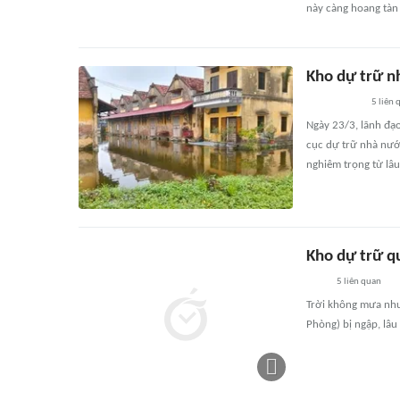
này càng hoang tàn
Kho dự trữ n
5
liên 
Ngày 23/3, lãnh đạ
cục dự trữ nhà nướ
nghiêm trọng từ lâ
Kho dự trữ qu
5
liên quan
Trời không mưa như
Phòng) bị ngập, lâu