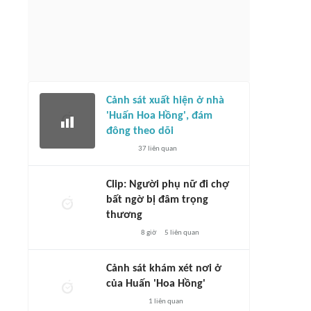
Cảnh sát xuất hiện ở nhà
'Huấn Hoa Hồng', đám
đông theo dõi
37
liên quan
Clip: Người phụ nữ đi chợ
bất ngờ bị đâm trọng
thương
8 giờ
5
liên quan
Cảnh sát khám xét nơi ở
của Huấn 'Hoa Hồng'
1
liên quan