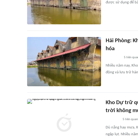
được sử dụng để bả
Hải Phòng: K
hóa
5
liên qua
Nhiều năm nay, Kho
động và lưu trữ hàn
Kho Dự trữ q
trời không 
5
liên quan
Dù nắng hay mưa, K
ngập lụt. Nhiều năm