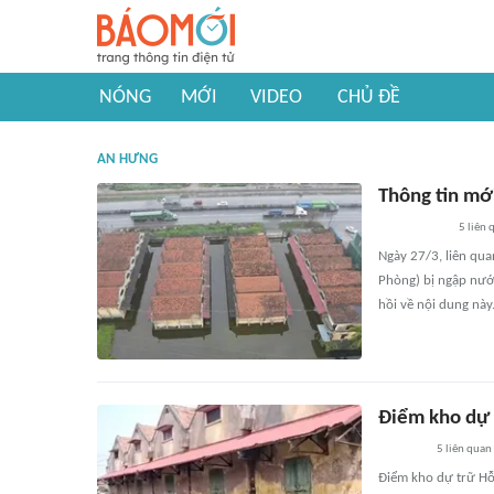
NÓNG
MỚI
VIDEO
CHỦ ĐỀ
AN HƯNG
Thông tin mớ
5
liên 
Ngày 27/3, liên qu
Phòng) bị ngập nướ
hồi về nội dung này
Điểm kho dự 
5
liên quan
Điểm kho dự trữ Hỗ