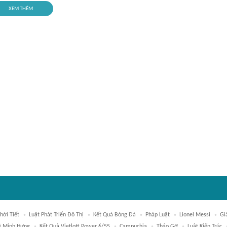
XEM THÊM
hời Tiết
Luật Phát Triển Đô Thị
Kết Quả Bóng Đá
Pháp Luật
Lionel Messi
Gi
ê Minh Hưng
Kết Quả Vietlott Power 6/55
Campuchia
Tháo Gỡ
Luật Kiến Trúc