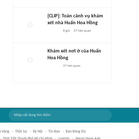
[CLIP]: Toàn cảnh vụ khám
xét nhà Huấn Hoa Hồng
8 giờ
37
liên quan
Khám xét nơi ở của Huấn
Hoa Hồng
37
liên quan
á Vàng
Thời Sự
Xã Hội
Tin Bão
Báo Bóng Đá
Thời Tiết Thành Phố Hồ Chí Minh
Logistic
Ngoại Hạng Anh