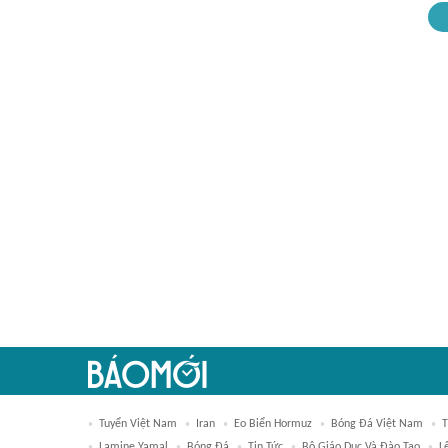
Tuyển Việt Nam
Iran
Eo Biển Hormuz
Bóng Đá Việt Nam
T
Lamine Yamal
Bóng Đá
Tin Tức
Bộ Giáo Dục Và Đào Tạo
L