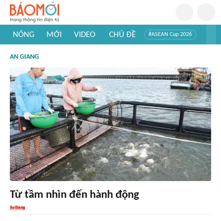
NÓNG
MỚI
VIDEO
CHỦ ĐỀ
#ASEAN Cup 2026
#Trí tuệ nhân tạo
#Mỹ - Iran
#Khám phá Việt Nam
AN GIANG
#Khám phá thế giới
Từ tầm nhìn đến hành động