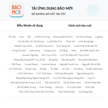
TẢI ỨNG DỤNG BÁO MỚI
ĐỂ KHÔNG BỎ SÓT TIN TỨC
Điều khoản sử dụng
Chính sách bảo mật
Tô Lâm
Iran
Mỹ
Lê Minh Hưng
Đường Vành Đai 5
An Ninh Mạng
Logistic
Dự Án Đầu Tư Xây Dựng
Luật Kiến Trúc
Tháo Gỡ
Liên Bang Nga
ASEAN Cup 2026
Eo Biển Hormuz
Kim Sang-Sik
Luật Phát Triển Đô Thị
Vùng Thủ Đô
Indonesia
Campuchia
Hạ Tầng
Năm
Đại Biểu Quốc Hội
Doanh Nghiệp
AFF Cup 2026
Lịch Thi Đấu AFF Cup 2026
Bảng Xếp Hạng AFF Cup 2026
Bóng Đá
Báo Bóng Đá
Bóng Đá Việt Nam
Thể Thao
Lionel Messi
Lamine Yamal
Nguyễn Xuân Son
Nguyễn Đình Bắc
Tin Thế Giới
Pháp Luật
Xã Hội
Tin Bão
Tin Tức
Giá Vàng
Tuyển Việt Nam
U23 Việt Nam
U17 Việt Nam
Kết Quả Bóng Đá
Ngoại Hạng Anh
Bảng Xếp Hạng Ngoại Hạng Anh
Lịch Thi Đấu Ngoại Hạng Anh
Cúp C1
Kết Quả Vietlott Power 6/55
Kết Quả Xổ Số
Xổ Số Miền Nam
Xổ Số Miền Bắc
Xổ Số Miền Trung
Giao Thông
Thời Sự
Lịch Vạn Niên
Thời Tiết
Thời Tiết Thành Phố Hồ Chí Minh
Thời Tiết Hà Nội
Giá Xăng Dầu