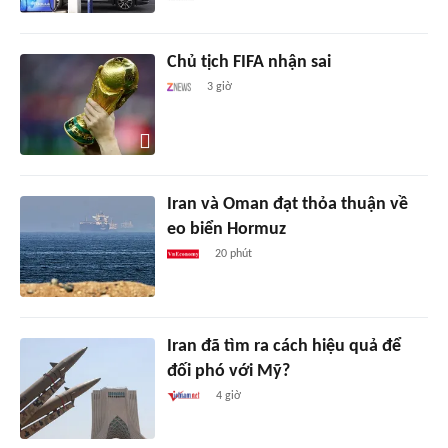
Chủ tịch FIFA nhận sai
3 giờ
Iran và Oman đạt thỏa thuận về
eo biển Hormuz
20 phút
Iran đã tìm ra cách hiệu quả để
đối phó với Mỹ?
4 giờ