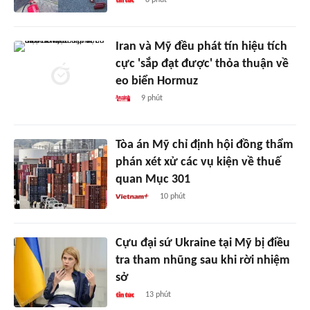
Iran và Mỹ đều phát tín hiệu tích
cực 'sắp đạt được' thỏa thuận về
eo biển Hormuz
9 phút
Tòa án Mỹ chỉ định hội đồng thẩm
phán xét xử các vụ kiện về thuế
quan Mục 301
10 phút
Cựu đại sứ Ukraine tại Mỹ bị điều
tra tham nhũng sau khi rời nhiệm
sở
13 phút