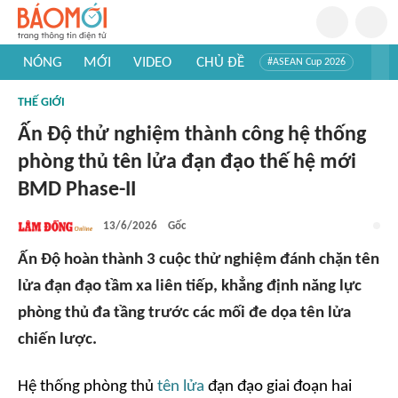
NÓNG
MỚI
VIDEO
CHỦ ĐỀ
#ASEAN Cup 2026
#Trí tuệ nhân tạo
#Mỹ - Iran
#Khám phá Việt Nam
THẾ GIỚI
#Khám phá thế giới
Ấn Độ thử nghiệm thành công hệ thống
phòng thủ tên lửa đạn đạo thế hệ mới
BMD Phase-II
13/6/2026
Gốc
Ấn Độ hoàn thành 3 cuộc thử nghiệm đánh chặn tên
lửa đạn đạo tầm xa liên tiếp, khẳng định năng lực
phòng thủ đa tầng trước các mối đe dọa tên lửa
chiến lược.
Hệ thống phòng thủ
tên lửa
đạn đạo giai đoạn hai