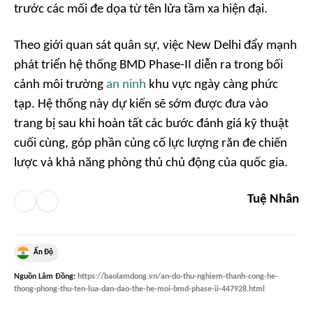
trước các mối đe dọa từ tên lửa tầm xa hiện đại.
Theo giới quan sát quân sự, việc New Delhi đẩy mạnh
phát triển hệ thống BMD Phase-II diễn ra trong bối
cảnh môi trường
an ninh
khu vực ngày càng phức
tạp. Hệ thống này dự kiến sẽ sớm được đưa vào
trang bị sau khi hoàn tất các bước đánh giá kỹ thuật
cuối cùng, góp phần củng cố lực lượng răn đe chiến
lược và khả năng phòng thủ chủ động của quốc gia.
Tuệ Nhân
Ấn Độ
Nguồn
Lâm Đồng
:
https://baolamdong.vn/an-do-thu-nghiem-thanh-cong-he-
thong-phong-thu-ten-lua-dan-dao-the-he-moi-bmd-phase-ii-447928.html