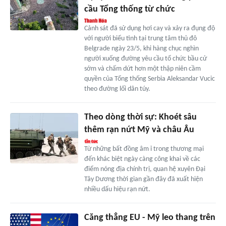
cầu Tổng thống từ chức
Cảnh sát đã sử dụng hơi cay và xảy ra đụng độ
với người biểu tình tại trung tâm thủ đô
Belgrade ngày 23/5, khi hàng chục nghìn
người xuống đường yêu cầu tổ chức bầu cử
sớm và chấm dứt hơn một thập niên cầm
quyền của Tổng thống Serbia Aleksandar Vucic
theo đường lối dân túy.
Theo dòng thời sự: Khoét sâu
thêm rạn nứt Mỹ và châu Âu
Từ những bất đồng âm ỉ trong thương mại
đến khác biệt ngày càng công khai về các
điểm nóng địa chính trị, quan hệ xuyên Đại
Tây Dương thời gian gần đây đã xuất hiện
nhiều dấu hiệu rạn nứt.
Căng thẳng EU - Mỹ leo thang trên