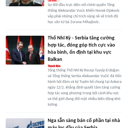
Sự đối đầu trực diện với chính quyền Tổng
thống Aleksandar Vucic khiến Novak Djokovic
vấp phải những chỉ trích nặng nề về trình độ
học vấn từ bà Zorana Mihajlovic.
Thổ Nhĩ Kỳ - Serbia tăng cường
hợp tác, đóng góp tích cực vào
hòa bình, ổn định tại khu vực
Balkan
Tổng thống Thổ Nhĩ Kỳ Recep Tayyip Erdoğan
và Tổng thống Serbia Aleksandar Vučić đã tiến
hành hội đàm và ký Tuyên bố chung tại Ankara
ngày 12/2, khẳng định quyết tâm tăng cường
hợp tác song phương trong bối cảnh khu vực
và thế giới đang đối mặt nhiều biến động khó
lường.
Nga sẵn sàng bán cổ phần tại nhà
máy lọc dầu của Serbia