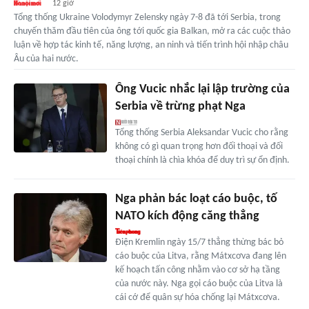
12 giờ
Tổng thống Ukraine Volodymyr Zelensky ngày 7-8 đã tới Serbia, trong
chuyến thăm đầu tiên của ông tới quốc gia Balkan, mở ra các cuộc thảo
luận về hợp tác kinh tế, năng lượng, an ninh và tiến trình hội nhập châu
Âu của hai nước.
Ông Vucic nhắc lại lập trường của
Serbia về trừng phạt Nga
Tổng thống Serbia Aleksandar Vucic cho rằng
không có gì quan trọng hơn đối thoại và đối
thoại chính là chìa khóa để duy trì sự ổn định.
Nga phản bác loạt cáo buộc, tố
NATO kích động căng thẳng
Điện Kremlin ngày 15/7 thẳng thừng bác bỏ
cáo buộc của Litva, rằng Mátxcơva đang lên
kế hoạch tấn công nhằm vào cơ sở hạ tầng
của nước này. Nga gọi cáo buộc của Litva là
cái cớ để quân sự hóa chống lại Mátxcơva.