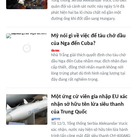
Tổng thống Serbia Aleksandar Vucic cho biết
quân đội và cảnh sát nước này ngày 5/4 đã
phát hiện hai ba lô chứa chất nổ gần một
đường ống khí đốt dẫn sang Hungary.
Mỹ nói gì về việc để tàu chở dầu
của Nga đến Cuba?
Nhà Trắng giải thích quyết định cho tàu chở
dầu Nga đến Cuba nhằm mục đích nhân đạo
cấp thiết, đồng thời nhấn mạnh không nới
lỏng trừng phạt dù tình hình năng lượng tại
đây đang rất nghiêm trọng.
Một ứng cử viên gia nhập EU xác
nhận sở hữu tên lửa siêu thanh
của Trung Quốc
Tối 12/3, Tổng thống Serbia Aleksandar Vucic
xác nhận, nước này hiện sở hữu tên lửa hành
trình tấn công mặt đất siêu thanh CM-400AKG