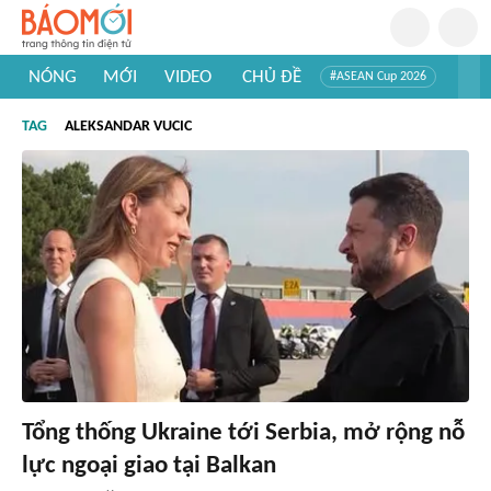
NÓNG
MỚI
VIDEO
CHỦ ĐỀ
#ASEAN Cup 2026
#Trí tuệ nhân tạo
#Mỹ - Iran
#Khám phá Việt Nam
TAG
ALEKSANDAR VUCIC
#Khám phá thế giới
Tổng thống Ukraine tới Serbia, mở rộng nỗ
lực ngoại giao tại Balkan