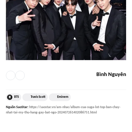
Bình Nguyên
BTS
Travis Scott
Eminem
Nguồn
SaoStar
:
https://saostar.vn/am-nhac/album-cua-suga-lot-top-ban-chay-
nhat-tai-my-thu-hang-gay-bat-ngo-202407261402086751.html