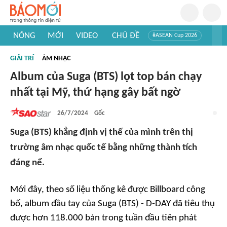
NÓNG
MỚI
VIDEO
CHỦ ĐỀ
#ASEAN Cup 2026
#Trí tuệ nhân tạo
#Mỹ - Iran
#Khám phá Việt Nam
GIẢI TRÍ
ÂM NHẠC
#Khám phá thế giới
Album của Suga (BTS) lọt top bán chạy
nhất tại Mỹ, thứ hạng gây bất ngờ
26/7/2024
Gốc
Suga (BTS) khẳng định vị thế của mình trên thị
trường âm nhạc quốc tế bằng những thành tích
đáng nể.
Mới đây, theo số liệu thống kê được Billboard công
bố, album đầu tay của Suga (BTS) -
D-DAY
đã tiêu thụ
được hơn 118.000 bản trong tuần đầu tiên phát