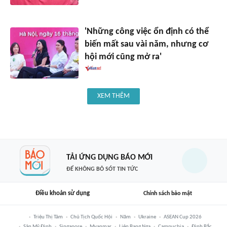
'Những công việc ổn định có thể
biến mất sau vài năm, nhưng cơ
hội mới cũng mở ra'
XEM THÊM
TẢI ỨNG DỤNG BÁO MỚI
ĐỂ KHÔNG BỎ SÓT TIN TỨC
Điều khoản sử dụng
Chính sách bảo mật
Triệu Thị Tâm
Chủ Tịch Quốc Hội
Năm
Ukraine
ASEAN Cup 2026
Sân Mỹ Đình
Singapore
Myanmar
Liên Bang Nga
Campuchia
Đình Bắc