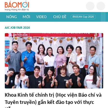
NÓNG
MỚI
VIDEO
CHỦ ĐỀ
#ASEAN Cup 2026
#Trí tuệ nhân tạo
#Mỹ - Iran
#Khám phá Việt Nam
AJC JOB FAIR 2026
#Khám phá thế giới
Khoa Kinh tế chính trị (Học viện Báo chí và
Tuyên truyền) gắn kết đào tạo với thực