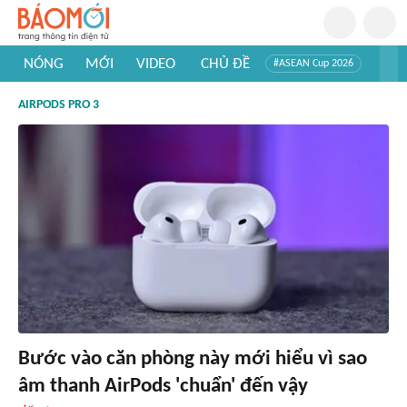
NÓNG
MỚI
VIDEO
CHỦ ĐỀ
#ASEAN Cup 2026
#Trí tuệ nhân tạo
#Mỹ - Iran
#Khám phá Việt Nam
AIRPODS PRO 3
#Khám phá thế giới
Bước vào căn phòng này mới hiểu vì sao
âm thanh AirPods 'chuẩn' đến vậy