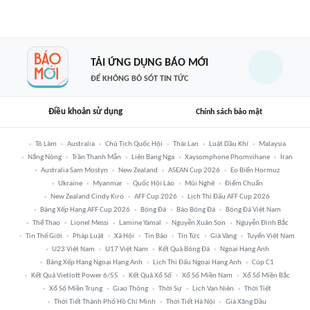
TẢI ỨNG DỤNG BÁO MỚI
ĐỂ KHÔNG BỎ SÓT TIN TỨC
Điều khoản sử dụng
Chính sách bảo mật
Tô Lâm
Australia
Chủ Tịch Quốc Hội
Thái Lan
Luật Dầu Khí
Malaysia
Nắng Nóng
Trần Thanh Mẫn
Liên Bang Nga
Xaysomphone Phomvihane
Iran
Australia Sam Mostyn
New Zealand
ASEAN Cup 2026
Eo Biển Hormuz
Ukraine
Myanmar
Quốc Hội Lào
Mũi Nghê
Điểm Chuẩn
New Zealand Cindy Kiro
AFF Cup 2026
Lịch Thi Đấu AFF Cup 2026
Bảng Xếp Hạng AFF Cup 2026
Bóng Đá
Báo Bóng Đá
Bóng Đá Việt Nam
Thể Thao
Lionel Messi
Lamine Yamal
Nguyễn Xuân Son
Nguyễn Đình Bắc
Tin Thế Giới
Pháp Luật
Xã Hội
Tin Bão
Tin Tức
Giá Vàng
Tuyển Việt Nam
U23 Việt Nam
U17 Việt Nam
Kết Quả Bóng Đá
Ngoại Hạng Anh
Bảng Xếp Hạng Ngoại Hạng Anh
Lịch Thi Đấu Ngoại Hạng Anh
Cúp C1
Kết Quả Vietlott Power 6/55
Kết Quả Xổ Số
Xổ Số Miền Nam
Xổ Số Miền Bắc
Xổ Số Miền Trung
Giao Thông
Thời Sự
Lịch Vạn Niên
Thời Tiết
Thời Tiết Thành Phố Hồ Chí Minh
Thời Tiết Hà Nội
Giá Xăng Dầu