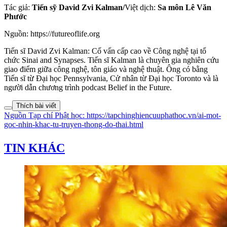
Tác giả:
Tiến sỹ
David Zvi Kalman/
Việt dịch:
Sa môn Lê Văn
Phước
Nguồn: https://futureoflife.org
Tiến sĩ David Zvi Kalman: Cố vấn cấp cao về Công nghệ tại tổ
chức Sinai and Synapses. Tiến sĩ Kalman là chuyên gia nghiên cứu
giao điểm giữa công nghệ, tôn giáo và nghệ thuật. Ông có bằng
Tiến sĩ từ Đại học Pennsylvania, Cử nhân từ Đại học Toronto và là
người dẫn chương trình podcast Belief in the Future.
Thích bài viết
Nguồn
Tạp chí Phật học
:
https://tapchinghiencuuphathoc.vn/ai-mot-
goc-nhin-khac-tu-truyen-thong-do-thai.html
TIN KHÁC