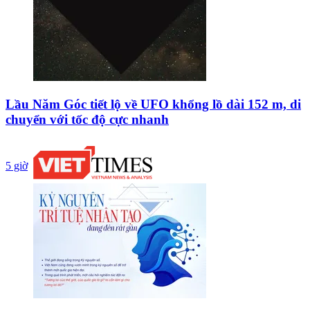
Lầu Năm Góc tiết lộ về UFO khổng lồ dài 152 m, di
chuyển với tốc độ cực nhanh
5 giờ