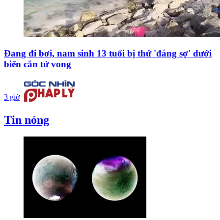
Đang đi bơi, nam sinh 13 tuổi bị thứ 'đáng sợ' dưới
biển cắn tử vong
3 giờ
Tin nóng