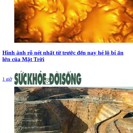
Hình ảnh rõ nét nhất từ trước đến nay hé lộ bí ẩn
lớn của Mặt Trời
1 giờ