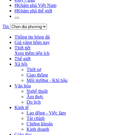
#Khám phá Việt Nam
#Khám phá thế giới
Tin
Thông tin bóng đá
Giá vàng hôm nay
Thời tiết
Xem thêm tiện ích
Thế giới
Xã hội
Thời sự
Giao thông
Môi trường - Khí hậu
Văn hóa
Nghệ thuật
Ẩm thực
Du lịch
Kinh tế
Lao động - Việc làm
Tài chính
Chứng khoán
Kinh doanh
Giáo dục