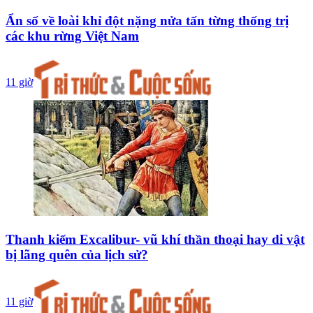
Ẩn số về loài khỉ đột nặng nửa tấn từng thống trị
các khu rừng Việt Nam
11 giờ
Thanh kiếm Excalibur- vũ khí thần thoại hay di vật
bị lãng quên của lịch sử?
11 giờ