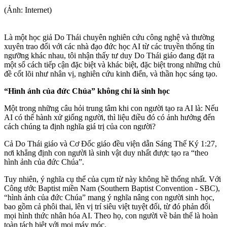
(Ảnh: Internet)
Là một học giả Do Thái chuyên nghiên cứu công nghệ và thường
xuyên trao đổi với các nhà đạo đức học AI từ các truyền thống tín
ngưỡng khác nhau, tôi nhận thấy tư duy Do Thái giáo đang đặt ra
một số cách tiếp cận đặc biệt và khác biệt, đặc biệt trong những chủ
đề cốt lõi như nhân vị, nghiên cứu kinh điển, và thần học sáng tạo.
“Hình ảnh của đức Chúa” không chỉ là sinh học
Một trong những câu hỏi trung tâm khi con người tạo ra AI là: Nếu
AI có thể hành xử giống người, thì liệu điều đó có ảnh hưởng đến
cách chúng ta định nghĩa giá trị của con người?
Cả Do Thái giáo và Cơ Đốc giáo đều viện dẫn Sáng Thế Ký 1:27,
nơi khẳng định con người là sinh vật duy nhất được tạo ra “theo
hình ảnh của đức Chúa”.
Tuy nhiên, ý nghĩa cụ thể của cụm từ này không hề thống nhất. Với
Công ước Baptist miền Nam (Southern Baptist Convention - SBC),
“hình ảnh của đức Chúa” mang ý nghĩa nâng con người sinh học,
bao gồm cả phôi thai, lên vị trí siêu việt tuyệt đối, từ đó phản đối
mọi hình thức nhân hóa AI. Theo họ, con người về bản thể là hoàn
toàn tách biệt với mọi máy móc.