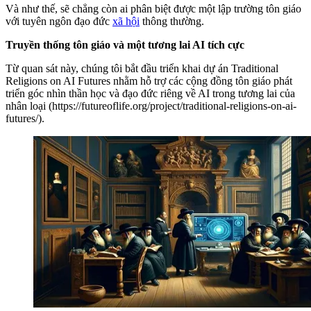
Và như thế, sẽ chẳng còn ai phân biệt được một lập trường tôn giáo
với tuyên ngôn đạo đức
xã hội
thông thường.
Truyền thống tôn giáo và một tương lai AI tích cực
Từ quan sát này, chúng tôi bắt đầu triển khai dự án Traditional
Religions on AI Futures nhằm hỗ trợ các cộng đồng tôn giáo phát
triển góc nhìn thần học và đạo đức riêng về AI trong tương lai của
nhân loại (https://futureoflife.org/project/traditional-religions-on-ai-
futures/).