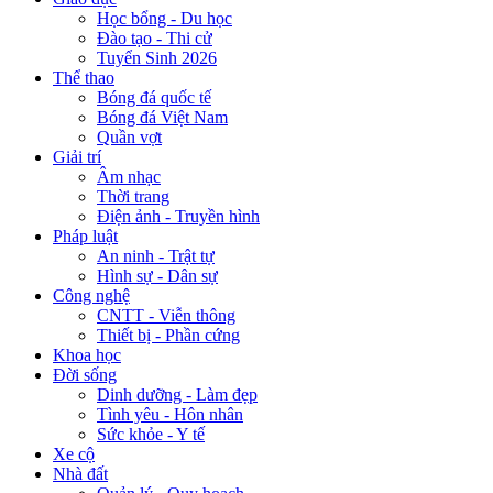
Học bổng - Du học
Đào tạo - Thi cử
Tuyển Sinh 2026
Thể thao
Bóng đá quốc tế
Bóng đá Việt Nam
Quần vợt
Giải trí
Âm nhạc
Thời trang
Điện ảnh - Truyền hình
Pháp luật
An ninh - Trật tự
Hình sự - Dân sự
Công nghệ
CNTT - Viễn thông
Thiết bị - Phần cứng
Khoa học
Đời sống
Dinh dưỡng - Làm đẹp
Tình yêu - Hôn nhân
Sức khỏe - Y tế
Xe cộ
Nhà đất