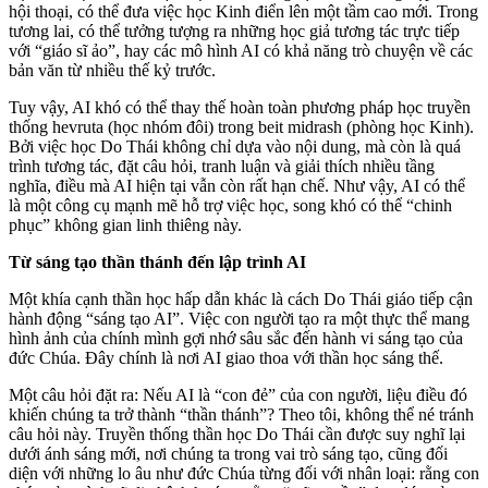
hội thoại, có thể đưa việc học Kinh điển lên một tầm cao mới. Trong
tương lai, có thể tưởng tượng ra những học giả tương tác trực tiếp
với “giáo sĩ ảo”, hay các mô hình AI có khả năng trò chuyện về các
bản văn từ nhiều thế kỷ trước.
Tuy vậy, AI khó có thể thay thế hoàn toàn phương pháp học truyền
thống hevruta (học nhóm đôi) trong beit midrash (phòng học Kinh).
Bởi việc học Do Thái không chỉ dựa vào nội dung, mà còn là quá
trình tương tác, đặt câu hỏi, tranh luận và giải thích nhiều tầng
nghĩa, điều mà AI hiện tại vẫn còn rất hạn chế. Như vậy, AI có thể
là một công cụ mạnh mẽ hỗ trợ việc học, song khó có thể “chinh
phục” không gian linh thiêng này.
Từ sáng tạo thần thánh đến lập trình AI
Một khía cạnh thần học hấp dẫn khác là cách Do Thái giáo tiếp cận
hành động “sáng tạo AI”. Việc con người tạo ra một thực thể mang
hình ảnh của chính mình gợi nhớ sâu sắc đến hành vi sáng tạo của
đức Chúa. Đây chính là nơi AI giao thoa với thần học sáng thế.
Một câu hỏi đặt ra: Nếu AI là “con đẻ” của con người, liệu điều đó
khiến chúng ta trở thành “thần thánh”? Theo tôi, không thể né tránh
câu hỏi này. Truyền thống thần học Do Thái cần được suy nghĩ lại
dưới ánh sáng mới, nơi chúng ta trong vai trò sáng tạo, cũng đối
diện với những lo âu như đức Chúa từng đối với nhân loại: rằng con