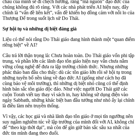
cháu của mình sẽ đi chệch hướng, rằng “mã nguồn” đạo đức của
chúng không đủ rõ ràng. Với các nhà phát triển AI hiện nay, đây
chính là “vấn đề liên kết”, vấn đề khiến họ đồng cảm với nỗi lo của
Thượng Đế trong suốt lịch sử Do Thái.
Sự hội tụ và những dị biệt đáng giá
Liệu có thể nói rằng Do Thái giáo đang hình thành một “quan điểm
riêng biệt” về AI?
Câu trả lời thận trọng là: Chưa hoàn toàn. Do Thái giáo vốn phi tập
trung, và phần lớn các lãnh đạo tôn giáo hiện nay vẫn chưa nắm
vững công nghệ để đưa ra lập trường chính thức. Nhưng những
phác thảo ban đầu cho thấy: dù các tôn giáo lớn rồi sẽ hội tụ trong
những tuyên bố nền tảng về đạo đức AI (giống như cách họ đã
cùng bảo vệ môi trường), thì những dị biệt nhỏ cũng có thể định
hình bản sắc tôn giáo độc đáo. Như việc người Do Thái giữ các
cuộn Torah viết tay thay vì sách in, hay không sử dụng điện vào
ngày Sabbath, những khác biệt ban đầu tưởng như nhỏ ấy lại chính
là điều làm nên truyền thống.
Vì vậy, các học giả và nhà lãnh đạo tôn giáo ở mọi tín ngưỡng nên
suy ngẫm nghiêm túc về lập trường của mình đối với AI, không chỉ
để “theo kịp thời đại”, mà còn để gìn giữ bản sắc sâu xa nhất của
đức tin mình đang theo đuổi.