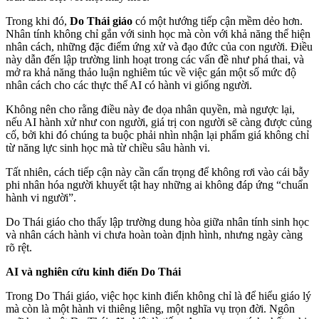
Trong khi đó,
Do Thái giáo
có một hướng tiếp cận mềm dẻo hơn.
Nhân tính không chỉ gắn với sinh học mà còn với khả năng thể hiện
nhân cách, những đặc điểm ứng xử và đạo đức của con người. Điều
này dẫn đến lập trường linh hoạt trong các vấn đề như phá thai, và
mở ra khả năng thảo luận nghiêm túc về việc gán một số mức độ
nhân cách cho các thực thể AI có hành vi giống người.
Không nên cho rằng điều này đe dọa nhân quyền, mà ngược lại,
nếu AI hành xử như con người, giá trị con người sẽ càng được củng
cố, bởi khi đó chúng ta buộc phải nhìn nhận lại phẩm giá không chỉ
từ năng lực sinh học mà từ chiều sâu hành vi.
Tất nhiên, cách tiếp cận này cần cẩn trọng để không rơi vào cái bẫy
phi nhân hóa người khuyết tật hay những ai không đáp ứng “chuẩn
hành vi người”.
Do Thái giáo cho thấy lập trường dung hòa giữa nhân tính sinh học
và nhân cách hành vi chưa hoàn toàn định hình, nhưng ngày càng
rõ rệt.
AI và nghiên cứu kinh điển Do Thái
Trong Do Thái giáo, việc học kinh điển không chỉ là để hiểu giáo lý
mà còn là một hành vi thiêng liêng, một nghĩa vụ trọn đời. Ngôn