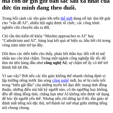
mà còn để gìn giữ bản sắc sâu xa nhất của
đức tin mình đang theo đuổi.
Trong bối cảnh các tôn giáo lớn trên
thế giới
đang nỗ lực tìm lời giải
cho “vấn đề AI”, nhiều hội nghị được tổ chức, các công trình
nghiên cứu chuyên sâu ra đời.
Chỉ cần tìm kiếm từ khóa “Muslim approaches to AI” hay
“Catholicism and AI”, hàng loạt kết quả sẽ hiện ra, hầu hết chỉ trong
vòng năm năm trở lại đây.
Dõi theo các diễn biến cho thấy, phản hồi thần học đối với trí tuệ
nhân tạo còn khá chậm. Trong một ngành công nghiệp lấy tốc độ
làm ưu tiên hàng đầu như
công nghệ AI
, sự chậm trễ ấy có thể trở
thành bất lợi lớn.
Vì sao vậy? Bởi nếu các tôn giáo không thể nhanh chóng định vị
lập trường riêng trước làn sóng
công nghệ
mới, họ sẽ bị cuốn trôi
trong “biển gật đầu” của những tuyên bố đạo đức mang tính đồng
thuận, những điều mà bất kỳ người nào, có tín ngưỡng hay không,
đều dễ dàng đồng tình, chẳng hạn như AI không nên được sử dụng
để bóc lột người yếu thế. Nhưng nếu chỉ dừng lại ở đó, tôn giáo sẽ
đánh mất tiếng nói đặc thù, trở thành kẻ mờ nhạt giữa những tiếng
nói chung chung.