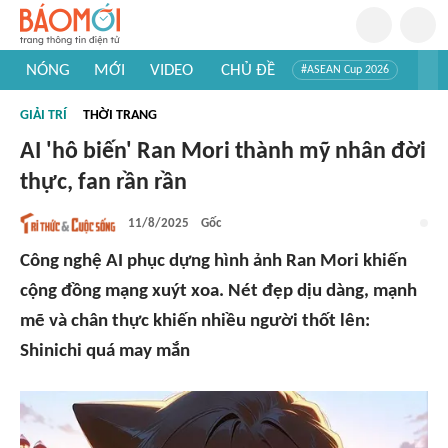
NÓNG
MỚI
VIDEO
CHỦ ĐỀ
#ASEAN Cup 2026
#Trí tuệ nhân tạo
#Mỹ - Iran
#Khám phá Việt Nam
GIẢI TRÍ
THỜI TRANG
#Khám phá thế giới
AI 'hô biến' Ran Mori thành mỹ nhân đời
thực, fan rần rần
11/8/2025
Gốc
Công nghệ AI phục dựng hình ảnh Ran Mori khiến
cộng đồng mạng xuýt xoa. Nét đẹp dịu dàng, mạnh
mẽ và chân thực khiến nhiều người thốt lên:
Shinichi quá may mắn