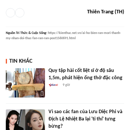
Thiên Trang (TH)
Nguồn
Tri Thức & Cuộc Sống
:
https://kienthuc.net.vn/ai-ho-bien-ran-mori-thanh-
my-nhan-doi-thuc-fan-ran-ran-post1560691.html
TIN KHÁC
Quy tập hài cốt liệt sĩ ở độ sâu
1,5m, phát hiện ống thở đặc công
9 giờ
Vì sao các fan của Lưu Diệc Phi và
Địch Lệ Nhiệt Ba lại 'tỉ thí' tưng
bừng?