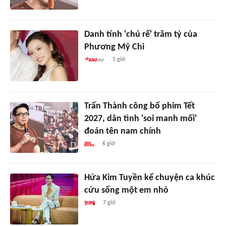
Danh tính 'chú rể' trăm tỷ của
Phương Mỹ Chi
5 giờ
Trấn Thành công bố phim Tết
2027, dân tình 'soi manh mối'
đoán tên nam chính
6 giờ
Hứa Kim Tuyền kể chuyện ca khúc
cứu sống một em nhỏ
7 giờ