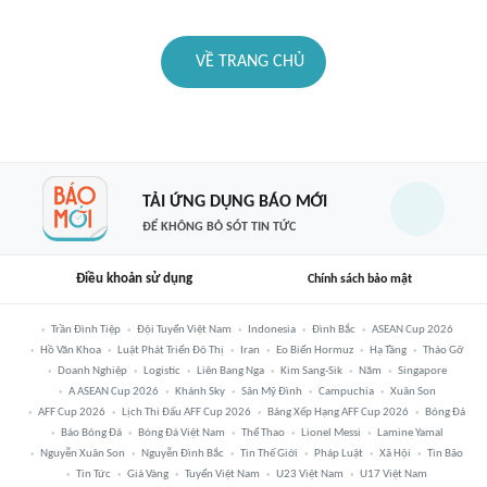
VỀ TRANG CHỦ
TẢI ỨNG DỤNG BÁO MỚI
ĐỂ KHÔNG BỎ SÓT TIN TỨC
Điều khoản sử dụng
Chính sách bảo mật
Trần Đình Tiệp
Đội Tuyển Việt Nam
Indonesia
Đình Bắc
ASEAN Cup 2026
Hồ Văn Khoa
Luật Phát Triển Đô Thị
Iran
Eo Biển Hormuz
Hạ Tầng
Tháo Gỡ
Doanh Nghiệp
Logistic
Liên Bang Nga
Kim Sang-Sik
Năm
Singapore
A ASEAN Cup 2026
Khánh Sky
Sân Mỹ Đình
Campuchia
Xuân Son
AFF Cup 2026
Lịch Thi Đấu AFF Cup 2026
Bảng Xếp Hạng AFF Cup 2026
Bóng Đá
Báo Bóng Đá
Bóng Đá Việt Nam
Thể Thao
Lionel Messi
Lamine Yamal
Nguyễn Xuân Son
Nguyễn Đình Bắc
Tin Thế Giới
Pháp Luật
Xã Hội
Tin Bão
Tin Tức
Giá Vàng
Tuyển Việt Nam
U23 Việt Nam
U17 Việt Nam