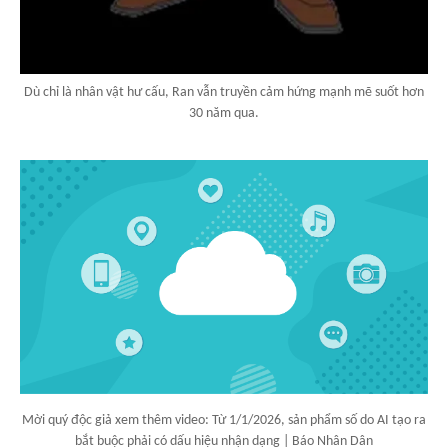
Dù chỉ là nhân vật hư cấu, Ran vẫn truyền cảm hứng mạnh mẽ suốt hơn
30 năm qua.
Mời quý độc giả xem thêm video: Từ 1/1/2026, sản phẩm số do AI tạo ra
bắt buộc phải có dấu hiệu nhận dạng | Báo Nhân Dân