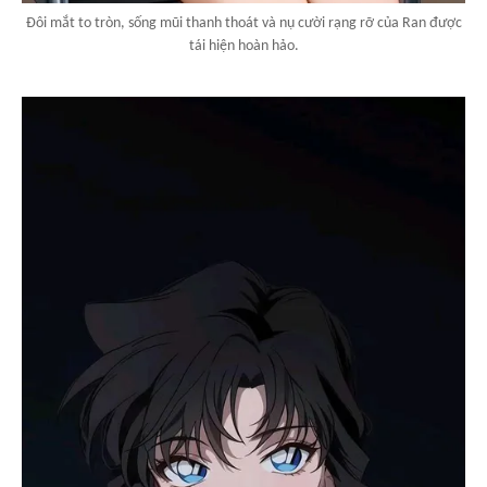
Đôi mắt to tròn, sống mũi thanh thoát và nụ cười rạng rỡ của Ran được
tái hiện hoàn hảo.