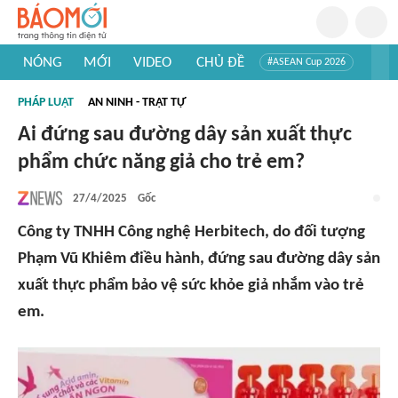
NÓNG
MỚI
VIDEO
CHỦ ĐỀ
#ASEAN Cup 2026
#Trí tuệ nhân tạo
#Mỹ - Iran
#Khám phá Việt Nam
PHÁP LUẬT
AN NINH - TRẬT TỰ
#Khám phá thế giới
Ai đứng sau đường dây sản xuất thực
phẩm chức năng giả cho trẻ em?
27/4/2025
Gốc
Công ty TNHH Công nghệ Herbitech, do đối tượng
Phạm Vũ Khiêm điều hành, đứng sau đường dây sản
xuất thực phẩm bảo vệ sức khỏe giả nhắm vào trẻ
em.