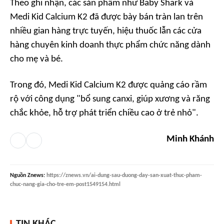
Theo ghi nhận, các sản phẩm như Baby Shark và
Medi Kid Calcium K2 đã được bày bán tràn lan trên
nhiều gian hàng trực tuyến, hiệu thuốc lẫn các cửa
hàng chuyên kinh doanh thực phẩm chức năng dành
cho mẹ và bé.
Trong đó, Medi Kid Calcium K2 được quảng cáo rầm
rộ với công dụng "bổ sung canxi, giúp xương và răng
chắc khỏe, hỗ trợ phát triển chiều cao ở trẻ nhỏ".
Minh Khánh
Nguồn
Znews
:
https://znews.vn/ai-dung-sau-duong-day-san-xuat-thuc-pham-
chuc-nang-gia-cho-tre-em-post1549154.html
TIN KHÁC