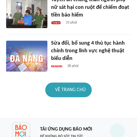
nữ sát hại con ruột để chiếm đoạt
tiền bảo hiểm
33 phút
Sửa đổi, bổ sung 4 thủ tục hành
chính trong lĩnh vực nghệ thuật
biểu diễn
38 phút
VỀ TRANG CHỦ
TẢI ỨNG DỤNG BÁO MỚI
ĐỂ KHÔNG BỎ SÓT TIN TỨC