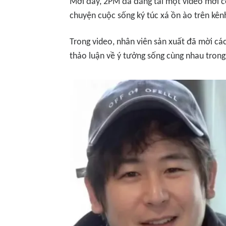
Mới đây, 2PM đã đăng tải một video mới 
chuyện cuộc sống ký túc xá ồn ào
trên kên
Trong video, nhân viên sản xuất đã mời cá
thảo luận về ý tưởng sống cùng nhau trong