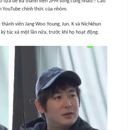
có tựa đề
Ba thành viên 2PM sống cùng nhau!? Câu
h YouTube chính thức của nhóm.
c thành viên Jang Woo Young, Jun. K và Nichkhun
 ký túc xá một lần nữa, trước khi họ hoạt động.