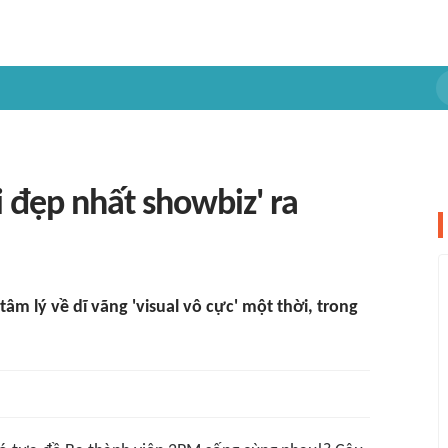
i đẹp nhất showbiz' ra
âm lý về dĩ vãng 'visual vô cực' một thời, trong