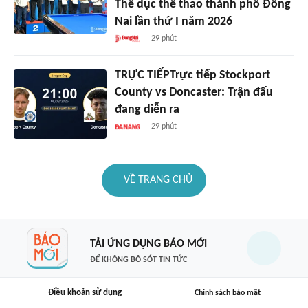
Thể dục thể thao thành phố Đồng
Nai lần thứ I năm 2026
29 phút
TRỰC TIẾPTrực tiếp Stockport
County vs Doncaster: Trận đấu
đang diễn ra
29 phút
VỀ TRANG CHỦ
TẢI ỨNG DỤNG BÁO MỚI
ĐỂ KHÔNG BỎ SÓT TIN TỨC
Điều khoản sử dụng
Chính sách bảo mật