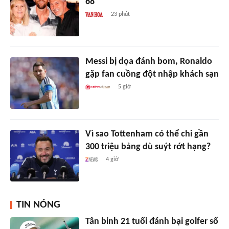
68
23 phút
Messi bị dọa đánh bom, Ronaldo
gặp fan cuồng đột nhập khách sạn
5 giờ
Vì sao Tottenham có thể chi gần
300 triệu bảng dù suýt rớt hạng?
4 giờ
TIN NÓNG
Tân binh 21 tuổi đánh bại golfer số