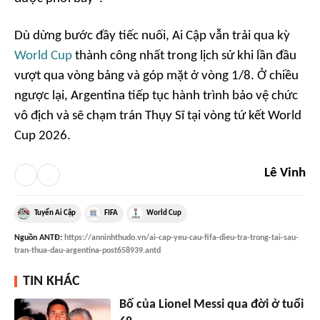
Dù dừng bước đầy tiếc nuối, Ai Cập vẫn trải qua kỳ
World Cup
thành công nhất trong lịch sử khi lần đầu
vượt qua vòng bảng và góp mặt ở vòng 1/8. Ở chiều
ngược lại, Argentina tiếp tục hành trình bảo vệ chức
vô địch và sẽ chạm trán Thụy Sĩ tại vòng tứ kết World
Cup 2026.
Lê Vinh
Tuyển Ai Cập
FIFA
World Cup
Nguồn
ANTĐ
:
https://anninhthudo.vn/ai-cap-yeu-cau-fifa-dieu-tra-trong-tai-sau-
tran-thua-dau-argentina-post658939.antd
TIN KHÁC
Bố của Lionel Messi qua đời ở tuổi