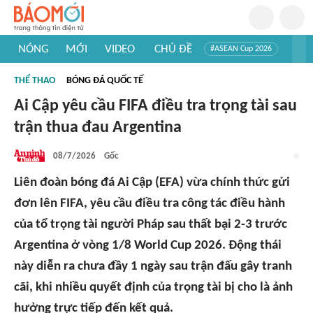
NÓNG
MỚI
VIDEO
CHỦ ĐỀ
#ASEAN Cup 2026
#Trí tuệ nhân tạo
#Mỹ - Iran
#Khám phá Việt Nam
THỂ THAO
BÓNG ĐÁ QUỐC TẾ
#Khám phá thế giới
Ai Cập yêu cầu FIFA điều tra trọng tài sau
trận thua đau Argentina
08/7/2026
Gốc
Liên đoàn bóng đá Ai Cập (EFA) vừa chính thức gửi
đơn lên FIFA, yêu cầu điều tra công tác điều hành
của tổ trọng tài người Pháp sau thất bại 2-3 trước
Argentina ở vòng 1/8 World Cup 2026. Động thái
này diễn ra chưa đầy 1 ngày sau trận đấu gây tranh
cãi, khi nhiều quyết định của trọng tài bị cho là ảnh
hưởng trực tiếp đến kết quả.