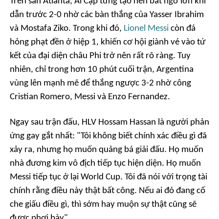
Trên sân Atlanta, Ai Cập từng tạo nên bất ngờ lớn khi
dẫn trước 2-0 nhờ các bàn thắng của Yasser Ibrahim
và Mostafa Ziko. Trong khi đó,
Lionel Messi
còn đá
hỏng phạt đền ở hiệp 1, khiến cơ hội giành vé vào tứ
kết của đại diện châu Phi trở nên rất rõ ràng. Tuy
nhiên, chỉ trong hơn 10 phút cuối trận, Argentina
vùng lên mạnh mẽ để thắng ngược 3-2 nhờ công
Cristian Romero, Messi và Enzo Fernandez.
Ngay sau trận đấu, HLV Hossam Hassan là người phản
ứng gay gắt nhất: "Tôi không biết chính xác điều gì đã
xảy ra, nhưng họ muốn quảng bá giải đấu. Họ muốn
nhà đương kim vô địch tiếp tục hiện diện. Họ muốn
Messi tiếp tục ở lại World Cup. Tôi đã nói với trọng tài
chính rằng điều này thật bất công. Nếu ai đó đang cố
che giấu điều gì, thì sớm hay muộn sự thật cũng sẽ
được phơi bày".