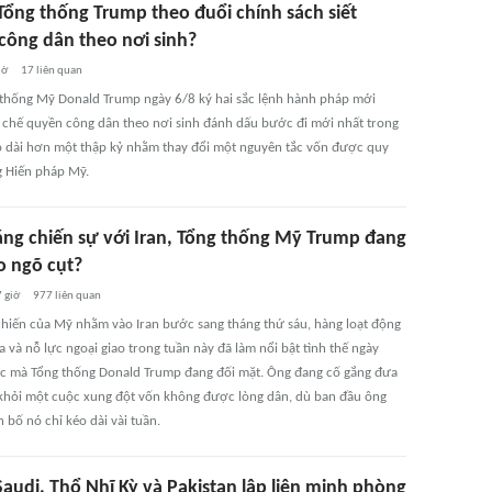
 Tổng thống Trump theo đuổi chính sách siết
công dân theo nơi sinh?
iờ
17
liên quan
 thống Mỹ Donald Trump ngày 6/8 ký hai sắc lệnh hành pháp mới
chế quyền công dân theo nơi sinh đánh dấu bước đi mới nhất trong
o dài hơn một thập kỷ nhằm thay đổi một nguyên tắc vốn được quy
g Hiến pháp Mỹ.
áng chiến sự với Iran, Tổng thống Mỹ Trump đang
o ngõ cụt?
 giờ
977
liên quan
chiến của Mỹ nhằm vào Iran bước sang tháng thứ sáu, hàng loạt động
a và nỗ lực ngoại giao trong tuần này đã làm nổi bật tình thế ngày
ắc mà Tổng thống Donald Trump đang đối mặt. Ông đang cố gắng đưa
khỏi một cuộc xung đột vốn không được lòng dân, dù ban đầu ông
 bố nó chỉ kéo dài vài tuần.
audi, Thổ Nhĩ Kỳ và Pakistan lập liên minh phòng