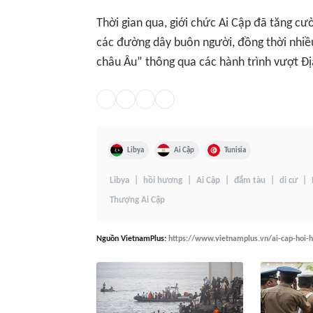
Thời gian qua, giới chức Ai Cập đã tăng cư
các đường dây buôn người, đồng thời nhiề
châu Âu” thông qua các hành trình vượt Đị
Libya
Ai Cập
Tunisia
Libya
hồi hương
Ai Cập
đắm tàu
di cư
Thượng Ai Cập
Nguồn
VietnamPlus
:
https://www.vietnamplus.vn/ai-cap-hoi-