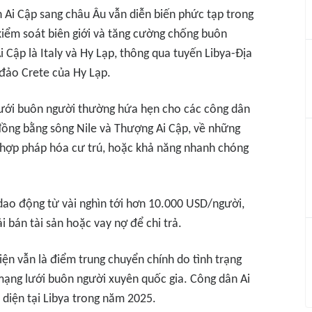
n Ai Cập sang châu Âu vẫn diễn biến phức tạp trong
kiểm soát biên giới và tăng cường chống buôn
 Cập là Italy và Hy Lạp, thông qua tuyến Libya-Địa
 đảo Crete của Hy Lạp.
lưới buôn người thường hứa hẹn cho các công dân
đồng bằng sông Nile và Thượng Ai Cập, về những
i hợp pháp hóa cư trú, hoặc khả năng nhanh chóng
dao động từ vài nghìn tới hơn 10.000 USD/người,
i bán tài sản hoặc vay nợ để chi trả.
iện vẫn là điểm trung chuyển chính do tình trạng
 mạng lưới buôn người xuyên quốc gia. Công dân Ai
diện tại Libya trong năm 2025.