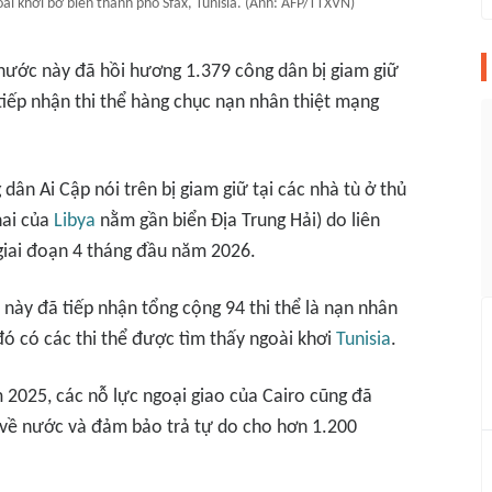
ài khơi bờ biển thành phố Sfax, Tunisia. (Ảnh: AFP/TTXVN)
 nước này đã hồi hương 1.379 công dân bị giam giữ
 tiếp nhận thi thể hàng chục nạn nhân thiệt mạng
dân Ai Cập nói trên bị giam giữ tại các nhà tù ở thủ
hai của
Libya
nằm gần biển Địa Trung Hải) do liên
giai đoạn 4 tháng đầu năm 2026.
 này đã tiếp nhận tổng cộng 94 thi thể là nạn nhân
đó có các thi thể được tìm thấy ngoài khơi
Tunisia
.
 2025, các nỗ lực ngoại giao của Cairo cũng đã
 về nước và đảm bảo trả tự do cho hơn 1.200