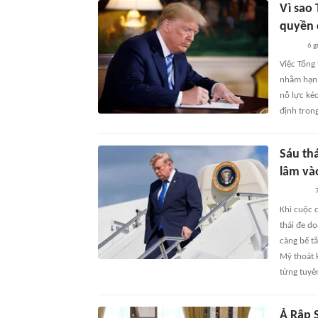
Vì sao
quyền 
6 g
Việc Tổng
nhằm hạn 
nỗ lực ké
định tron
Sáu th
lâm và
7
Khi cuộc 
thái đe dọ
càng bế t
Mỹ thoát 
từng tuyên
Ả Rập S