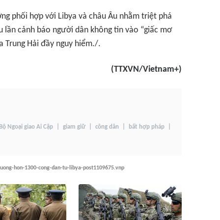
ờng phối hợp với Libya và châu Âu nhằm triệt phá
u lần cảnh báo người dân không tin vào “giấc mơ
a Trung Hải đầy nguy hiểm./.
(TTXVN/Vietnam+)
Bộ Ngoại giao Ai Cập
giam giữ
công dân
bất hợp pháp
huong-hon-1300-cong-dan-tu-libya-post1109675.vnp