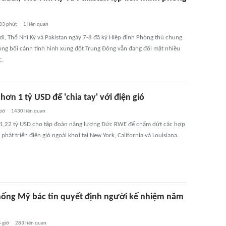
33 phút
1
liên quan
di, Thổ Nhĩ Kỳ và Pakistan ngày 7-8 đã ký Hiệp định Phòng thủ chung
ong bối cảnh tình hình xung đột Trung Đông vẫn đang đối mặt nhiều
c.
hơn 1 tỷ USD để 'chia tay' với điện gió
giờ
1430
liên quan
 1,22 tỷ USD cho tập đoàn năng lượng Đức RWE để chấm dứt các hợp
phát triển điện gió ngoài khơi tại New York, California và Louisiana.
hống Mỹ bác tin quyết định người kế nhiệm năm
5 giờ
283
liên quan