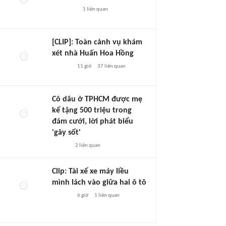
1
liên quan
[CLIP]: Toàn cảnh vụ khám
xét nhà Huấn Hoa Hồng
11 giờ
37
liên quan
Cô dâu ở TPHCM được mẹ
kế tặng 500 triệu trong
đám cưới, lời phát biểu
'gây sốt'
2
liên quan
Clip: Tài xế xe máy liều
mình lách vào giữa hai ô tô
6 giờ
1
liên quan