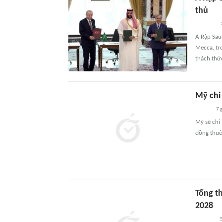
thủ
Ả Rập Sau
Mecca, tr
thách thứ
Mỹ chi 
7 
Mỹ sẽ chi
đồng thuê 
Tổng t
2028