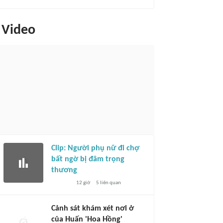
Video
Clip: Người phụ nữ đi chợ
bất ngờ bị đâm trọng
thương
12 giờ
5
liên quan
Cảnh sát khám xét nơi ở
của Huấn 'Hoa Hồng'