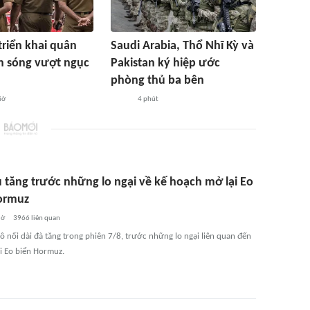
triển khai quân
Saudi Arabia, Thổ Nhĩ Kỳ và
àn sóng vượt ngục
Pakistan ký hiệp ước
phòng thủ ba bên
iờ
4 phút
u tăng trước những lo ngại về kế hoạch mở lại Eo
ormuz
iờ
3966
liên quan
ô nối dài đà tăng trong phiên 7/8, trước những lo ngại liên quan đến
ại Eo biển Hormuz.