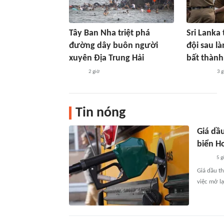
Tây Ban Nha triệt phá
Sri Lanka 
đường dây buôn người
đội sau l
xuyên Địa Trung Hải
bất thành
2 giờ
3 g
Tin nóng
Giá dầ
biển H
5 g
Giá dầu th
việc mở l