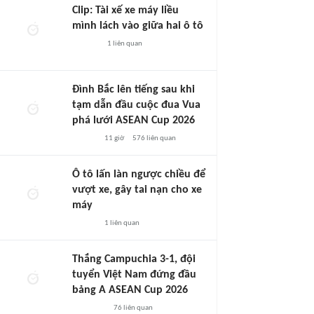
Clip: Tài xế xe máy liều
mình lách vào giữa hai ô tô
1
liên quan
Đình Bắc lên tiếng sau khi
tạm dẫn đầu cuộc đua Vua
phá lưới ASEAN Cup 2026
11 giờ
576
liên quan
Ô tô lấn làn ngược chiều để
vượt xe, gây tai nạn cho xe
máy
1
liên quan
Thắng Campuchia 3-1, đội
tuyển Việt Nam đứng đầu
bảng A ASEAN Cup 2026
76
liên quan