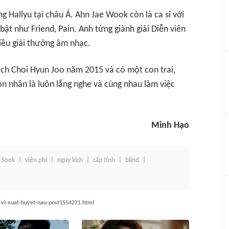
 Hallyu tại châu Á. Ahn Jae Wook còn là ca sĩ với
i bật như
Friend, Pain
. Anh từng giành giải Diễn viên
iều giải thưởng âm nhạc.
ịch Choi Hyun Joo năm 2015 và có một con trai,
hôn nhân là luôn lắng nghe và cùng nhau làm việc
Minh Hạo
 Sook
viện phí
nguy kịch
cấp tính
blind
-vi-xuat-huyet-nao-post1554271.html