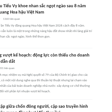
u Tiểu Vy khoe nhan sắc ngọt ngào sau 8 năm
uang Hoa hậu Việt Nam
ờ
1360
liên quan
rần Tiểu Vy đăng quang Hoa hậu Việt Nam 2026 cách đây 8 năm.
 vẫn luôn là một trong những nàng hậu đắt show nhất nhì làng giải trí
nhan sắc ngọt ngào, hình thể thon gọn.
 vượt kế hoạch: động lực còn thiếu cho doanh
 dẫn dắt
201
liên quan
h mục nhiệm vụ mà Nghị quyết số 79 của Bộ Chính trị giao cho các
, có một nội dung nghe qua thì thuần kỹ thuật nhưng lại chạm vào
nhất của bài toán doanh nghiệp nhà nước: xây dựng cơ chế thưởng
 đối với phần lợi nhuận vượt kế hoạch.
 gặp giữa chốn đông người, cặp sao truyền hình