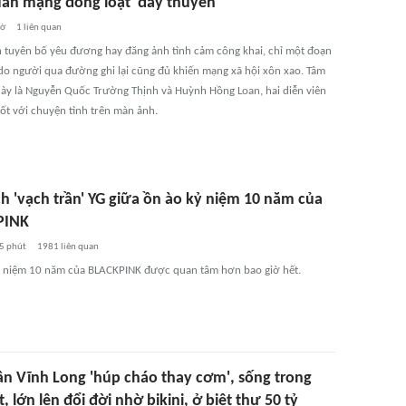
dân mạng đồng loạt 'đẩy thuyền'
iờ
1
liên quan
 tuyên bố yêu đương hay đăng ảnh tình cảm công khai, chỉ một đoạn
 do người qua đường ghi lại cũng đủ khiến mạng xã hội xôn xao. Tâm
này là Nguyễn Quốc Trường Thịnh và Huỳnh Hồng Loan, hai diễn viên
sốt với chuyện tình trên màn ảnh.
 'vạch trần' YG giữa ồn ào kỷ niệm 10 năm của
PINK
5 phút
1981
liên quan
 kỷ niệm 10 năm của BLACKPINK được quan tâm hơn bao giờ hết.
n Vĩnh Long 'húp cháo thay cơm', sống trong
, lớn lên đổi đời nhờ bikini, ở biệt thư 50 tỷ