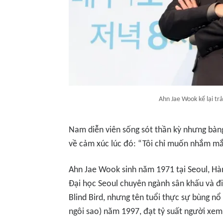
Ahn Jae Wook kể lại tr
Nam diễn viên sống sót thần kỳ nhưng bàng 
về cảm xúc lúc đó: “Tôi chỉ muốn nhắm mắt
Ahn Jae Wook sinh năm 1971 tại Seoul, Hàn Q
Đại học Seoul chuyên ngành sân khấu và đ
Blind Bird
, nhưng tên tuổi thực sự bùng n
ngôi sao)
năm 1997, đạt tỷ suất người xem