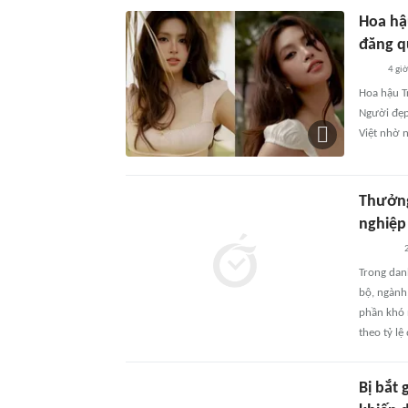
Hoa hậ
đăng q
4 gi
Hoa hậu T
Người đẹp
Việt nhờ 
Thưởng
nghiệp
Trong dan
bộ, ngành
phần khó 
theo tỷ lệ
Bị bắt