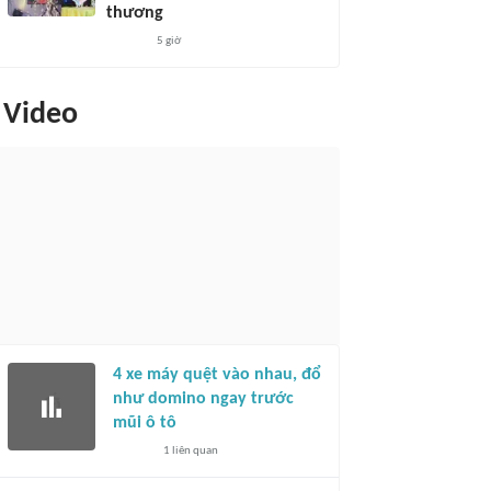
thương
5 giờ
Video
4 xe máy quệt vào nhau, đổ
như domino ngay trước
mũi ô tô
1
liên quan