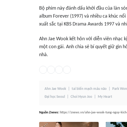
Bộ phim này đánh dấu khởi đầu của làn sóng
album
Forever
(1997) và nhiều ca khúc nổ
xuất sắc tại KBS Drama Awards 1997 và nh
Ahn Jae Wook kết hôn với diễn viên nhạc k
một con gái. Anh chia sẻ bí quyết giữ gìn 
nhà.
Ahn Jae Wook
tai biến mạch máu não
Park Won
Đại học Seoul
Choi Hyun Joo
My Heart
Nguồn
Znews
:
https://znews.vn/ahn-jae-wook-tung-nguy-kich