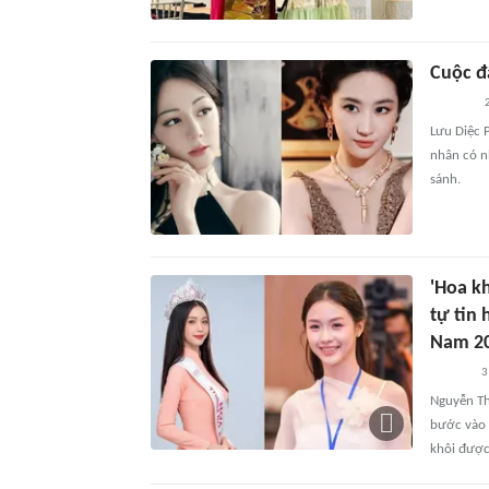
Cuộc đ
2
Lưu Diệc P
nhân có n
sánh.
'Hoa k
tự tin
Nam 20
3
Nguyễn Th
bước vào 
khôi được