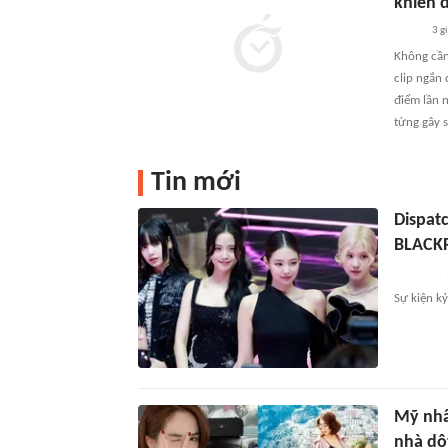
khiến 
3 g
Không cần
clip ngắn
điểm lần 
từng gây 
Tin mới
Dispatch
BLACK
Sự kiện
Mỹ nhâ
nhà dột