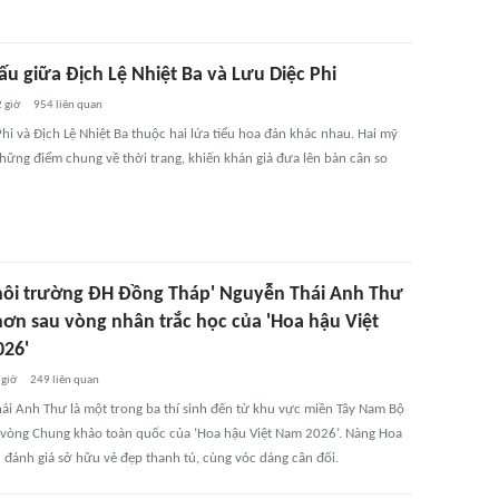
ấu giữa Địch Lệ Nhiệt Ba và Lưu Diệc Phi
 giờ
954
liên quan
hi và Địch Lệ Nhiệt Ba thuộc hai lứa tiểu hoa đán khác nhau. Hai mỹ
hững điểm chung về thời trang, khiến khán giả đưa lên bàn cân so
hôi trường ĐH Đồng Tháp' Nguyễn Thái Anh Thư
 hơn sau vòng nhân trắc học của 'Hoa hậu Việt
26'
 giờ
249
liên quan
ái Anh Thư là một trong ba thí sinh đến từ khu vực miền Tây Nam Bộ
vòng Chung khảo toàn quốc của ‘Hoa hậu Việt Nam 2026’. Nàng Hoa
 đánh giá sở hữu vẻ đẹp thanh tú, cùng vóc dáng cân đối.