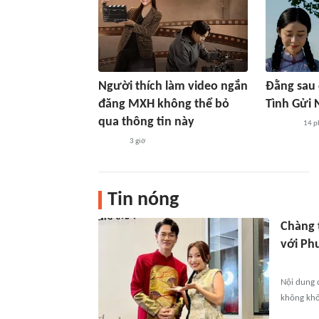
Người thích làm video ngắn
Đằng sau 
đăng MXH không thể bỏ
Tình Gửi 
qua thông tin này
14 p
3 giờ
Tin nóng
Chàng t
với Ph
Nội dung c
không khỏi