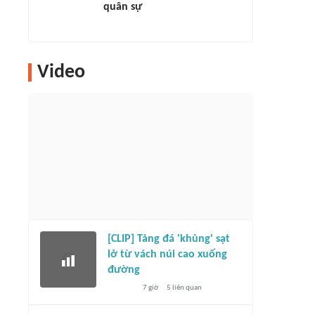
quân sự
Video
[CLIP] Tảng đá 'khủng' sạt
lở từ vách núi cao xuống
đường
7 giờ
5
liên quan