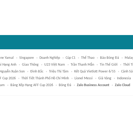
ne Yamal
Singapore
Doanh Nghiệp
Cúp C1
Thể Thao
Báo Bóng Đá
Malay
i Hạng Anh
Giao Thông
U23 Việt Nam
Trần Thanh Mẫn
Tin Thế Giới
Thời T
Nguyễn Xuân Son
Đình Bắc
Triệu Thị Tâm
Kết Quả Vietlott Power 6/55
Cảnh Sá
FF Cup 2026
Thời Tiết Thành Phố Hồ Chí Minh
Lionel Messi
Giá Vàng
Indonesia
Nam
Bảng Xếp Hạng AFF Cup 2026
Bóng Đá
Zalo Business Account
Zalo Cloud