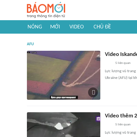
NÓNG
MỚI
VIDEO
CHỦ ĐỀ
AFU
Video Iskand
5
liên quan
Lực lượng vũ trang
Ukraine (AFU) tại k
Video thêm 2
5
liên quan
Lực lượng vũ trang