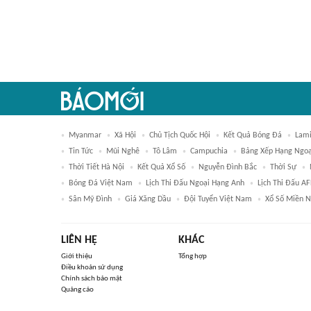
Myanmar
Xã Hội
Chủ Tịch Quốc Hội
Kết Quả Bóng Đá
Lami
Tin Tức
Mũi Nghê
Tô Lâm
Campuchia
Bảng Xếp Hạng Ngoạ
Thời Tiết Hà Nội
Kết Quả Xổ Số
Nguyễn Đình Bắc
Thời Sự
Bóng Đá Việt Nam
Lịch Thi Đấu Ngoại Hạng Anh
Lịch Thi Đấu A
Sân Mỹ Đình
Giá Xăng Dầu
Đội Tuyển Việt Nam
Xổ Số Miền 
LIÊN HỆ
KHÁC
Giới thiệu
Tổng hợp
Điều khoản sử dụng
Chính sách bảo mật
Quảng cáo