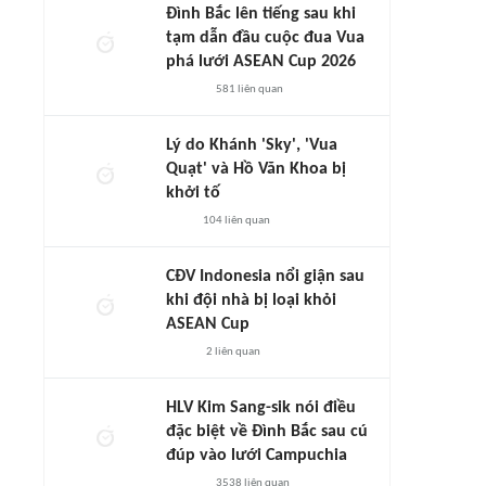
Đình Bắc lên tiếng sau khi
tạm dẫn đầu cuộc đua Vua
phá lưới ASEAN Cup 2026
581
liên quan
Lý do Khánh 'Sky', 'Vua
Quạt' và Hồ Văn Khoa bị
khởi tố
104
liên quan
CĐV Indonesia nổi giận sau
khi đội nhà bị loại khỏi
ASEAN Cup
2
liên quan
HLV Kim Sang-sik nói điều
đặc biệt về Đình Bắc sau cú
đúp vào lưới Campuchia
3538
liên quan