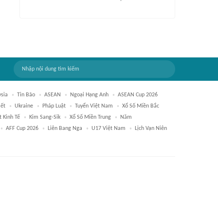
sia
Tin Bão
ASEAN
Ngoại Hạng Anh
ASEAN Cup 2026
iết
Ukraine
Pháp Luật
Tuyển Việt Nam
Xổ Số Miền Bắc
t Kinh Tế
Kim Sang-Sik
Xổ Số Miền Trung
Năm
AFF Cup 2026
Liên Bang Nga
U17 Việt Nam
Lịch Vạn Niên