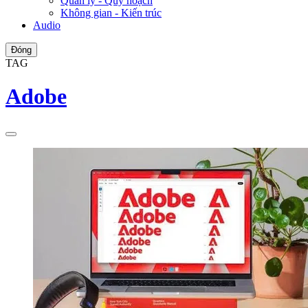
Quản lý - Quy hoạch
Không gian - Kiến trúc
Audio
Đóng
TAG
Adobe