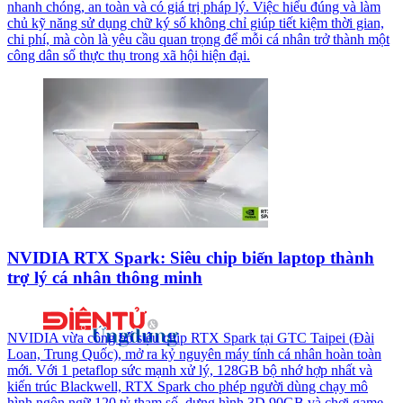
nhanh chóng, an toàn và có giá trị pháp lý. Việc hiểu đúng và làm
chủ kỹ năng sử dụng chữ ký số không chỉ giúp tiết kiệm thời gian,
chi phí, mà còn là yêu cầu quan trọng để mỗi cá nhân trở thành một
công dân số thực thụ trong xã hội hiện đại.
NVIDIA RTX Spark: Siêu chip biến laptop thành
trợ lý cá nhân thông minh
NVIDIA vừa công bố siêu chip RTX Spark tại GTC Taipei (Đài
Loan, Trung Quốc), mở ra kỷ nguyên máy tính cá nhân hoàn toàn
mới. Với 1 petaflop sức mạnh xử lý, 128GB bộ nhớ hợp nhất và
kiến trúc Blackwell, RTX Spark cho phép người dùng chạy mô
hình ngôn ngữ 120 tỷ tham số, dựng hình 3D 90GB và chơi game