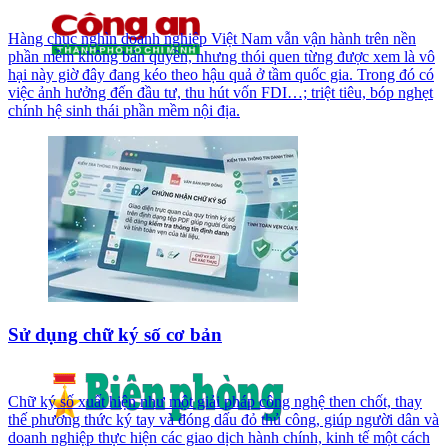
Hàng chục nghìn doanh nghiệp Việt Nam vẫn vận hành trên nền
phần mềm không bản quyền, nhưng thói quen từng được xem là vô
hại này giờ đây đang kéo theo hậu quả ở tầm quốc gia. Trong đó có
việc ảnh hưởng đến đầu tư, thu hút vốn FDI…; triệt tiêu, bóp nghẹt
chính hệ sinh thái phần mềm nội địa.
Sử dụng chữ ký số cơ bản
Chữ ký số xuất hiện như một giải pháp công nghệ then chốt, thay
thế phương thức ký tay và đóng dấu đỏ thủ công, giúp người dân và
doanh nghiệp thực hiện các giao dịch hành chính, kinh tế một cách