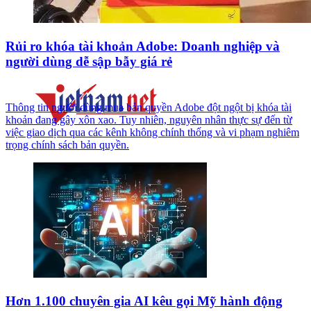
Rủi ro khóa tài khoản Adobe: Doanh nghiệp và
người dùng dễ sập bẫy giá rẻ
Thông tin người dùng mua bản quyền Adobe đột ngột bị khóa tài
khoản đang gây xôn xao. Tuy nhiên, nguyên nhân thực sự đến từ
việc giao dịch qua các kênh không chính thống và vi phạm nghiêm
trọng chính sách bản quyền.
Hơn 1.100 chuyên gia AI kêu gọi Mỹ hành động