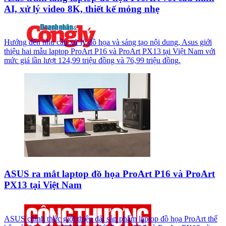
AI, xử lý video 8K, thiết kế mỏng nhẹ
Hướng đến nhu cầu xử lý đồ họa và sáng tạo nội dung, Asus giới
thiệu hai mẫu laptop ProArt P16 và ProArt PX13 tại Việt Nam với
mức giá lần lượt 124,99 triệu đồng và 76,99 triệu đồng.
ASUS ra mắt laptop đồ họa ProArt P16 và ProArt
PX13 tại Việt Nam
ASUS chính thức giới thiệu dải sản phẩm laptop đồ họa ProArt thế