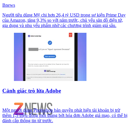
Bnews
Người tiêu dùng Mỹ chi hơn 26,4 tỷ USD trong sự kiện Prime Day
của Amazon, tăng 9,3% so với năm trước, chủ yếu săn đồ điện tử,
gia dụng và nhu yếu phẩm nhờ các chương trình giảm giá sâu.
Cảnh giác trò lừa Adobe
Một người dùng Photoshop bản quyền phát hiện tài khoản bị trừ
thêm 1,5 triệu đồng mỗi tháng bởi hóa đơn Adobe giả mạo, có thể bị
đánh cắp thông tin từ trước.