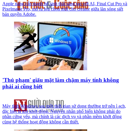
Apple nâng cấp mạnh hệ sinh thái sáng tạo với AI, Final Cut Pro và
Pixelmator Pro, mở ra lựa chọn mới cho creator giữa làn sóng siết
bản quyền Adobe.
'Thủ phạm' giấu mặt làm chậm máy tính không
phải ai cũng biết
Máy tính Windows sau một thời gian sử dụng thường trở nên ì ạch,
đặc biệt là khi khởi động. Nguyên nhân phổ biến không phải do
phần cứng yếu, mà chính là các dịch vụ và phần mềm khởi động
cùng hệ thống hoạt động không cần thiết.