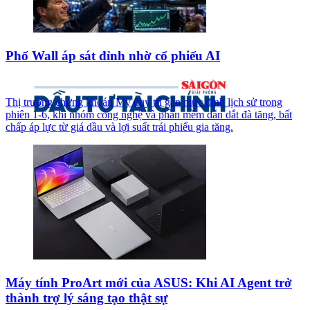
Phố Wall áp sát đỉnh nhờ cổ phiếu AI
Thị trường chứng khoán Mỹ duy trì gần mức đỉnh lịch sử trong
phiên 1-6, khi nhóm công nghệ và phần mềm dẫn dắt đà tăng, bất
chấp áp lực từ giá dầu và lợi suất trái phiếu gia tăng.
Máy tính ProArt mới của ASUS: Khi AI Agent trở
thành trợ lý sáng tạo thật sự