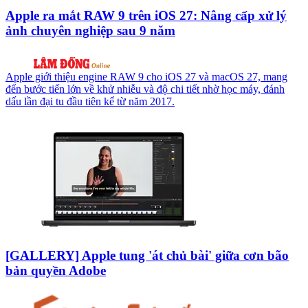
Apple ra mắt RAW 9 trên iOS 27: Nâng cấp xử lý
ảnh chuyên nghiệp sau 9 năm
Apple giới thiệu engine RAW 9 cho iOS 27 và macOS 27, mang
đến bước tiến lớn về khử nhiễu và độ chi tiết nhờ học máy, đánh
dấu lần đại tu đầu tiên kể từ năm 2017.
[GALLERY] Apple tung 'át chủ bài' giữa cơn bão
bản quyền Adobe