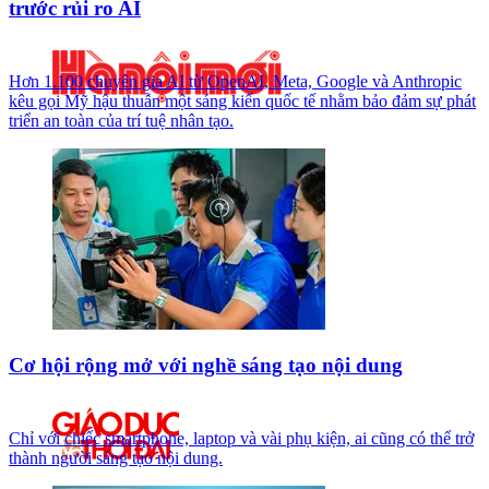
trước rủi ro AI
Hơn 1.100 chuyên gia AI từ OpenAI, Meta, Google và Anthropic
kêu gọi Mỹ hậu thuẫn một sáng kiến quốc tế nhằm bảo đảm sự phát
triển an toàn của trí tuệ nhân tạo.
Cơ hội rộng mở với nghề sáng tạo nội dung
Chỉ với chiếc smartphone, laptop và vài phụ kiện, ai cũng có thể trở
thành người sáng tạo nội dung.