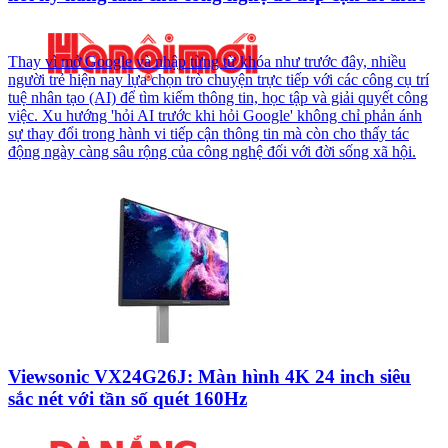
Thay vì mở Google và nhập từng từ khóa như trước đây, nhiều
người trẻ hiện nay lựa chọn trò chuyện trực tiếp với các công cụ trí
tuệ nhân tạo (AI) để tìm kiếm thông tin, học tập và giải quyết công
việc. Xu hướng 'hỏi AI trước khi hỏi Google' không chỉ phản ánh
sự thay đổi trong hành vi tiếp cận thông tin mà còn cho thấy tác
động ngày càng sâu rộng của công nghệ đối với đời sống xã hội.
Viewsonic VX24G26J: Màn hình 4K 24 inch siêu
sắc nét với tần số quét 160Hz