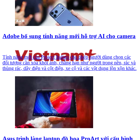
Adobe bổ sung tính năng mới hỗ trợ AI cho camera
Tính năng mới của Project Indigo cho phép người dùng chọn các
đối tượng cần xóa khỏi ảnh, chẳng hạn như người trong nền, rác và
thùng rác, dây điện và cột điện, xe cộ và các vật dụng lộn xộn khác.
Asus trình làng laptop đồ họa ProArt với cấu hình