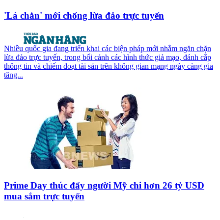
'Lá chắn' mới chống lừa đảo trực tuyến
Nhiều quốc gia đang triển khai các biện pháp mới nhằm ngăn chặn
lừa đảo trực tuyến, trong bối cảnh các hình thức giả mạo, đánh cắp
thông tin và chiếm đoạt tài sản trên không gian mạng ngày càng gia
tăng...
Prime Day thúc đẩy người Mỹ chi hơn 26 tỷ USD
mua sắm trực tuyến