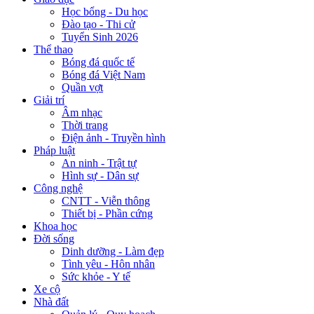
Học bổng - Du học
Đào tạo - Thi cử
Tuyển Sinh 2026
Thể thao
Bóng đá quốc tế
Bóng đá Việt Nam
Quần vợt
Giải trí
Âm nhạc
Thời trang
Điện ảnh - Truyền hình
Pháp luật
An ninh - Trật tự
Hình sự - Dân sự
Công nghệ
CNTT - Viễn thông
Thiết bị - Phần cứng
Khoa học
Đời sống
Dinh dưỡng - Làm đẹp
Tình yêu - Hôn nhân
Sức khỏe - Y tế
Xe cộ
Nhà đất