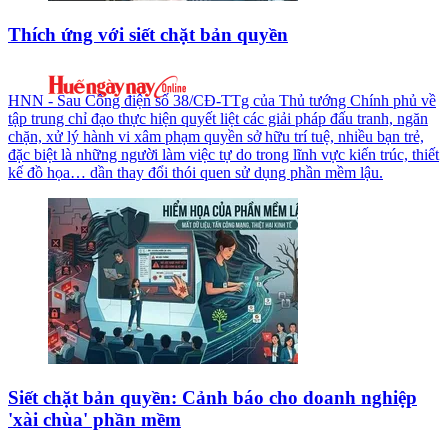
Thích ứng với siết chặt bản quyền
HNN - Sau Công điện số 38/CĐ-TTg của Thủ tướng Chính phủ về
tập trung chỉ đạo thực hiện quyết liệt các giải pháp đấu tranh, ngăn
chặn, xử lý hành vi xâm phạm quyền sở hữu trí tuệ, nhiều bạn trẻ,
đặc biệt là những người làm việc tự do trong lĩnh vực kiến trúc, thiết
kế đồ họa… dần thay đổi thói quen sử dụng phần mềm lậu.
Siết chặt bản quyền: Cảnh báo cho doanh nghiệp
'xài chùa' phần mềm