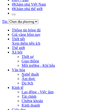
#Khám phá Việt Nam
#Khám phá thế giới
Tin
Thông tin bóng đá
Giá vàng hôm nay
Thời tiết
Xem thêm tiện ích
Thế giới
Xã hội
Thời sự
Giao thông
Môi trường - Khí hậu
Văn hóa
Nghệ thuật
Ẩm thực
Du lịch
Kinh tế
Lao động - Việc làm
Tài chính
Chứng khoán
Kinh doanh
Giáo dục