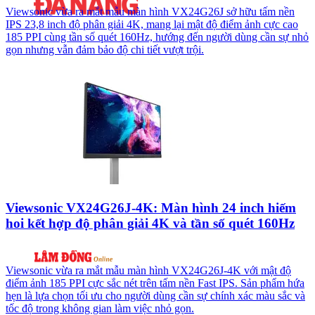
Viewsonic vừa ra mắt mẫu màn hình VX24G26J sở hữu tấm nền
IPS 23,8 inch độ phân giải 4K, mang lại mật độ điểm ảnh cực cao
185 PPI cùng tần số quét 160Hz, hướng đến người dùng cần sự nhỏ
gọn nhưng vẫn đảm bảo độ chi tiết vượt trội.
Viewsonic VX24G26J-4K: Màn hình 24 inch hiếm
hoi kết hợp độ phân giải 4K và tần số quét 160Hz
Viewsonic vừa ra mắt mẫu màn hình VX24G26J-4K với mật độ
điểm ảnh 185 PPI cực sắc nét trên tấm nền Fast IPS. Sản phẩm hứa
hẹn là lựa chọn tối ưu cho người dùng cần sự chính xác màu sắc và
tốc độ trong không gian làm việc nhỏ gọn.