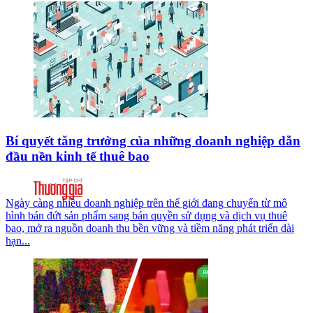
Bí quyết tăng trưởng của những doanh nghiệp dẫn
đầu nền kinh tế thuê bao
Ngày càng nhiều doanh nghiệp trên thế giới đang chuyển từ mô
hình bán đứt sản phẩm sang bán quyền sử dụng và dịch vụ thuê
bao, mở ra nguồn doanh thu bền vững và tiềm năng phát triển dài
hạn...