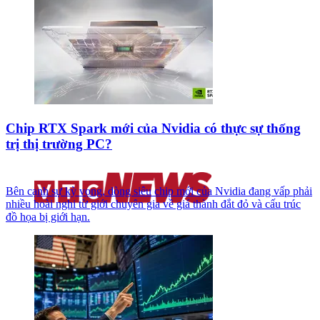
Chip RTX Spark mới của Nvidia có thực sự thống
trị thị trường PC?
Bên cạnh sự kỳ vọng, dòng siêu chip mới của Nvidia đang vấp phải
nhiều hoài nghi từ giới chuyên gia về giá thành đắt đỏ và cấu trúc
đồ họa bị giới hạn.