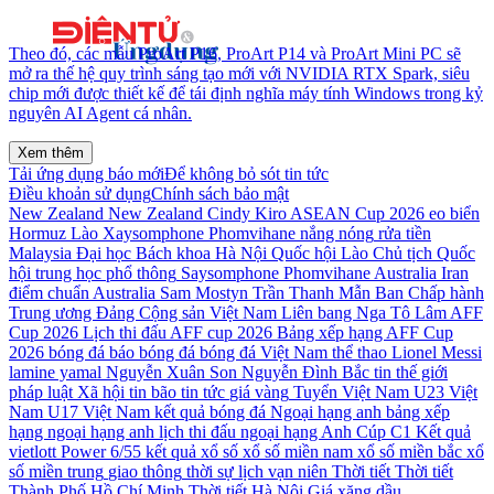
Theo đó, các mẫu ProArt P16, ProArt P14 và ProArt Mini PC sẽ
mở ra thế hệ quy trình sáng tạo mới với NVIDIA RTX Spark, siêu
chip mới được thiết kế để tái định nghĩa máy tính Windows trong kỷ
nguyên AI Agent cá nhân.
Xem thêm
Tải ứng dụng báo mới
Để không bỏ sót tin tức
Điều khoản sử dụng
Chính sách bảo mật
New Zealand
New Zealand Cindy Kiro
ASEAN Cup 2026
eo biển
Hormuz
Lào
Xaysomphone Phomvihane
nắng nóng
rửa tiền
Malaysia
Đại học Bách khoa Hà Nội
Quốc hội Lào
Chủ tịch Quốc
hội
trung học phổ thông
Saysomphone Phomvihane
Australia
Iran
điểm chuẩn
Australia Sam Mostyn
Trần Thanh Mẫn
Ban Chấp hành
Trung ương Đảng Cộng sản Việt Nam
Liên bang Nga
Tô Lâm
AFF
Cup 2026
Lịch thi đấu AFF cup 2026
Bảng xếp hạng AFF Cup
2026
bóng đá
báo bóng đá
bóng đá Việt Nam
thể thao
Lionel Messi
lamine yamal
Nguyễn Xuân Son
Nguyễn Đình Bắc
tin thế giới
pháp luật
Xã hội
tin bão
tin tức
giá vàng
Tuyển Việt Nam
U23 Việt
Nam
U17 Việt Nam
kết quả bóng đá
Ngoại hạng anh
bảng xếp
hạng ngoại hạng anh
lịch thi đấu ngoại hạng Anh
Cúp C1
Kết quả
vietlott Power 6/55
kết quả xổ số
xổ số miền nam
xổ số miền bắc
xổ
số miền trung
giao thông
thời sự
lịch vạn niên
Thời tiết
Thời tiết
Thành Phố Hồ Chí Minh
Thời tiết Hà Nội
Giá xăng dầu