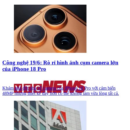
Công nghệ 19/6: Rò rỉ hình ảnh cụm camera lớn
của iPhone 18 Pro
Khám phá đột phá về camera của iPhone 18 Pro với cảm biến
48MP nhưng thiết kế dày hơn có thể không làm vừa lòng tất cả.