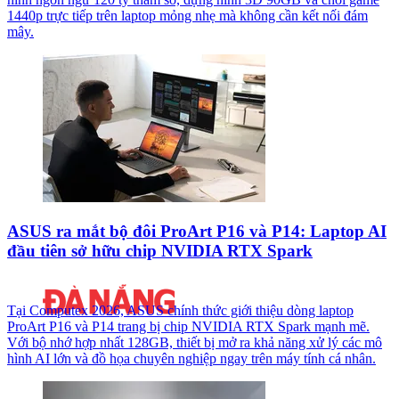
1440p trực tiếp trên laptop mỏng nhẹ mà không cần kết nối đám
mây.
ASUS ra mắt bộ đôi ProArt P16 và P14: Laptop AI
đầu tiên sở hữu chip NVIDIA RTX Spark
Tại Computex 2026, ASUS chính thức giới thiệu dòng laptop
ProArt P16 và P14 trang bị chip NVIDIA RTX Spark mạnh mẽ.
Với bộ nhớ hợp nhất 128GB, thiết bị mở ra khả năng xử lý các mô
hình AI lớn và đồ họa chuyên nghiệp ngay trên máy tính cá nhân.