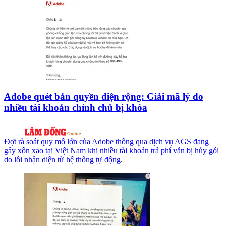
Adobe quét bản quyền diện rộng: Giải mã lý do
nhiều tài khoản chính chủ bị khóa
Đợt rà soát quy mô lớn của Adobe thông qua dịch vụ AGS đang
gây xôn xao tại Việt Nam khi nhiều tài khoản trả phí vẫn bị hủy gói
do lỗi nhận diện từ hệ thống tự động.