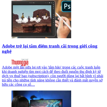
Adobe trở lại tâm điểm tranh cãi trong giới công
nghệ
Adobe một lần nữa lại rơi vào 'tâm bão' trong các cuộc tranh luận
khi doanh nghiệp tìm mọi cách để theo đuổi nguồn thu định kỳ từ
dịch vụ thuê bao (subscription), còn người dùng lại bất bình vì phải
trả tiền cho những tính năng không cần thiết và đánh mất quyền sở
hữu các công cụ số…