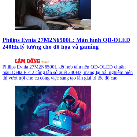
Philips Evnia 27M2N6500L: Màn hình QD-OLED
240Hz lý tưởng cho đồ họa và gaming
Philips Evnia 27M2N6500L kết hợp tấm nền QD-OLED chuẩn
màu Delta E < 2 cùng tần số quét 240Hz, mang lại trải nghiệm hiển
thị vượt trội cho cả công việc sáng tạo lẫn giải trí tốc độ cao.