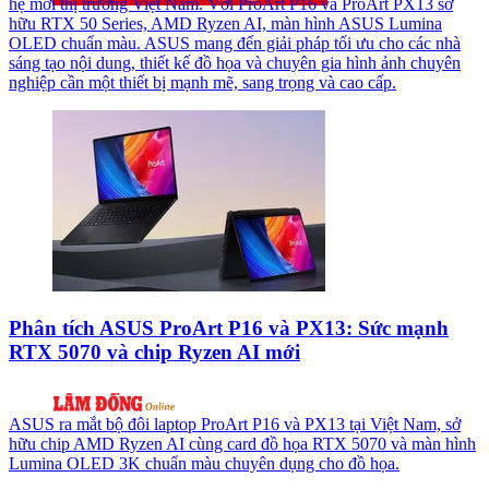
hệ mới thị trường Việt Nam. Với ProArt P16 và ProArt PX13 sở
hữu RTX 50 Series, AMD Ryzen AI, màn hình ASUS Lumina
OLED chuẩn màu. ASUS mang đến giải pháp tối ưu cho các nhà
sáng tạo nội dung, thiết kế đồ họa và chuyên gia hình ảnh chuyên
nghiệp cần một thiết bị mạnh mẽ, sang trọng và cao cấp.
Phân tích ASUS ProArt P16 và PX13: Sức mạnh
RTX 5070 và chip Ryzen AI mới
ASUS ra mắt bộ đôi laptop ProArt P16 và PX13 tại Việt Nam, sở
hữu chip AMD Ryzen AI cùng card đồ họa RTX 5070 và màn hình
Lumina OLED 3K chuẩn màu chuyên dụng cho đồ họa.