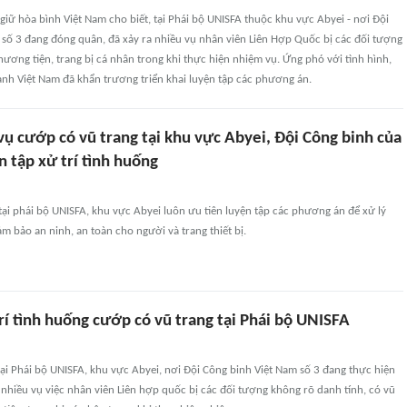
giữ hòa bình Việt Nam cho biết, tại Phái bộ UNISFA thuộc khu vực Abyei - nơi Đội
 số 3 đang đóng quân, đã xảy ra nhiều vụ nhân viên Liên Hợp Quốc bị các đối tượng
ương tiện, trang bị cá nhân trong khi thực hiện nhiệm vụ. Ứng phó với tình hình,
anh Việt Nam đã khẩn trương triển khai luyện tập các phương án.
vụ cướp có vũ trang tại khu vực Abyei, Đội Công binh của
 tập xử trí tình huống
tại phái bộ UNISFA, khu vực Abyei luôn ưu tiên luyện tập các phương án để xử lý
 bảo an ninh, an toàn cho người và trang thiết bị.
rí tình huống cướp có vũ trang tại Phái bộ UNISFA
tại Phái bộ UNISFA, khu vực Abyei, nơi Đội Công binh Việt Nam số 3 đang thực hiện
 nhiều vụ việc nhân viên Liên hợp quốc bị các đối tượng không rõ danh tính, có vũ