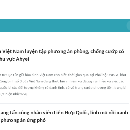
h Việt Nam luyện tập phương án phòng, chống cướp có
khu vực Abyei
n từ Cục Gìn giữ hòa bình Việt Nam cho biết, thời gian qua, tại Phái bộ UNISFA, khu
Công binh số 3 của Việt Nam đang thực hiện nhiệm vụ đã xảy ra nhiều vụ việc các
quốc bị các đối tượng không rõ danh tính, có vũ trang cướp phương tiện, trang bị
hực hiện nhiệm vụ.
rang tấn công nhân viên Liên Hợp Quốc, lính mũ nồi xanh
 phương án ứng phó