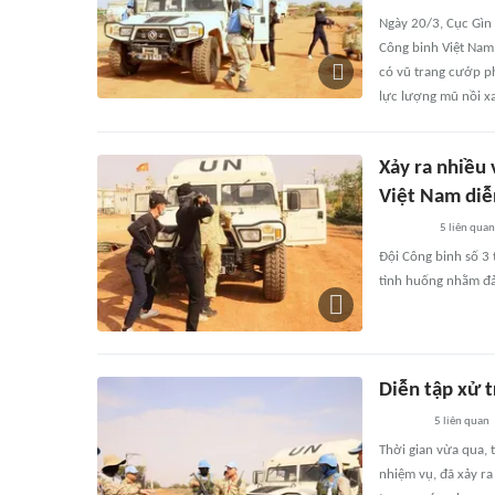
Ngày 20/3, Cục Gìn 
Công binh Việt Nam
có vũ trang cướp ph
lực lượng mũ nồi x
Xảy ra nhiều 
Việt Nam diễn
5
liên quan
Đội Công binh số 3 
tình huống nhằm đảm
Diễn tập xử t
5
liên quan
Thời gian vừa qua, 
nhiệm vụ, đã xảy ra