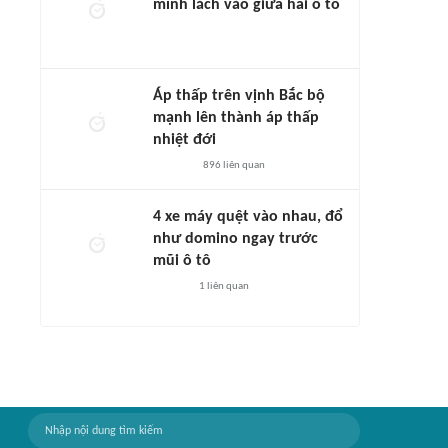
mình lách vào giữa hai ô tô
Áp thấp trên vịnh Bắc bộ
mạnh lên thành áp thấp
nhiệt đới
896
liên quan
4 xe máy quệt vào nhau, đổ
như domino ngay trước
mũi ô tô
1
liên quan