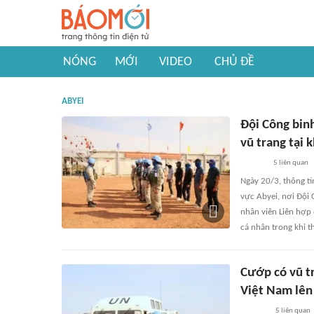
NÓNG
MỚI
VIDEO
CHỦ ĐỀ
ABYEI
Đội Công bin
vũ trang tại 
5
liên quan
Ngày 20/3, thông ti
vực Abyei, nơi Đội 
nhân viên Liên hợp 
cá nhân trong khi t
Cướp có vũ t
Việt Nam lên
5
liên quan