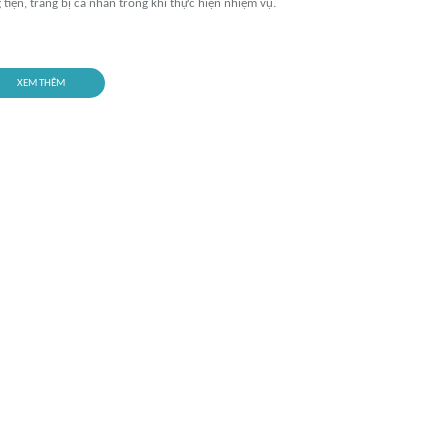
iện, trang bị cá nhân trong khi thực hiện nhiệm vụ.
XEM THÊM