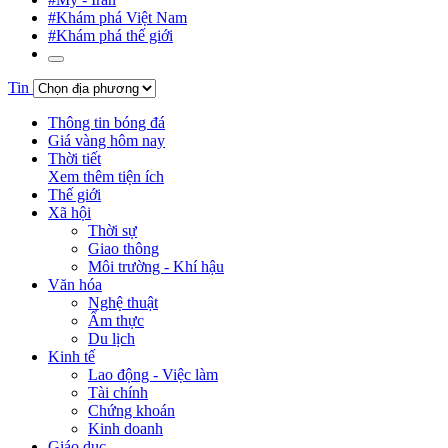
#Khám phá Việt Nam
#Khám phá thế giới
Tin
Thông tin bóng đá
Giá vàng hôm nay
Thời tiết
Xem thêm tiện ích
Thế giới
Xã hội
Thời sự
Giao thông
Môi trường - Khí hậu
Văn hóa
Nghệ thuật
Ẩm thực
Du lịch
Kinh tế
Lao động - Việc làm
Tài chính
Chứng khoán
Kinh doanh
Giáo dục