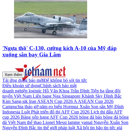
'Ngựa thồ' C-130, cường kích A-10 của Mỹ đáp
xuống sân bay Gia Lâm
Xem thêm
Tải ứng dụng báo mới
Để không bỏ sót tin tức
Điều khoản sử dụng
Chính sách bảo mật
doanh nghiệp
logistic
Hồ Văn Khoa
Trần Đình Tiệp
hạ tầng
đội
tuyển Việt Nam
Liên bang Nga
Singapore
Khánh Sky
Đình Bắc
Kim Sang-sik
Iran
ASEAN Cup 2026
A ASEAN Cup 2026
Campuchia
tháo gỡ
năm
eo biển Hormuz
Xuân Son
sân Mỹ Đình
Indonesia
Luật Phát triển đô thị
AFF Cup 2026
Lịch thi đấu AFF
cup 2026
Bảng xếp hạng AFF Cup 2026
bóng đá
báo bóng đá
bóng
đá Việt Nam
thể thao
Lionel Messi
lamine yamal
Nguyễn Xuân Son
Nguyễn Đình Bắc
tin thế giới
pháp luật
Xã hội
tin bão
tin tức
giá