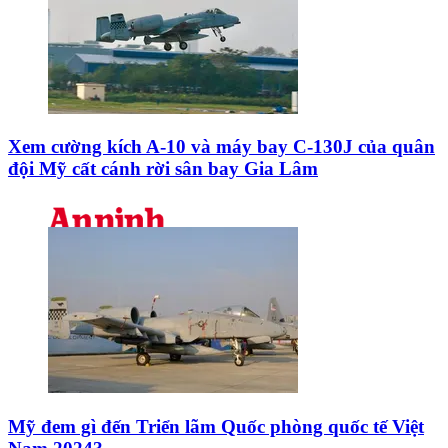
Xem cường kích A-10 và máy bay C-130J của quân
đội Mỹ cất cánh rời sân bay Gia Lâm
Mỹ đem gì đến Triển lãm Quốc phòng quốc tế Việt