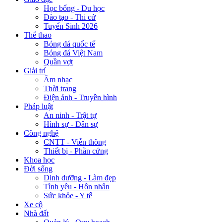
Học bổng - Du học
Đào tạo - Thi cử
Tuyển Sinh 2026
Thể thao
Bóng đá quốc tế
Bóng đá Việt Nam
Quần vợt
Giải trí
Âm nhạc
Thời trang
Điện ảnh - Truyền hình
Pháp luật
An ninh - Trật tự
Hình sự - Dân sự
Công nghệ
CNTT - Viễn thông
Thiết bị - Phần cứng
Khoa học
Đời sống
Dinh dưỡng - Làm đẹp
Tình yêu - Hôn nhân
Sức khỏe - Y tế
Xe cộ
Nhà đất