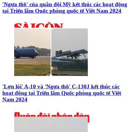
'Ngựa thồ' của quân đội Mỹ kết thúc các hoạt động
tại Triển lãm Quốc phòng quốc tế Việt Nam 2024
'Lợn lòi' A-10 và 'Ngựa thồ' C-130J kết thúc các
hoạt động tại Triển lãm Quốc phòng quốc tế Việt
Nam 2024