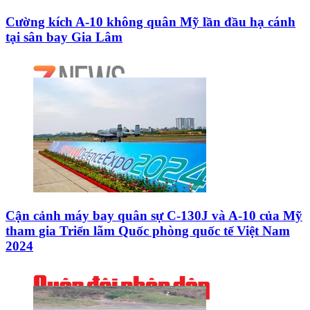
Cường kích A-10 không quân Mỹ lần đầu hạ cánh
tại sân bay Gia Lâm
Cận cảnh máy bay quân sự C-130J và A-10 của Mỹ
tham gia Triển lãm Quốc phòng quốc tế Việt Nam
2024