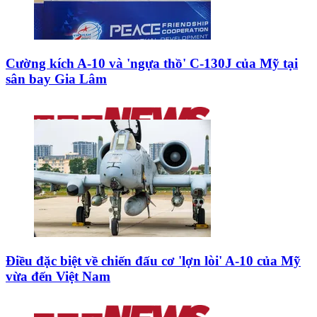
Cường kích A-10 và 'ngựa thồ' C-130J của Mỹ tại
sân bay Gia Lâm
Điều đặc biệt về chiến đấu cơ 'lợn lòi' A-10 của Mỹ
vừa đến Việt Nam