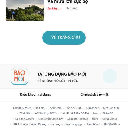
và mưa lớn cục bộ
34 phút
VỀ TRANG CHỦ
TẢI ỨNG DỤNG BÁO MỚI
ĐỂ KHÔNG BỎ SÓT TIN TỨC
Điều khoản sử dụng
Chính sách bảo mật
Doanh Nghiệp
Tô Lâm
Indonesia
Sân Mỹ Đình
Singapore
Kim Sang-Sik
Đình Bắc
ASEAN Cup 2026
Luật Phát Triển Đô Thị
Iran
Tháo Gỡ
Sophon Zaram
Đội Tuyển Việt Nam
Eo Biển Hormuz
Năm
Campuchia
THPT Chuyên Tuyên Quang
Hạ Tầng
Liên Bang Nga
Khánh Sky
Hồ Văn Khoa