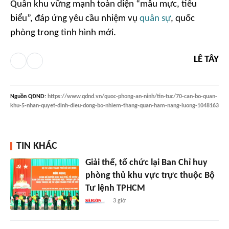
Quân khu vững mạnh toàn diện “mẫu mực, tiêu
biểu”, đáp ứng yêu cầu nhiệm vụ
quân sự
, quốc
phòng trong tình hình mới.
LÊ TÂY
Nguồn
QĐND
:
https://www.qdnd.vn/quoc-phong-an-ninh/tin-tuc/70-can-bo-quan-
khu-5-nhan-quyet-dinh-dieu-dong-bo-nhiem-thang-quan-ham-nang-luong-1048163
TIN KHÁC
Giải thể, tổ chức lại Ban Chỉ huy
phòng thủ khu vực trực thuộc Bộ
Tư lệnh TPHCM
3 giờ