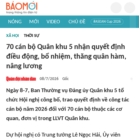
NÓNG
MỚI
VIDEO
CHỦ ĐỀ
#ASEAN Cup 2026
#Trí tuệ nhân tạo
#Mỹ - Iran
#Khám phá Việt Nam
XÃ HỘI
THỜI SỰ
#Khám phá thế giới
70 cán bộ Quân khu 5 nhận quyết định
điều động, bổ nhiệm, thăng quân hàm,
nâng lương
08/7/2026
Gốc
Ngày 8-7, Ban Thường vụ Đảng ủy Quân khu 5 tổ
chức Hội nghị công bố, trao quyết định về công tác
cán bộ năm 2026 đối với 70 cán bộ thuộc các cơ
quan, đơn vị trong LLVT Quân khu.
Dự hội nghị có Trung tướng Lê Ngọc Hải, Ủy viên