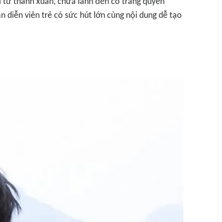
ại từ thanh xuân, chữa lành đến cổ trang quyền
 diễn viên trẻ có sức hút lớn cùng nội dung dễ tạo