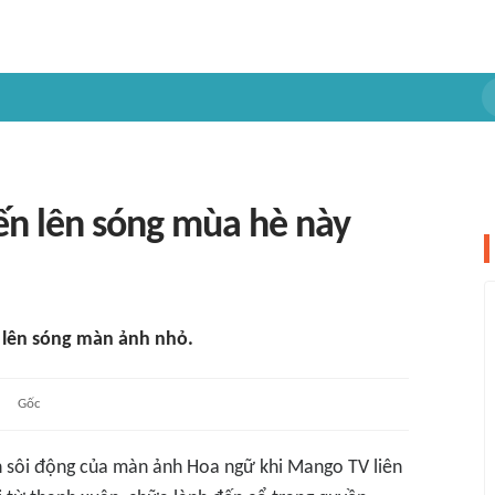
ến lên sóng mùa hè này
 lên sóng màn ảnh nhỏ.
Gốc
 sôi động của màn ảnh Hoa ngữ khi Mango TV liên