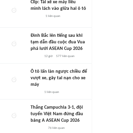
Clip: Tài xế xe máy liều
mình lách vào giữa hai ô tô
1
liên quan
Đình Bắc lên tiếng sau khi
tạm dẫn đầu cuộc đua Vua
phá lưới ASEAN Cup 2026
12 giờ
577
liên quan
Ô tô lấn làn ngược chiều để
vượt xe, gây tai nạn cho xe
máy
1
liên quan
Thắng Campuchia 3-1, đội
tuyển Việt Nam đứng đầu
bảng A ASEAN Cup 2026
76
liên quan