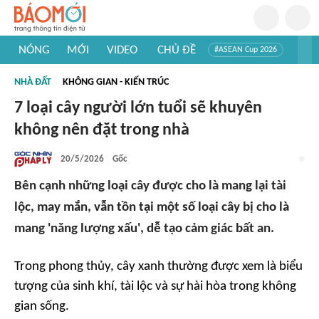
NÓNG
MỚI
VIDEO
CHỦ ĐỀ
#ASEAN Cup 2026
#Trí tuệ nhân tạo
#Mỹ - Iran
#Khám phá Việt Nam
NHÀ ĐẤT
KHÔNG GIAN - KIẾN TRÚC
#Khám phá thế giới
7 loại cây người lớn tuổi sẽ khuyên
không nên đặt trong nhà
20/5/2026
Gốc
Bên cạnh những loại cây được cho là mang lại tài
lộc, may mắn, vẫn tồn tại một số loại cây bị cho là
mang 'năng lượng xấu', dễ tạo cảm giác bất an.
Trong phong thủy, cây xanh thường được xem là biểu
tượng của sinh khí, tài lộc và sự hài hòa trong không
gian sống.