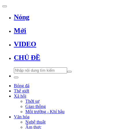
Nóng
Mới
VIDEO
CHỦ ĐỀ
Bóng đá
Thế giới
Xã hội
Thời sự
Giao thông
Môi trường - Khí hậu
Văn hóa
Nghệ thuật
Ẩm thực