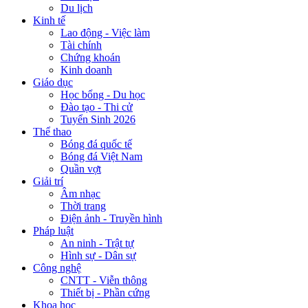
Du lịch
Kinh tế
Lao động - Việc làm
Tài chính
Chứng khoán
Kinh doanh
Giáo dục
Học bổng - Du học
Đào tạo - Thi cử
Tuyển Sinh 2026
Thể thao
Bóng đá quốc tế
Bóng đá Việt Nam
Quần vợt
Giải trí
Âm nhạc
Thời trang
Điện ảnh - Truyền hình
Pháp luật
An ninh - Trật tự
Hình sự - Dân sự
Công nghệ
CNTT - Viễn thông
Thiết bị - Phần cứng
Khoa học