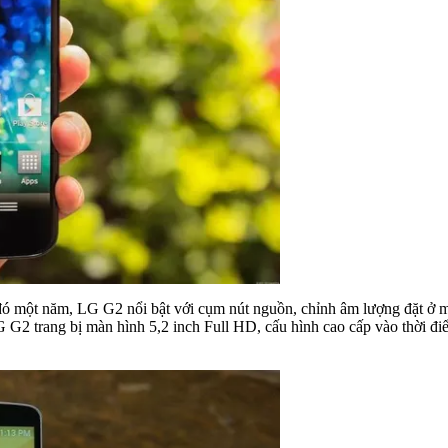
c đó một năm, LG G2 nổi bật với cụm nút nguồn, chỉnh âm lượng đặt ở 
. LG G2 trang bị màn hình 5,2 inch Full HD, cấu hình cao cấp vào thờ