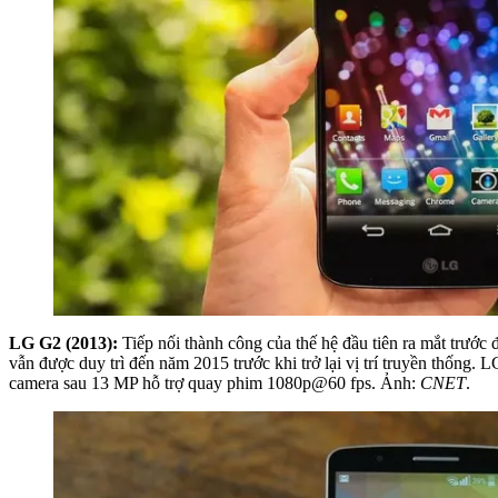
LG G2 (2013):
Tiếp nối thành công của thế hệ đầu tiên ra mắt trướ
vẫn được duy trì đến năm 2015 trước khi trở lại vị trí truyền thống
camera sau 13 MP hỗ trợ quay phim 1080p@60 fps. Ảnh:
CNET
.