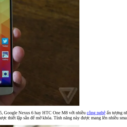
S5, Google Nexus 6 hay HTC One M8 với nhiều
công nghệ
ấn tượng nh
được thiết lập sẵn để mở khóa. Tính năng này được mang lên nhiều sm