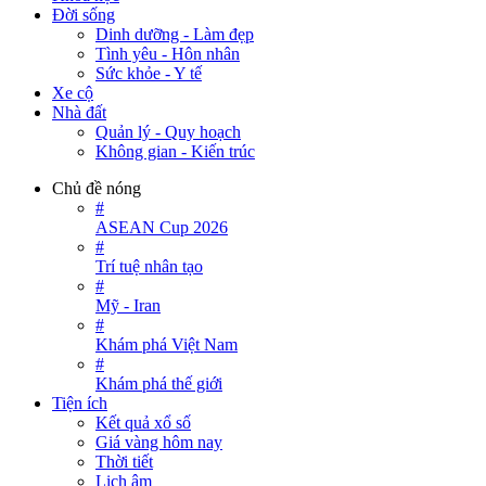
Đời sống
Dinh dưỡng - Làm đẹp
Tình yêu - Hôn nhân
Sức khỏe - Y tế
Xe cộ
Nhà đất
Quản lý - Quy hoạch
Không gian - Kiến trúc
Chủ đề nóng
#
ASEAN Cup 2026
#
Trí tuệ nhân tạo
#
Mỹ - Iran
#
Khám phá Việt Nam
#
Khám phá thế giới
Tiện ích
Kết quả xổ số
Giá vàng hôm nay
Thời tiết
Lịch âm