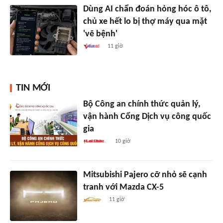
Dùng AI chẩn đoán hỏng hóc ô tô,
chủ xe hết lo bị thợ máy qua mặt
'vẽ bệnh'
11 giờ
TIN MỚI
Bộ Công an chính thức quản lý,
vận hành Cổng Dịch vụ công quốc
gia
10 giờ
Mitsubishi Pajero cỡ nhỏ sẽ cạnh
tranh với Mazda CX-5
11 giờ