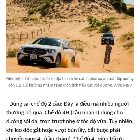
Điều kiện bắt buộc khi lái xe địa hình trên cát là phải xả áp suất lốp xuống
còn 1,2-1,6 kg/cm2 nhằm tăng diện tích tiếp xúc với đường. Ảnh: MBV
- Dùng sai chế độ 2 cầu:
Đây là điều mà nhiều người
thường bỏ qua. Chế độ 4H (cầu nhanh) dùng cho
đường sỏi đá, trơn trượt nhẹ ở tốc độ vừa. Tuy nhiên,
khi leo dốc gắt hoặc vượt bùn lầy, bắt buộc phải
chuyển sang 4L (cầu chậm). Chế độ 4L giúp tối ưu