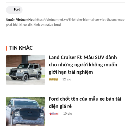
Ford
Nguồn
VietnamNet
:
https://vietnamnet.vn/5-loi-pho-bien-tai-xe-viet-thuong-mac-
phai-khi-lai-xe-dia-hinh-2525624.html
TIN KHÁC
Land Cruiser FJ: Mẫu SUV dành
cho những người không muốn
giới hạn trải nghiệm
12 giờ
Ford chốt tên của mẫu xe bán tải
điện giá rẻ
10 giờ