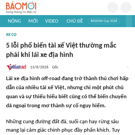
NÓNG
MỚI
VIDEO
CHỦ ĐỀ
#ASEAN Cup 2026
#Trí tuệ nhân tạo
#Mỹ - Iran
#Khám phá Việt Nam
XE CỘ
#Khám phá thế giới
5 lỗi phổ biến tài xế Việt thường mắc
phải khi lái xe địa hình
13/6/2026
Gốc
Lái xe địa hình off-road đang trở thành thú chơi hấp
dẫn của nhiều tài xế Việt, nhưng chỉ một phút chủ
quan và sự thiếu hiểu biết cũng có thể biến chuyến
dã ngoại trong mơ thành sự cố nguy hiểm.
Những cung đường đất đá, suối cạn hay rừng sâu
mang lại cảm giác chinh phục đầy phấn khích. Tuy