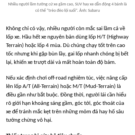
Nhiều người lầm tưởng cứ xe gầm cao, SUV hay xe dẫn động 4 bánh là
có thể “trèo đèo lội suối”. Ảnh: Subaru
Không chỉ có vậy, nhiều người còn mắc sai lầm cả về
lốp xe. Hầu hết xe nguyên bản dùng lốp H/T (Highway
Terrain) hoặc lốp 4 mùa. Dù chúng chạy tốt trên cao
tốc nhưng khi gặp bùn lầy, gai lốp nhanh chóng bị bết
lại, khiến xe trượt dài và mất hoàn toàn độ bám.
Nếu xác định chơi off-road nghiêm túc, việc nâng cấp
lên lốp A/T (All-Terrain) hoặc M/T (Mud-Terrain) là
điều gần như bắt buộc. Đồng thời, người lái cần hiểu
rõ giới hạn khoảng sáng gầm, góc tới, góc thoát của
xe để tránh mắc kẹt trên những mỏm đá hay hố sâu
tưởng chừng vô hại.