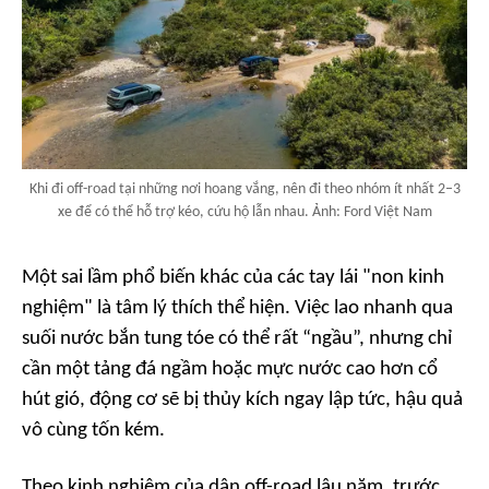
Khi đi off-road tại những nơi hoang vắng, nên đi theo nhóm ít nhất 2–3
xe để có thể hỗ trợ kéo, cứu hộ lẫn nhau. Ảnh: Ford Việt Nam
Một sai lầm phổ biến khác của các tay lái "non kinh
nghiệm" là tâm lý thích thể hiện. Việc lao nhanh qua
suối nước bắn tung tóe có thể rất “ngầu”, nhưng chỉ
cần một tảng đá ngầm hoặc mực nước cao hơn cổ
hút gió, động cơ sẽ bị thủy kích ngay lập tức, hậu quả
vô cùng tốn kém.
Theo kinh nghiệm của dân off-road lâu năm, trước