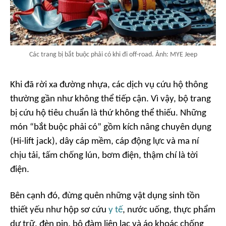
Các trang bị bắt buộc phải có khi đi off-road. Ảnh: MYE Jeep
Khi đã rời xa đường nhựa, các dịch vụ cứu hộ thông
thường gần như không thể tiếp cận. Vì vậy, bộ trang
bị cứu hộ tiêu chuẩn là thứ không thể thiếu. Những
món “bắt buộc phải có” gồm kích nâng chuyên dụng
(Hi-lift jack), dây cáp mềm, cáp động lực và ma ní
chịu tải, tấm chống lún, bơm điện, thậm chí là tời
điện.
Bên cạnh đó, đừng quên những vật dụng sinh tồn
thiết yếu như hộp sơ cứu
y tế
, nước uống, thực phẩm
dự trữ, đèn pin, bộ đàm liên lạc và áo khoác chống