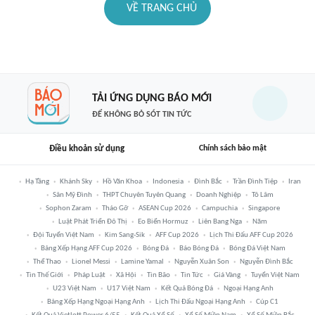
VỀ TRANG CHỦ
TẢI ỨNG DỤNG BÁO MỚI
ĐỂ KHÔNG BỎ SÓT TIN TỨC
Điều khoản sử dụng
Chính sách bảo mật
Hạ Tầng
Khánh Sky
Hồ Văn Khoa
Indonesia
Đình Bắc
Trần Đình Tiệp
Iran
Sân Mỹ Đình
THPT Chuyên Tuyên Quang
Doanh Nghiệp
Tô Lâm
Sophon Zaram
Tháo Gỡ
ASEAN Cup 2026
Campuchia
Singapore
Luật Phát Triển Đô Thị
Eo Biển Hormuz
Liên Bang Nga
Năm
Đội Tuyển Việt Nam
Kim Sang-Sik
AFF Cup 2026
Lịch Thi Đấu AFF Cup 2026
Bảng Xếp Hạng AFF Cup 2026
Bóng Đá
Báo Bóng Đá
Bóng Đá Việt Nam
Thể Thao
Lionel Messi
Lamine Yamal
Nguyễn Xuân Son
Nguyễn Đình Bắc
Tin Thế Giới
Pháp Luật
Xã Hội
Tin Bão
Tin Tức
Giá Vàng
Tuyển Việt Nam
U23 Việt Nam
U17 Việt Nam
Kết Quả Bóng Đá
Ngoại Hạng Anh
Bảng Xếp Hạng Ngoại Hạng Anh
Lịch Thi Đấu Ngoại Hạng Anh
Cúp C1
Kết Quả Vietlott Power 6/55
Kết Quả Xổ Số
Xổ Số Miền Nam
Xổ Số Miền Bắc