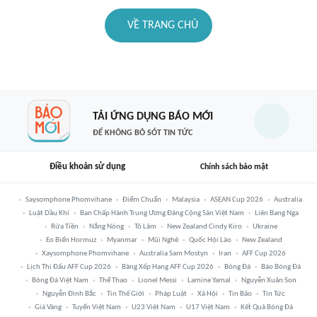
VỀ TRANG CHỦ
TẢI ỨNG DỤNG BÁO MỚI
ĐỂ KHÔNG BỎ SÓT TIN TỨC
Điều khoản sử dụng
Chính sách bảo mật
Saysomphone Phomvihane
Điểm Chuẩn
Malaysia
ASEAN Cup 2026
Australia
Luật Dầu Khí
Ban Chấp Hành Trung Ương Đảng Cộng Sản Việt Nam
Liên Bang Nga
Rửa Tiền
Nắng Nóng
Tô Lâm
New Zealand Cindy Kiro
Ukraine
Eo Biển Hormuz
Myanmar
Mũi Nghê
Quốc Hội Lào
New Zealand
Xaysomphone Phomvihane
Australia Sam Mostyn
Iran
AFF Cup 2026
Lịch Thi Đấu AFF Cup 2026
Bảng Xếp Hạng AFF Cup 2026
Bóng Đá
Báo Bóng Đá
Bóng Đá Việt Nam
Thể Thao
Lionel Messi
Lamine Yamal
Nguyễn Xuân Son
Nguyễn Đình Bắc
Tin Thế Giới
Pháp Luật
Xã Hội
Tin Bão
Tin Tức
Giá Vàng
Tuyển Việt Nam
U23 Việt Nam
U17 Việt Nam
Kết Quả Bóng Đá