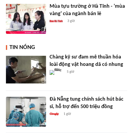
Mùa tựu trường ở Hà Tĩnh - 'mùa
vàng' của ngành bán lẻ
3 giờ
TIN NÓNG
Chàng kỹ sư đam mê thuần hóa
loài động vật hoang dã có nhung
5 giờ
Đà Nẵng tung chính sách hút bác
sĩ, hỗ trợ đến 500 triệu đồng
1 giờ