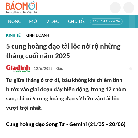
NÓNG
MỚI
VIDEO
CHỦ ĐỀ
#ASEAN Cup 2026
#Trí tuệ nhân tạo
#Mỹ - Iran
#Khám phá Việt Nam
KINH TẾ
KINH DOANH
#Khám phá thế giới
5 cung hoàng đạo tài lộc nở rộ những
tháng cuối năm 2025
12/6/2025
Gốc
Từ giữa tháng 6 trở đi, bầu không khí chiêm tinh
bước vào giai đoạn đầy biến động, trong 12 chòm
sao, chỉ có 5 cung hoàng đạo sở hữu vận tài lộc
vượt trội nhất.
Cung hoàng đạo Song Tử - Gemini (21/05 - 20/06)