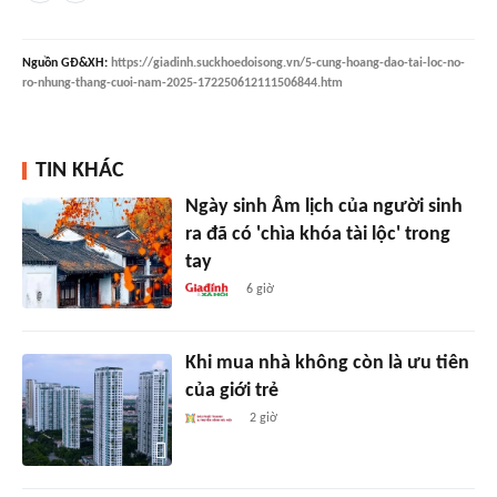
Nguồn
GĐ&XH
:
https://giadinh.suckhoedoisong.vn/5-cung-hoang-dao-tai-loc-no-
ro-nhung-thang-cuoi-nam-2025-172250612111506844.htm
TIN KHÁC
Ngày sinh Âm lịch của người sinh
ra đã có 'chìa khóa tài lộc' trong
tay
6 giờ
Khi mua nhà không còn là ưu tiên
của giới trẻ
2 giờ