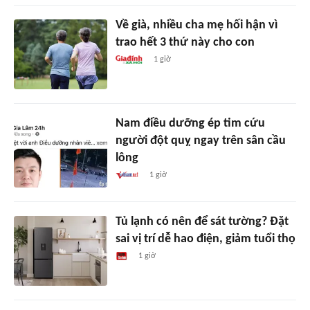
Về già, nhiều cha mẹ hối hận vì
trao hết 3 thứ này cho con
1 giờ
Nam điều dưỡng ép tim cứu
người đột quỵ ngay trên sân cầu
lông
1 giờ
Tủ lạnh có nên để sát tường? Đặt
sai vị trí dễ hao điện, giảm tuổi thọ
1 giờ