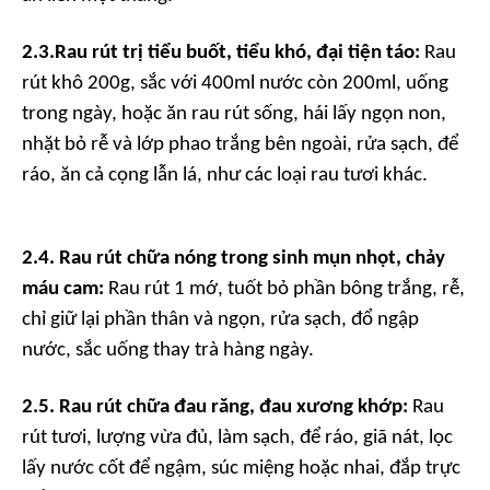
2.3.
Rau rút
trị tiểu buốt,
tiểu khó,
đại tiện táo:
Rau
rút khô 200g, sắc với 400ml nước còn 200ml, uống
trong ngày, hoặc ăn rau rút sống, hái lấy ngọn non,
nhặt bỏ rễ và lớp phao trắng bên ngoài, rửa sạch, để
ráo, ăn cả cọng lẫn lá, như các loại rau tươi khác.
2.4. Rau rút chữa nóng trong sinh
mụn nhọt,
chảy
máu cam:
Rau rút 1 mớ, tuốt bỏ phần bông trắng, rễ,
chỉ giữ lại phần thân và ngọn, rửa sạch, đổ ngập
nước, sắc uống thay trà hàng ngày.
2.5. Rau rút chữa
đau răng,
đau xương khớp:
Rau
rút tươi, lượng vừa đủ, làm sạch, để ráo, giã nát, lọc
lấy nước cốt để ngậm, súc miệng hoặc nhai, đắp trực