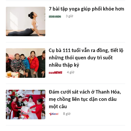
7 bài tập yoga giúp phổi khỏe hơn
3 giờ
Cụ bà 111 tuổi vẫn ra đồng, tiết lộ
những thói quen duy trì suốt
nhiều thập kỷ
4 giờ
Đám cưới sát vách ở Thanh Hóa,
mẹ chồng liên tục dặn con dâu
một câu
8 giờ