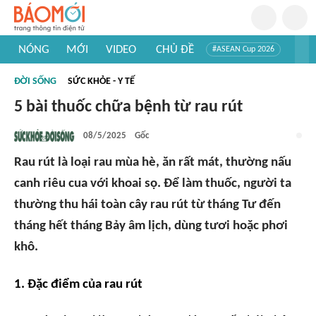
NÓNG
MỚI
VIDEO
CHỦ ĐỀ
#ASEAN Cup 2026
#Trí tuệ nhân tạo
#Mỹ - Iran
#Khám phá Việt Nam
ĐỜI SỐNG
SỨC KHỎE - Y TẾ
#Khám phá thế giới
5 bài thuốc chữa bệnh từ rau rút
08/5/2025
Gốc
Rau rút là loại rau mùa hè, ăn rất mát, thường nấu
canh riêu cua với khoai sọ. Để làm thuốc, người ta
thường thu hái toàn cây rau rút từ tháng Tư đến
tháng hết tháng Bảy âm lịch, dùng tươi hoặc phơi
khô.
1. Đặc điểm của rau rút