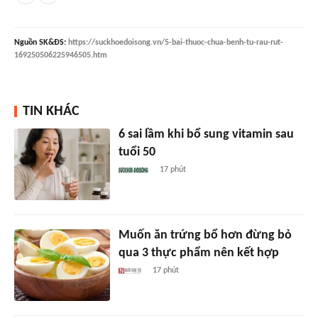
Nguồn
SK&ĐS
:
https://suckhoedoisong.vn/5-bai-thuoc-chua-benh-tu-rau-rut-
169250506225946505.htm
TIN KHÁC
6 sai lầm khi bổ sung vitamin sau
tuổi 50
17 phút
Muốn ăn trứng bổ hơn đừng bỏ
qua 3 thực phẩm nên kết hợp
17 phút