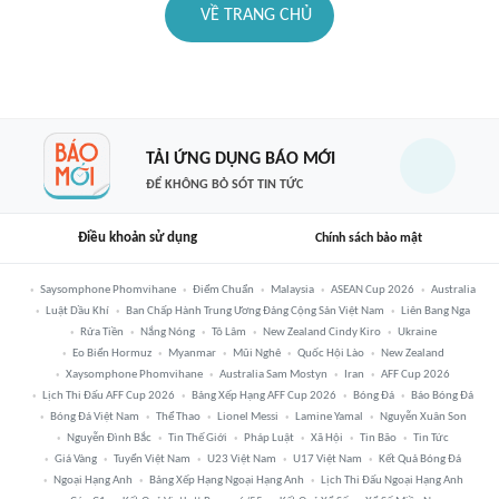
VỀ TRANG CHỦ
TẢI ỨNG DỤNG BÁO MỚI
ĐỂ KHÔNG BỎ SÓT TIN TỨC
Điều khoản sử dụng
Chính sách bảo mật
Saysomphone Phomvihane
Điểm Chuẩn
Malaysia
ASEAN Cup 2026
Australia
Luật Dầu Khí
Ban Chấp Hành Trung Ương Đảng Cộng Sản Việt Nam
Liên Bang Nga
Rửa Tiền
Nắng Nóng
Tô Lâm
New Zealand Cindy Kiro
Ukraine
Eo Biển Hormuz
Myanmar
Mũi Nghê
Quốc Hội Lào
New Zealand
Xaysomphone Phomvihane
Australia Sam Mostyn
Iran
AFF Cup 2026
Lịch Thi Đấu AFF Cup 2026
Bảng Xếp Hạng AFF Cup 2026
Bóng Đá
Báo Bóng Đá
Bóng Đá Việt Nam
Thể Thao
Lionel Messi
Lamine Yamal
Nguyễn Xuân Son
Nguyễn Đình Bắc
Tin Thế Giới
Pháp Luật
Xã Hội
Tin Bão
Tin Tức
Giá Vàng
Tuyển Việt Nam
U23 Việt Nam
U17 Việt Nam
Kết Quả Bóng Đá
Ngoại Hạng Anh
Bảng Xếp Hạng Ngoại Hạng Anh
Lịch Thi Đấu Ngoại Hạng Anh