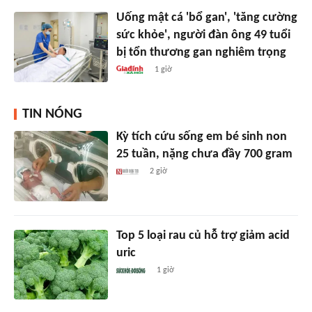
Uống mật cá 'bổ gan', 'tăng cường
sức khỏe', người đàn ông 49 tuổi
bị tổn thương gan nghiêm trọng
1 giờ
TIN NÓNG
Kỳ tích cứu sống em bé sinh non
25 tuần, nặng chưa đầy 700 gram
2 giờ
Top 5 loại rau củ hỗ trợ giảm acid
uric
1 giờ