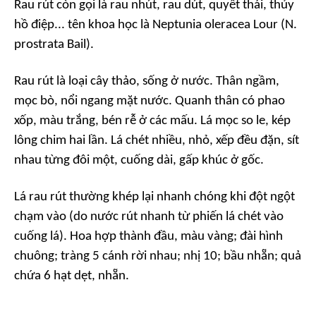
Rau rút còn gọi là rau nhút, rau dút, quyết thái, thủy
hồ điệp... tên khoa học là Neptunia oleracea Lour (N.
prostrata Bail).
Rau rút là loại cây thảo, sống ở nước. Thân ngầm,
mọc bò, nổi ngang mặt nước. Quanh thân có phao
xốp, màu trắng, bén rễ ở các mấu. Lá mọc so le, kép
lông chim hai lần. Lá chét nhiều, nhỏ, xếp đều đặn, sít
nhau từng đôi một, cuống dài, gấp khúc ở gốc.
Lá rau rút thường khép lại nhanh chóng khi đột ngột
chạm vào (do nước rút nhanh từ phiến lá chét vào
cuống lá). Hoa hợp thành đầu, màu vàng; đài hình
chuông; tràng 5 cánh rời nhau; nhị 10; bầu nhẵn; quả
chứa 6 hạt dẹt, nhẵn.