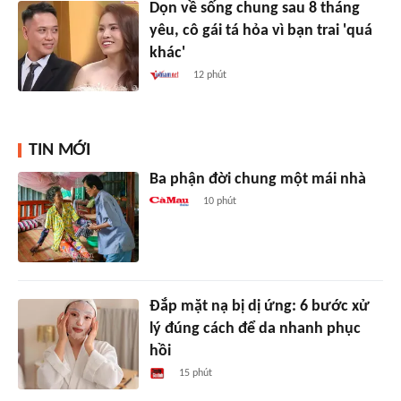
Dọn về sống chung sau 8 tháng
yêu, cô gái tá hỏa vì bạn trai 'quá
khác'
12 phút
TIN MỚI
Ba phận đời chung một mái nhà
10 phút
Đắp mặt nạ bị dị ứng: 6 bước xử
lý đúng cách để da nhanh phục
hồi
15 phút