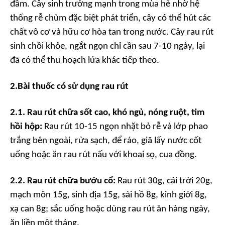
đầm. Cây sinh trưởng mạnh trong mùa hè nhờ hệ
thống rễ chùm đặc biệt phát triển, cây có thể hút các
chất vô cơ và hữu cơ hòa tan trong nước. Cây rau rút
sinh chồi khỏe, ngắt ngọn chỉ cần sau 7-10 ngày, lại
đã có thể thu hoạch lứa khác tiếp theo.
2.
Bài thuốc có sử dụng rau rút
2.1. Rau rút chữa sốt cao,
khó ngủ,
nóng ruột, tim
hồi hộp:
Rau rút 10-15 ngọn nhặt bỏ rễ và lớp phao
trắng bên ngoài, rửa sạch, để ráo, giã lấy nước cốt
uống hoặc ăn rau rút nấu với khoai sọ, cua đồng.
2.2. Rau rút chữa bướu cổ:
Rau rút 30g, cải trời 20g,
mạch môn 15g, sinh địa 15g, sài hồ 8g, kinh giới 8g,
xạ can 8g; sắc uống hoặc dùng rau rút ăn hàng ngày,
ăn liền một tháng.