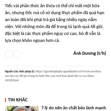
Tiếc vài phần thức ăn thừa có thể chỉ mất một bữa
ăn, nhưng tiếc mà cố sử dụng thực phẩm đã quá hạn
an toàn đôi khi phải trả giá bằng nhiều ngày nằm
viện. Với những món đã để trong tủ lạnh quá 48 giờ,
đặc biệt là các thực phẩm nguy cơ cao, bỏ đi vẫn là
lựa chọn khôn ngoan hơn cả.
Ánh Dương (t/h)
Nguồn
Góc nhìn pháp lý
:
https://gocnhinphaply.nguoiduatin.vn/4-mon-an-thua-
nen-bo-sau-48-gio-trong-tu-lanh-tiec-cua-mot-bua-danh-doi-ca-suc-khoe-
42018.html
TIN KHÁC
7 lý do nên ăn chất béo lành mạnh