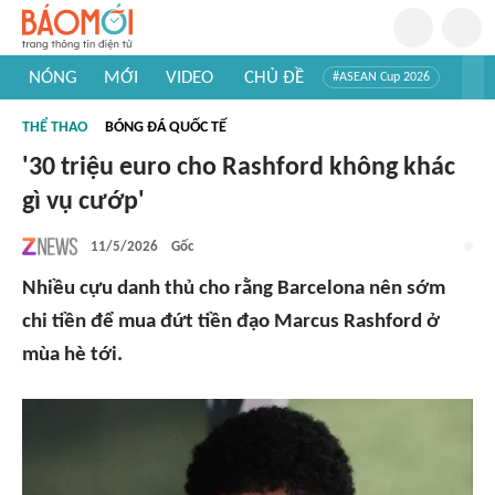
NÓNG
MỚI
VIDEO
CHỦ ĐỀ
#ASEAN Cup 2026
#Trí tuệ nhân tạo
#Mỹ - Iran
#Khám phá Việt Nam
THỂ THAO
BÓNG ĐÁ QUỐC TẾ
#Khám phá thế giới
'30 triệu euro cho Rashford không khác
gì vụ cướp'
11/5/2026
Gốc
Nhiều cựu danh thủ cho rằng Barcelona nên sớm
chi tiền để mua đứt tiền đạo Marcus Rashford ở
mùa hè tới.