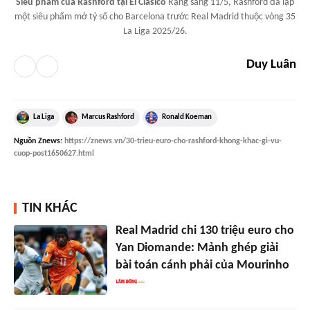
Siêu phẩm của Rashford tại El Clasico
Rạng sáng 11/5, Rashford đã lập
một siêu phẩm mở tỷ số cho Barcelona trước Real Madrid thuộc vòng 35
La Liga 2025/26.
Duy Luân
La Liga
Marcus Rashford
Ronald Koeman
Nguồn
Znews
:
https://znews.vn/30-trieu-euro-cho-rashford-khong-khac-gi-vu-
cuop-post1650627.html
TIN KHÁC
Real Madrid chi 130 triệu euro cho
Yan Diomande: Mảnh ghép giải
bài toán cánh phải của Mourinho