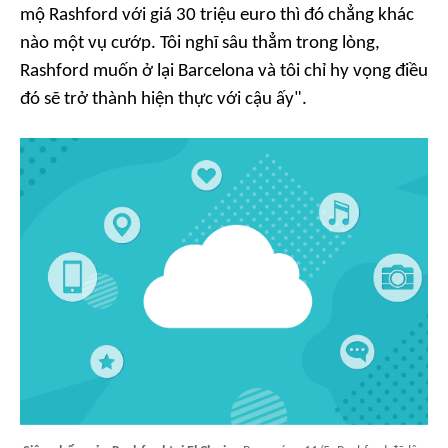
mộ Rashford với giá 30 triệu euro thì đó chẳng khác
nào một vụ cướp. Tôi nghĩ sâu thẳm trong lòng,
Rashford muốn ở lại Barcelona và tôi chỉ hy vọng điều
đó sẽ trở thành hiện thực với cậu ấy".