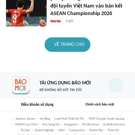
đội tuyển Việt Nam vào bán kết
ASEAN Championship 2026
2 giờ
VỀ TRANG CHỦ
TẢI ỨNG DỤNG BÁO MỚI
ĐỂ KHÔNG BỎ SÓT TIN TỨC
Điều khoản sử dụng
Chính sách bảo mật
Sophon Zaram
Hạ Tầng
Luật Phát Triển Đô Thị
THPT Chuyên Tuyên Quang
ASEAN Cup 2026
Kim Sang-Sik
Singapore
Hồ Văn Khoa
Eo Biển Hormuz
Tô Lâm
Doanh Nghiệp
Năm
Campuchia
Khánh Sky
Tháo Gỡ