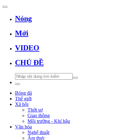
Nóng
Mới
VIDEO
CHỦ ĐỀ
Bóng đá
Thế giới
Xã hội
Thời sự
Giao thông
Môi trường - Khí hậu
Văn hóa
Nghệ thuật
Ẩm thực