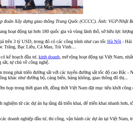
ập đoàn Xây dựng giao thông Trung Quốc (CCCC). Ảnh: VGP/Nhật B
ng hoạt động tại hơn 180 quốc gia và vùng lãnh thổ, sở hữu lực lượn
giá trên 3 tỷ USD, trong đó có các công trình như cao tốc
Hà Nội
- Hải 
Sóc Trăng, Bạc Liêu, Cà Mau, Trà Vinh…
có kế hoạch đầu tư,
kinh doanh
, mở rộng hoạt động tại Việt Nam, nhất
 sắt, tự chủ về công nghệ.
 trong phát triển đường sắt với các tuyến đường sắt tốc độ cao Bắc -
ông khác như đường bộ, cảng biển, hàng không, giao thông đô thị...
ớm họp trong thời gian tới, đồng thời Việt Nam đặt mục tiêu khởi công
nghiệm từ các dự án hạ tầng đã triển khai, để triển khai nhanh hơn, tố
 các doanh nghiệp đầu tư, thi công, vận hành các dự án tại Việt Nam, t