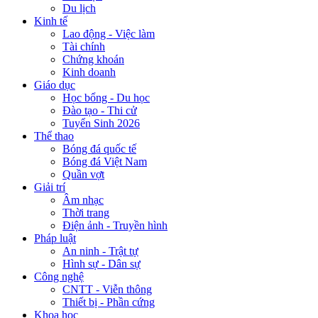
Du lịch
Kinh tế
Lao động - Việc làm
Tài chính
Chứng khoán
Kinh doanh
Giáo dục
Học bổng - Du học
Đào tạo - Thi cử
Tuyển Sinh 2026
Thể thao
Bóng đá quốc tế
Bóng đá Việt Nam
Quần vợt
Giải trí
Âm nhạc
Thời trang
Điện ảnh - Truyền hình
Pháp luật
An ninh - Trật tự
Hình sự - Dân sự
Công nghệ
CNTT - Viễn thông
Thiết bị - Phần cứng
Khoa học