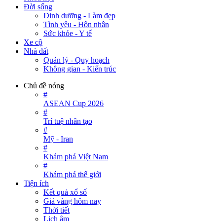
Đời sống
Dinh dưỡng - Làm đẹp
Tình yêu - Hôn nhân
Sức khỏe - Y tế
Xe cộ
Nhà đất
Quản lý - Quy hoạch
Không gian - Kiến trúc
Chủ đề nóng
#
ASEAN Cup 2026
#
Trí tuệ nhân tạo
#
Mỹ - Iran
#
Khám phá Việt Nam
#
Khám phá thế giới
Tiện ích
Kết quả xổ số
Giá vàng hôm nay
Thời tiết
Lịch âm