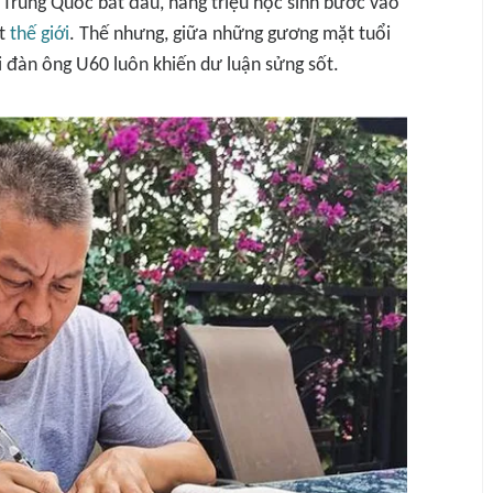
a Trung Quốc bắt đầu, hàng triệu học sinh bước vào
ất
thế giới
. Thế nhưng, giữa những gương mặt tuổi
ời đàn ông U60 luôn khiến dư luận sửng sốt.