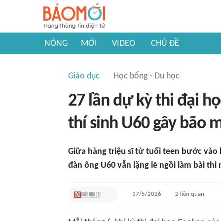
NÓNG
MỚI
VIDEO
CHỦ ĐỀ
Giáo dục
Học bổng - Du học
27 lần dự kỳ thi đại họ
thí sinh U60 gây bão 
Giữa hàng triệu sĩ tử tuổi teen bước vào 
đàn ông U60 vẫn lặng lẽ ngồi làm bài thi
17/5/2026
2
liên quan