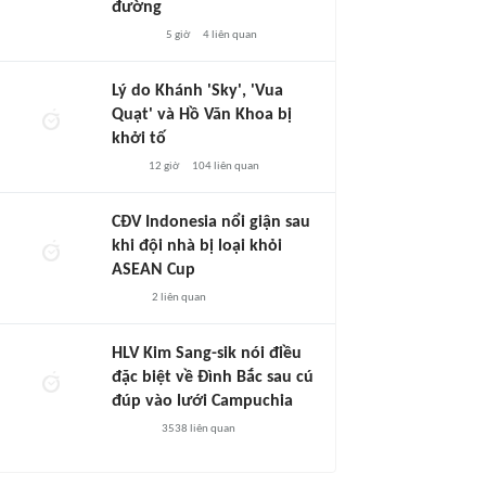
đường
5 giờ
4
liên quan
Lý do Khánh 'Sky', 'Vua
Quạt' và Hồ Văn Khoa bị
khởi tố
12 giờ
104
liên quan
CĐV Indonesia nổi giận sau
khi đội nhà bị loại khỏi
ASEAN Cup
2
liên quan
HLV Kim Sang-sik nói điều
đặc biệt về Đình Bắc sau cú
đúp vào lưới Campuchia
3538
liên quan