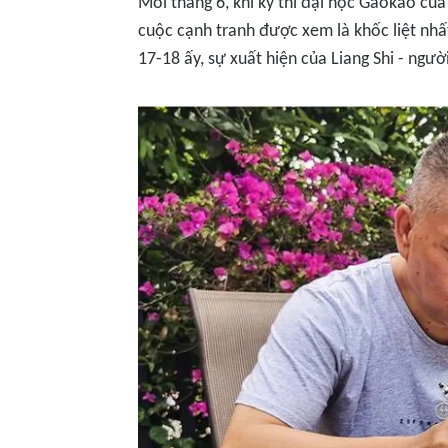
Mỗi tháng 6, khi kỳ thi đại học Gaokao củ
cuộc cạnh tranh được xem là khốc liệt nh
17-18 ấy, sự xuất hiện của Liang Shi - ngư