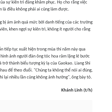
của sự kiên trì đáng khâm phục. Họ cho rằng việc
là điều không phải ai cũng làm được.
ng bị ám ảnh quá mức bởi danh tiếng của các trường
iên, khen ngợi sự kiên trì, không ít người cho rằng
vẫn tiếp tục xuất hiện trong mùa thi năm này qua
 hình ảnh người đàn ông tóc hoa râm lặng lẽ bước
ã trở thành biểu tượng kỳ lạ của Gaokao. Liang Shi
hau để theo đuổi. "Chúng ta không thể nói ai đúng,
 thi lại nhiều lần cũng không ảnh hưởng", ông bày tỏ.
Khánh Linh (t/h)