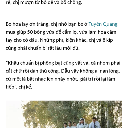
rể, chị mượn từ bố đẻ và bố chồng.
Bó hoa lay ơn trắng, chị nhờ bạn bè ở
Tuyên Quang
mua giúp 50 bông vừa để cắm lọ, vừa làm hoa cầm
tay cho cô dâu. Những phụ kiện khác, chị và ê kíp
cũng phải chuẩn bị rất lâu mới đủ.
“Khâu chuẩn bị phông bạt cũng vất vả, cả nhóm phải
cắt chữ rồi dán thủ công. Dẫu vậy không ai nản lòng,
cứ mệt là bật nhạc lên nhảy nhót, giải trí rồi lại làm
tiếp”, chị kể.