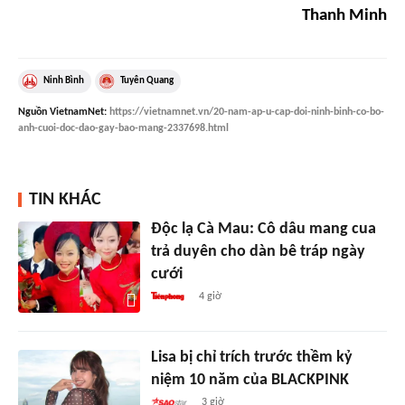
Thanh Minh
Ninh Bình
Tuyên Quang
Nguồn
VietnamNet
:
https://vietnamnet.vn/20-nam-ap-u-cap-doi-ninh-binh-co-bo-
anh-cuoi-doc-dao-gay-bao-mang-2337698.html
TIN KHÁC
Độc lạ Cà Mau: Cô dâu mang cua
trả duyên cho dàn bê tráp ngày
cưới
4 giờ
Lisa bị chỉ trích trước thềm kỷ
niệm 10 năm của BLACKPINK
3 giờ