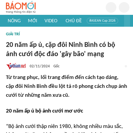
NÓNG
MỚI
VIDEO
CHỦ ĐỀ
#ASEAN Cup 2026
#Trí tuệ nhân tạo
#Mỹ - Iran
#Khám phá Việt Nam
GIẢI TRÍ
#Khám phá thế giới
20 năm ấp ủ, cặp đôi Ninh Bình có bộ
ảnh cưới độc đáo 'gây bão' mạng
02/11/2024
Gốc
Từ trang phục, lối trang điểm đến cách tạo dáng,
cặp đôi Ninh Bình đều lột tả rõ phong cách chụp ảnh
cưới từ những năm xưa cũ.
20 năm ấp ủ bộ ảnh cưới mơ ước
“Bộ ảnh cưới thập niên 1980, không nhiều màu sắc,