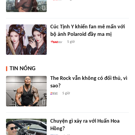
Cúc Tịnh Y khiến fan mê mẩn với
bộ ảnh Polaroid đầy ma mị
5 giờ
TIN NÓNG
The Rock vẫn không có đối thủ, vì
sao?
5 giờ
Chuyện gì xảy ra với Huấn Hoa
Hồng?