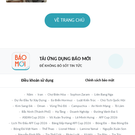
VỀ TRANG CHỦ
TẢI ỨNG DỤNG BÁO MỚI
ĐỂ KHÔNG BỎ SÓT TIN TỨC
Điều khoản sử dụng
Chính sách bảo mật
Năm
Iran
Chợ Biên Hòa
Sophon Zaram
Liên Bang Nga
Dự Án Đầu Tư Xây Dựng
Eo Biển Hormuz
Luật Kiến Trúc
Chủ Tịch Quốc Hội
Kim Sang-Sik
Oman
Vùng Thủ Đô
Campuchia
An Ninh Mạng
Tô Lâm
Bắc Ninh (thành Phố)
Hạ Tầng
Doanh Nghiệp
Đường Vành Đai 5
ASEAN Cup 2026
Võ Xuân Trường
Lê Minh Hưng
AFF Cup 2026
Lịch Thi Đấu AFF Cup 2026
Bảng Xếp Hạng AFF Cup 2026
Bóng Đá
Báo Bóng Đá
Bóng Đá Việt Nam
Thể Thao
Lionel Messi
Lamine Yamal
Nguyễn Xuân Son
Nguyễn Đình Bắc
Tin Thế Giới
Pháp Luật
Xã Hội
Tin Bão
Tin Tức