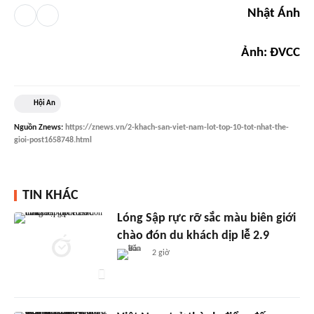
Nhật Ánh
Ảnh: ĐVCC
Hội An
Nguồn
Znews
:
https://znews.vn/2-khach-san-viet-nam-lot-top-10-tot-nhat-the-
gioi-post1658748.html
TIN KHÁC
Lóng Sập rực rỡ sắc màu biên giới
chào đón du khách dịp lễ 2.9
2 giờ