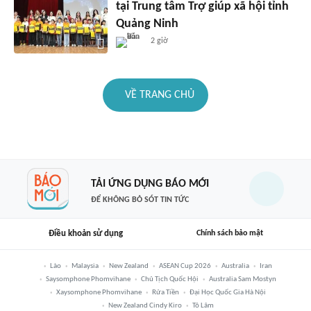
tại Trung tâm Trợ giúp xã hội tỉnh
Quảng Ninh
2 giờ
VỀ TRANG CHỦ
TẢI ỨNG DỤNG BÁO MỚI
ĐỂ KHÔNG BỎ SÓT TIN TỨC
Điều khoản sử dụng
Chính sách bảo mật
Lào
Malaysia
New Zealand
ASEAN Cup 2026
Australia
Iran
Saysomphone Phomvihane
Chủ Tịch Quốc Hội
Australia Sam Mostyn
Xaysomphone Phomvihane
Rửa Tiền
Đại Học Quốc Gia Hà Nội
New Zealand Cindy Kiro
Tô Lâm