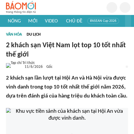
NÓNG
MỚI
VIDEO
CHỦ ĐỀ
#ASEAN Cup 2026
#Trí tuệ nhân tạo
#Mỹ - Iran
#Khám phá Việt Nam
VĂN HÓA
DU LỊCH
#Khám phá thế giới
2 khách sạn Việt Nam lọt top 10 tốt nhất
thế giới
11/6/2026
Gốc
2 khách sạn lần lượt tại Hội An và Hà Nội vừa được
vinh danh trong top 10 tốt nhất thế giới năm 2026,
dựa trên đánh giá của hàng triệu du khách toàn cầu.